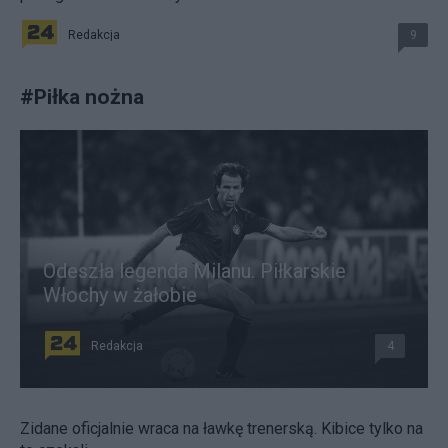
Redakcja
9
#
Piłka nożna
Odeszła legenda Milanu. Piłkarskie
Włochy w żałobie
Redakcja
4
Zidane oficjalnie wraca na ławkę trenerską. Kibice tylko na