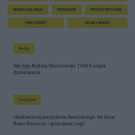
WIDEO SALON24
PIENIĄDZE
PRZESTĘPCZOŚĆ
PREZYDENT
SEJM I SENAT
Media
Nie żyje Andrzej Morozowski. TVN24 żegna
dziennikarza
Prezydent
Ułaskawienia prezydenta Nawrockiego. Na liście
Adam Borowski i gniazdowy Legii