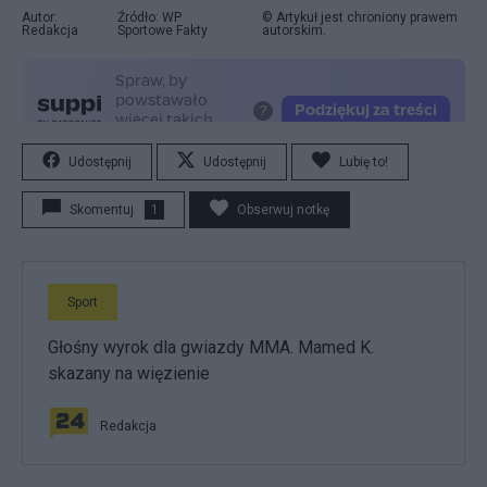
Autor:
Źródło: WP
© Artykuł jest chroniony prawem
Redakcja
Sportowe Fakty
autorskim.
Udostępnij
Udostępnij
Lubię to!
Skomentuj
1
Obserwuj notkę
Sport
Głośny wyrok dla gwiazdy MMA. Mamed K.
skazany na więzienie
Redakcja