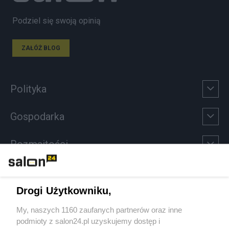
Podziel się swoją opinią
ZAŁÓŻ BLOG
Polityka
Gospodarka
Rozmaitości
Technologie
Drogi Użytkowniku,
Sport
My, naszych 1160 zaufanych partnerów oraz inne
podmioty z salon24.pl uzyskujemy dostęp i
Społeczeństwo