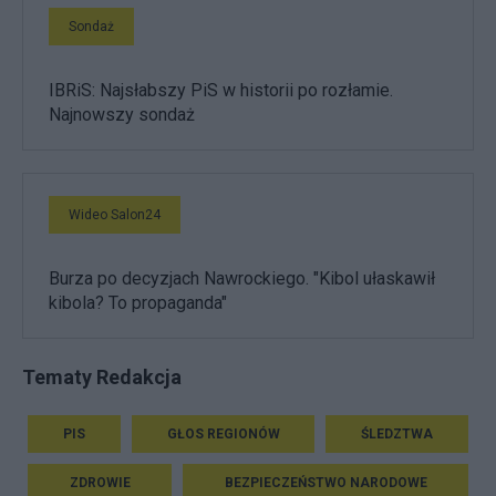
Sondaż
IBRiS: Najsłabszy PiS w historii po rozłamie.
Najnowszy sondaż
Wideo Salon24
Burza po decyzjach Nawrockiego. "Kibol ułaskawił
kibola? To propaganda"
Tematy Redakcja
PIS
GŁOS REGIONÓW
ŚLEDZTWA
ZDROWIE
BEZPIECZEŃSTWO NARODOWE