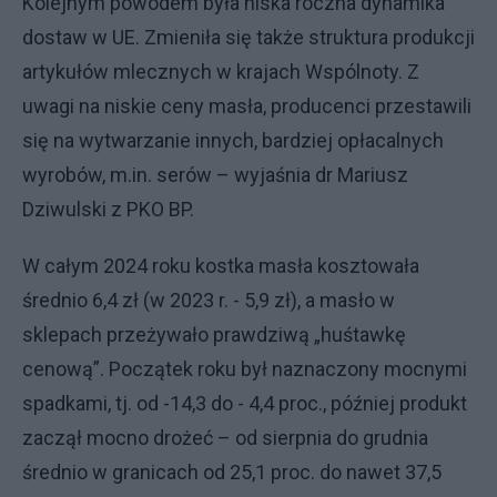
Kolejnym powodem była niska roczna dynamika
dostaw w UE. Zmieniła się także struktura produkcji
artykułów mlecznych w krajach Wspólnoty. Z
uwagi na niskie ceny masła, producenci przestawili
się na wytwarzanie innych, bardziej opłacalnych
wyrobów, m.in. serów – wyjaśnia dr Mariusz
Dziwulski z PKO BP.
W całym 2024 roku kostka masła kosztowała
średnio 6,4 zł (w 2023 r. - 5,9 zł), a masło w
sklepach przeżywało prawdziwą „huśtawkę
cenową”. Początek roku był naznaczony mocnymi
spadkami, tj. od -14,3 do - 4,4 proc., później produkt
zaczął mocno drożeć – od sierpnia do grudnia
średnio w granicach od 25,1 proc. do nawet 37,5