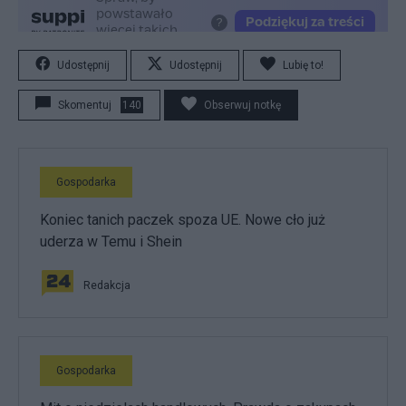
Udostępnij
Udostępnij
Lubię to!
Skomentuj
140
Obserwuj notkę
Gospodarka
Koniec tanich paczek spoza UE. Nowe cło już
uderza w Temu i Shein
Redakcja
Gospodarka