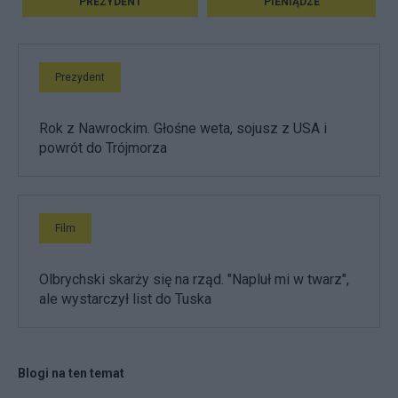
PREZYDENT
PIENIĄDZE
Prezydent
Rok z Nawrockim. Głośne weta, sojusz z USA i
powrót do Trójmorza
Film
Olbrychski skarży się na rząd. "Napluł mi w twarz",
ale wystarczył list do Tuska
Blogi na ten temat