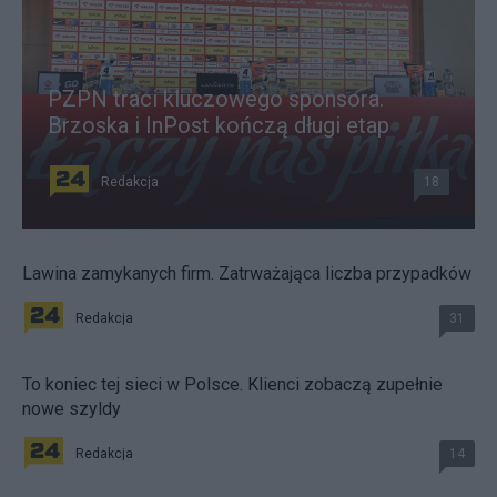
PZPN traci kluczowego sponsora.
Brzoska i InPost kończą długi etap
Redakcja
18
Lawina zamykanych firm. Zatrważająca liczba przypadków
Redakcja
31
To koniec tej sieci w Polsce. Klienci zobaczą zupełnie
nowe szyldy
Redakcja
14