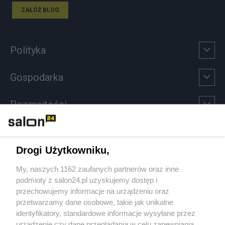
ZAŁÓŻ BLOG
Polityka
Gospodarka
Rozmaitości
Technologie
Drogi Użytkowniku,
Sport
My, naszych 1162 zaufanych partnerów oraz inne
podmioty z salon24.pl uzyskujemy dostęp i
Społeczeństwo
przechowujemy informacje na urządzeniu oraz
przetwarzamy dane osobowe, takie jak unikalne
Kultura
identyfikatory, standardowe informacje wysyłane przez
urządzenie czy dane przeglądania w celu zapewniania