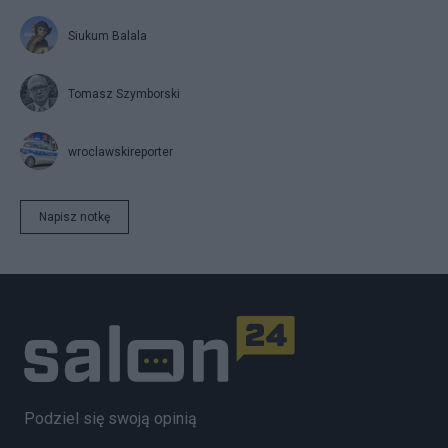
Siukum Balala
Tomasz Szymborski
wroclawskireporter
Napisz notkę
Podziel się swoją opinią