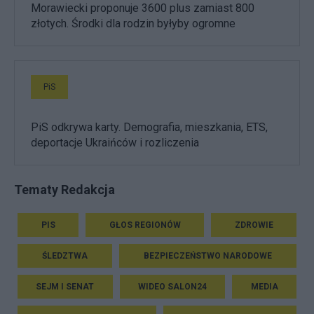
Morawiecki proponuje 3600 plus zamiast 800
złotych. Środki dla rodzin byłyby ogromne
PiS
PiS odkrywa karty. Demografia, mieszkania, ETS,
deportacje Ukraińców i rozliczenia
Tematy Redakcja
PIS
GŁOS REGIONÓW
ZDROWIE
ŚLEDZTWA
BEZPIECZEŃSTWO NARODOWE
SEJM I SENAT
WIDEO SALON24
MEDIA