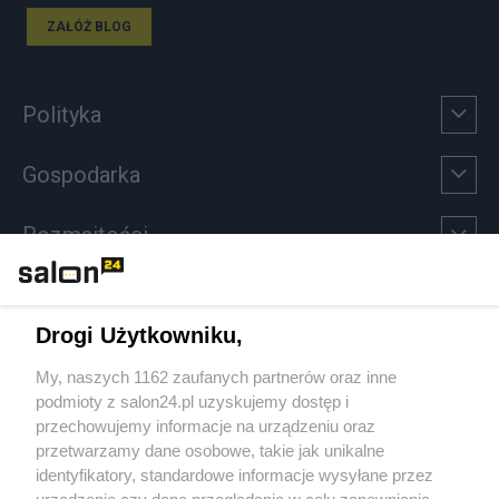
ZAŁÓŻ BLOG
Polityka
Gospodarka
Rozmaitości
Technologie
Drogi Użytkowniku,
Sport
My, naszych 1162 zaufanych partnerów oraz inne
podmioty z salon24.pl uzyskujemy dostęp i
Społeczeństwo
przechowujemy informacje na urządzeniu oraz
przetwarzamy dane osobowe, takie jak unikalne
Kultura
identyfikatory, standardowe informacje wysyłane przez