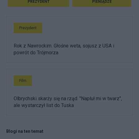
PREZYDENT
PIENIĄDZE
Prezydent
Rok z Nawrockim. Głośne weta, sojusz z USA i
powrót do Trójmorza
Film
Olbrychski skarży się na rząd. "Napluł mi w twarz",
ale wystarczył list do Tuska
Blogi na ten temat