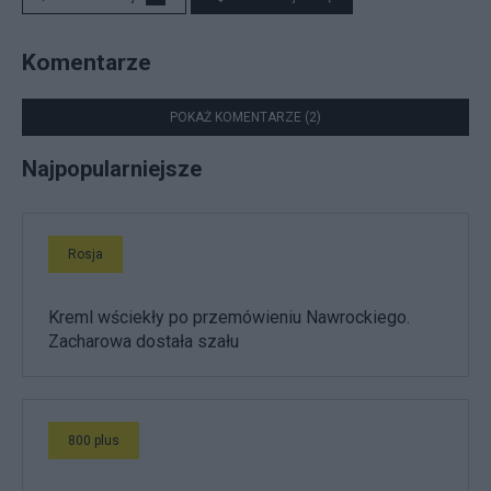
Komentarze
POKAŻ KOMENTARZE (2)
Najpopularniejsze
Rosja
Kreml wściekły po przemówieniu Nawrockiego.
Zacharowa dostała szału
800 plus