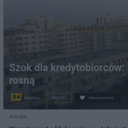
Szok dla kredytobiorców: 
rosną
Redakcja
KREDYTY
Obserwuj temat
28.02.2025