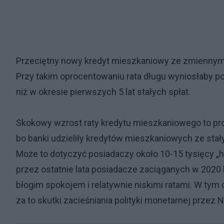
Przeciętny nowy kredyt mieszkaniowy ze zmiennym 
Przy takim oprocentowaniu rata długu wyniosłaby pon
niż w okresie pierwszych 5 lat stałych spłat.
Skokowy wzrost raty kredytu mieszkaniowego to pro
bo banki udzieliły kredytów mieszkaniowych ze sta
Może to dotyczyć posiadaczy około 10-15 tysięcy „h
przez ostatnie lata posiadacze zaciąganych w 2020
błogim spokojem i relatywnie niskimi ratami. W ty
za to skutki zacieśniania polityki monetarnej przez 