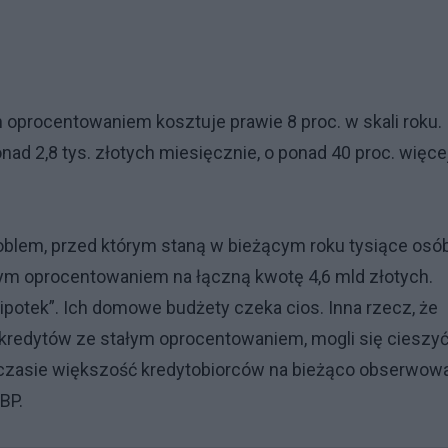
oprocentowaniem kosztuje prawie 8 proc. w skali roku.
ad 2,8 tys. złotych miesięcznie, o ponad 40 proc. więce
blem, przed którym staną w bieżącym roku tysiące osób
łym oprocentowaniem na łączną kwotę 4,6 mld złotych.
ipotek”. Ich domowe budżety czeka cios. Inna rzecz, że
 kredytów ze stałym oprocentowaniem, mogli się cieszy
m czasie większość kredytobiorców na bieżąco obserwow
NBP.