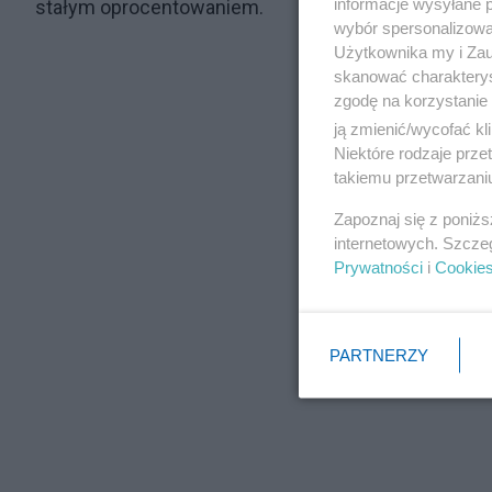
informacje wysyłane 
stałym oprocentowaniem.
wybór spersonalizowan
Użytkownika my i Zau
skanować charakterys
zgodę na korzystanie 
ją zmienić/wycofać kl
Niektóre rodzaje prz
takiemu przetwarzaniu
Zapoznaj się z poniż
internetowych. Szcze
Prywatności
i
Cookie
PARTNERZY