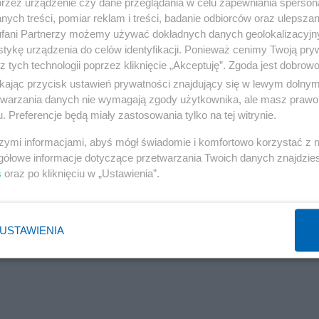
przez urządzenie czy dane przeglądania w celu zapewniania sperson
ych treści, pomiar reklam i treści, badanie odbiorców oraz ulepszan
fani Partnerzy możemy używać dokładnych danych geolokalizacyjn
tykę urządzenia do celów identyfikacji. Ponieważ cenimy Twoją pry
z tych technologii poprzez kliknięcie „Akceptuję”. Zgoda jest dobro
ikając przycisk ustawień prywatności znajdujący się w lewym dolny
etwarzania danych nie wymagają zgody użytkownika, ale masz prawo 
. Preferencje będą miały zastosowania tylko na tej witrynie.
szymi informacjami, abyś mógł świadomie i komfortowo korzystać z
gółowe informacje dotyczące przetwarzania Twoich danych znajdzi
s
oraz po kliknięciu w „Ustawienia”.
USTAWIENIA