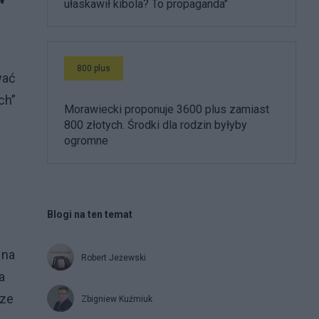
ułaskawił kibola? To propaganda"
800 plus
wać
ch”
Morawiecki proponuje 3600 plus zamiast
800 złotych. Środki dla rodzin byłyby
ogromne
Blogi na ten temat
 na
Robert Jeżewski
a
 ze
Zbigniew Kuźmiuk