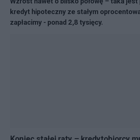
Wzrost nawet o blisko połowę – taka jest
kredyt hipoteczny ze stałym oprocentowan
zapłacimy - ponad 2,8 tysięcy.
Koniec stałej raty – kredytobiorcy 