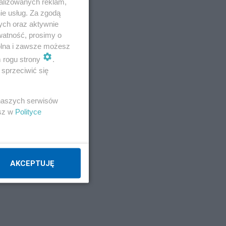
alizowanych reklam,
ie usług. Za zgodą
ych oraz aktywnie
watność, prosimy o
wolna i zawsze możesz
m rogu strony
.
sprzeciwić się
 naszych serwisów
esz w
Polityce
AKCEPTUJĘ