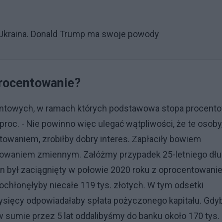
Ukraina. Donald Trump ma swoje powody
procentowanie?
entowych, w ramach których podstawowa stopa procent
roc. - Nie powinno więc ulegać wątpliwości, że te osoby
towaniem, zrobiłby dobry interes. Zapłaciły bowiem
entowaniem zmiennym. Załóżmy przypadek 25-letniego dł
en był zaciągnięty w połowie 2020 roku z oprocentowan
 pochłonęłyby niecałe 119 tys. złotych. W tym odsetki
 tysięcy odpowiadałaby spłata pożyczonego kapitału. Gdy
w sumie przez 5 lat oddalibyśmy do banku około 170 tys.