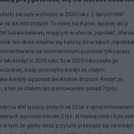
oferty zaczęły wchodzić w 2020 roku. Z danych KNF
w na 4,6 mld złotych. To mniej niż 8 proc. łącznej akcji
KNF kazała bankom, mającym w ofercie „hipoteki”, ofero
sób ten okres właśnie się kończy, bo w takich „hipoteka
oprocentowanie na niezmienionym poziomie tylko przez
ął taki kredyt w 2020 roku, to w 2025 roku czeka go
wcześniej, kiedy przeciętny kredyt ze stałym
kie kredyty są ponad dwukrotnie droższe. Kredyt ze
, a ten ze stałym oprocentowaniem ponad 7 proc.
edyt na 400 tysięcy złotych na 25 lat z oprocentowaniem
ównych wynosiła niecałe 2 tys. zł miesięcznie i była stał
em w tym, że gdyby teraz przyszło przesiąść się na kredyt