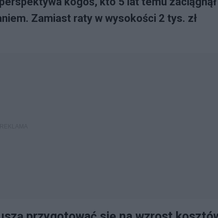
 perspektywa kogoś, kto 5 lat temu zaciągnął
iem. Zamiast raty w wysokości 2 tys. zł
muszą przygotować się na wzrost kosztó