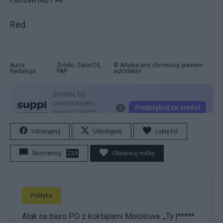
Red.
Autor:
Źródło: Salon24,
© Artykuł jest chroniony prawem
Redakcja
PAP
autorskim
Udostępnij
Udostępnij
Lubię to!
Skomentuj
234
Obserwuj notkę
Polityka
Atak na biuro PO z koktajlami Mołotowa. „Ty j*****