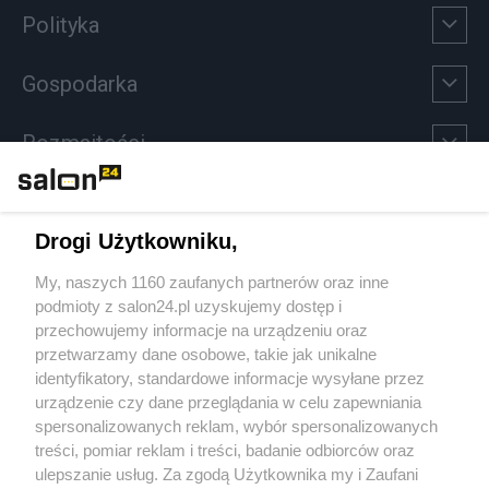
Polityka
Gospodarka
Rozmaitości
Technologie
Drogi Użytkowniku,
Sport
My, naszych 1160 zaufanych partnerów oraz inne
podmioty z salon24.pl uzyskujemy dostęp i
Społeczeństwo
przechowujemy informacje na urządzeniu oraz
przetwarzamy dane osobowe, takie jak unikalne
Kultura
identyfikatory, standardowe informacje wysyłane przez
urządzenie czy dane przeglądania w celu zapewniania
spersonalizowanych reklam, wybór spersonalizowanych
treści, pomiar reklam i treści, badanie odbiorców oraz
ulepszanie usług. Za zgodą Użytkownika my i Zaufani
X
Facebook
Instagram
Youtube