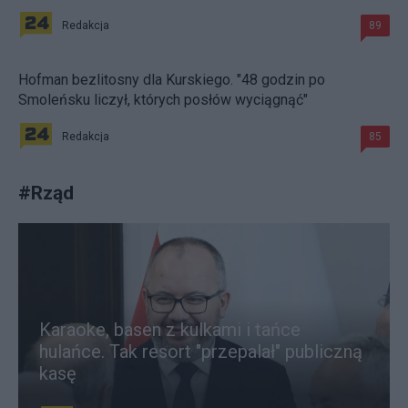
Redakcja
89
Hofman bezlitosny dla Kurskiego. "48 godzin po
Smoleńsku liczył, których posłów wyciągnąć"
Redakcja
85
#
Rząd
Karaoke, basen z kulkami i tańce
hulańce. Tak resort "przepalał" publiczną
kasę