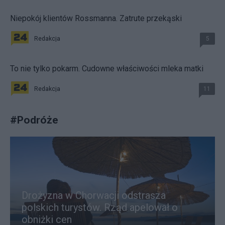
Niepokój klientów Rossmanna. Zatrute przekąski
Redakcja
5
To nie tylko pokarm. Cudowne właściwości mleka matki
Redakcja
11
#
Podróże
Drożyzna w Chorwacji odstrasza
polskich turystów. Rząd apelował o
obniżki cen