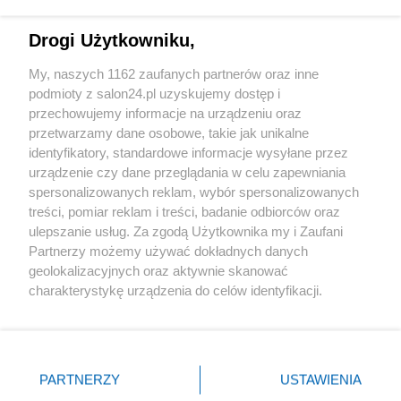
Technologie
Drogi Użytkowniku,
Sport
My, naszych 1162 zaufanych partnerów oraz inne
podmioty z salon24.pl uzyskujemy dostęp i
Społeczeństwo
przechowujemy informacje na urządzeniu oraz
przetwarzamy dane osobowe, takie jak unikalne
Kultura
identyfikatory, standardowe informacje wysyłane przez
urządzenie czy dane przeglądania w celu zapewniania
spersonalizowanych reklam, wybór spersonalizowanych
treści, pomiar reklam i treści, badanie odbiorców oraz
ulepszanie usług. Za zgodą Użytkownika my i Zaufani
X
Facebook
Instagram
Youtube
Partnerzy możemy używać dokładnych danych
geolokalizacyjnych oraz aktywnie skanować
charakterystykę urządzenia do celów identyfikacji.
Web Content Media sp. z o. o. © 2022
Ponieważ cenimy Twoją prywatność, prosimy o zgodę na
korzystanie z tych technologii poprzez kliknięcie
„Akceptuję”. Zgoda jest dobrowolna i zawsze możesz ją
Pomoc
O nas
Praca
Reklama
Kontakt
zmienić/wycofać klikając przycisk ustawień prywatności
PARTNERZY
USTAWIENIA
znajdujący się w lewym dolnym rogu strony
. Niektóre