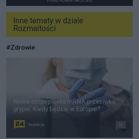
POKAŻ KOMENTARZE (63)
Inne tematy w dziale
Rozmaitości
#
Zdrowie
Nowa szczepionka mRNA przeciwko
grypie. Kiedy będzie w Europie?
Redakcja
22