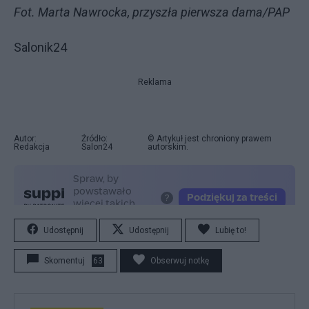
Fot. Marta Nawrocka, przyszła pierwsza dama/PAP
Salonik24
Reklama
Autor:
Źródło:
© Artykuł jest chroniony prawem
Redakcja
Salon24
autorskim.
Udostępnij
Udostępnij
Lubię to!
Skomentuj
63
Obserwuj notkę