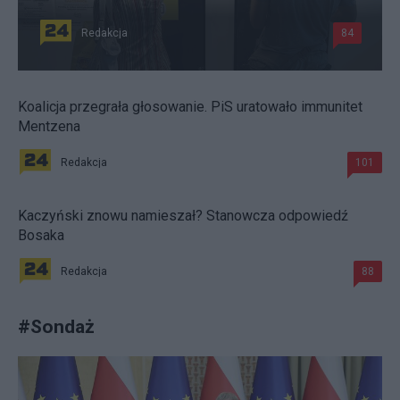
Redakcja
84
Koalicja przegrała głosowanie. PiS uratowało immunitet
Mentzena
Redakcja
101
Kaczyński znowu namieszał? Stanowcza odpowiedź
Bosaka
Redakcja
88
#
Sondaż