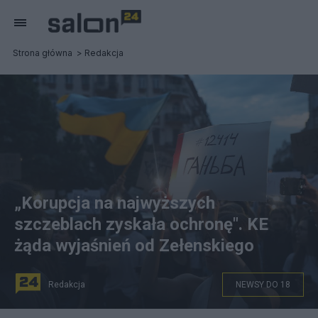
Strona główna
Redakcja
„Korupcja na najwyższych
szczeblach zyskała ochronę". KE
żąda wyjaśnień od Zełenskiego
Redakcja
NEWSY DO 18
Uczestnicy protestu przeciwko planom likwidacji