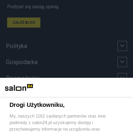
Podziel się swoją opinią
ZAŁÓŻ BLOG
Polityka
Gospodarka
Rozmaitości
Technologie
Drogi Użytkowniku,
Sport
My, naszych 1162 zaufanych partnerów oraz inne
podmioty z salon24.pl uzyskujemy dostęp i
Społeczeństwo
przechowujemy informacje na urządzeniu oraz