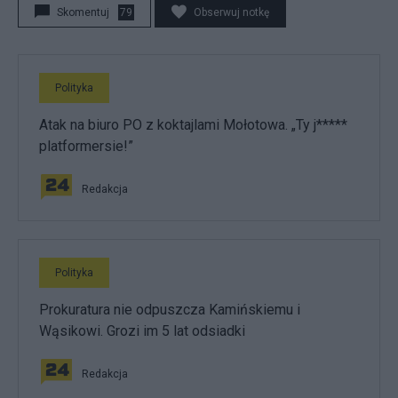
Skomentuj
79
Obserwuj notkę
Polityka
Atak na biuro PO z koktajlami Mołotowa. „Ty j*****
platformersie!”
Redakcja
Polityka
Prokuratura nie odpuszcza Kamińskiemu i
Wąsikowi. Grozi im 5 lat odsiadki
Redakcja