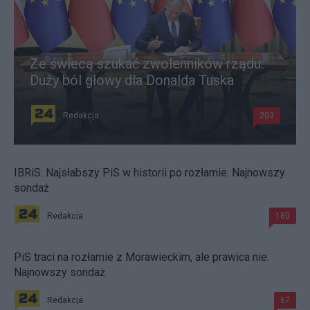
Ze świecą szukać zwolenników rządu.
Duży ból głowy dla Donalda Tuska
Redakcja
203
IBRiS: Najsłabszy PiS w historii po rozłamie. Najnowszy
sondaż
Redakcja
180
PiS traci na rozłamie z Morawieckim, ale prawica nie.
Najnowszy sondaż
Redakcja
67