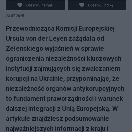
Narodowego Biura Antykorupcyjnego Ukrainy i
Obserwuj temat
Obserwuj notkę
Specjalnej Prokuratury Antykorupcyjnej przeszli ulicami
23.07.2025
Kijowa, 22 bm. Podobne manifestacje odbyły się
również w innych ukraińskich miastach, m.in. w Odessie
Przewodnicząca Komisji Europejskiej
i we
Ursula von der Leyen zażądała od
Zełenskiego wyjaśnień w sprawie
ograniczenia niezależności kluczowych
instytucji zajmujących się zwalczaniem
korupcji na Ukrainie, przypominając, że
niezależność organów antykorupcyjnych
to fundament praworządności i warunek
dalszej integracji z Unią Europejską. W
artykule znajdziesz podsumowanie
najważniejszych informacji z kraju i