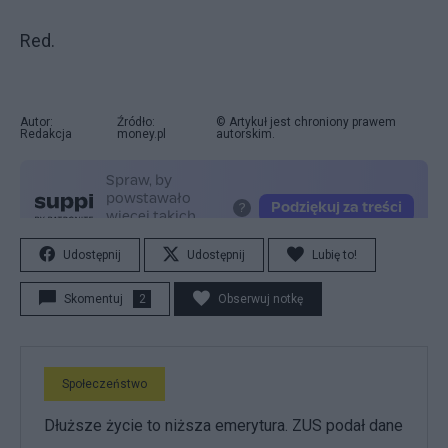
Red.
Autor:
Źródło:
© Artykuł jest chroniony prawem
Redakcja
money.pl
autorskim.
Udostępnij
Udostępnij
Lubię to!
Skomentuj
2
Obserwuj notkę
Społeczeństwo
Dłuższe życie to niższa emerytura. ZUS podał dane