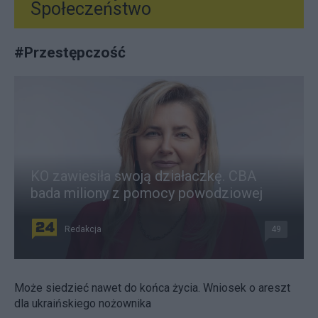
Społeczeństwo
#
Przestępczość
KO zawiesiła swoją działaczkę. CBA
bada miliony z pomocy powodziowej
Redakcja
49
Może siedzieć nawet do końca życia. Wniosek o areszt
dla ukraińskiego nożownika