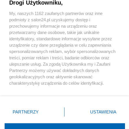
Drogi Użytkowniku,
Sport
My, naszych 1162 zaufanych partnerów oraz inne
podmioty z salon24.pl uzyskujemy dostęp i
Społeczeństwo
przechowujemy informacje na urządzeniu oraz
przetwarzamy dane osobowe, takie jak unikalne
Kultura
identyfikatory, standardowe informacje wysyłane przez
urządzenie czy dane przeglądania w celu zapewniania
spersonalizowanych reklam, wybór spersonalizowanych
treści, pomiar reklam i treści, badanie odbiorców oraz
ulepszanie usług. Za zgodą Użytkownika my i Zaufani
X
Facebook
Instagram
Youtube
Partnerzy możemy używać dokładnych danych
geolokalizacyjnych oraz aktywnie skanować
charakterystykę urządzenia do celów identyfikacji.
Web Content Media sp. z o. o. © 2022
Ponieważ cenimy Twoją prywatność, prosimy o zgodę na
korzystanie z tych technologii poprzez kliknięcie
„Akceptuję”. Zgoda jest dobrowolna i zawsze możesz ją
Pomoc
O nas
Praca
Reklama
Kontakt
zmienić/wycofać klikając przycisk ustawień prywatności
PARTNERZY
USTAWIENIA
znajdujący się w lewym dolnym rogu strony
. Niektóre
rodzaje przetwarzania danych nie wymagają zgody
użytkownika, ale masz prawo sprzeciwić się takiemu