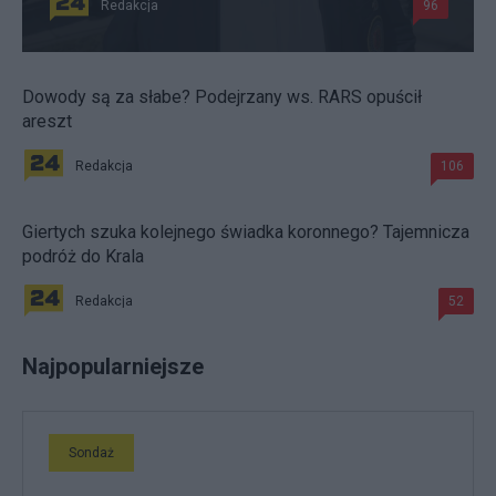
Redakcja
96
Dowody są za słabe? Podejrzany ws. RARS opuścił
areszt
Redakcja
106
Giertych szuka kolejnego świadka koronnego? Tajemnicza
podróż do Krala
Redakcja
52
Najpopularniejsze
Sondaż