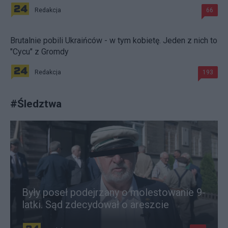
Redakcja
66
Brutalnie pobili Ukraińców - w tym kobietę. Jeden z nich to
"Cycu" z Gromdy
Redakcja
193
#
Śledztwa
Były poseł podejrzany o molestowanie 9-
latki. Sąd zdecydował o areszcie