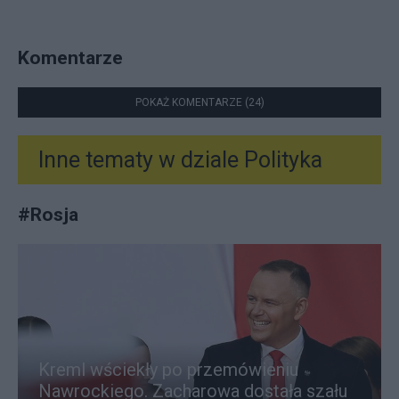
Komentarze
POKAŻ KOMENTARZE (24)
Inne tematy w dziale
Polityka
#
Rosja
Kreml wściekły po przemówieniu
Nawrockiego. Zacharowa dostała szału