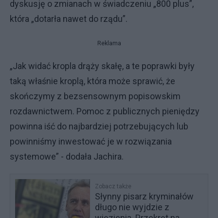
dyskusję o zmianach w świadczeniu „800 plus”,
która „dotarła nawet do rządu”.
Reklama
„Jak widać kropla drąży skałę, a te poprawki były
taką właśnie kroplą, która może sprawić, że
skończymy z bezsensownym popisowskim
rozdawnictwem. Pomoc z publicznych pieniędzy
powinna iść do najbardziej potrzebujących lub
powinniśmy inwestować je w rozwiązania
systemowe” - dodała Jachira.
Zobacz także
Słynny pisarz kryminałów
długo nie wyjdzie z
więzienia. Przekręt na