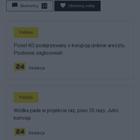
Skomentuj
24
Obserwuj notkę
Polityka
Poseł KO podejrzewany o korupcję uniknie aresztu.
Posłowie zagłosowali
Redakcja
Polityka
Wódka pada w projekcie raz, piwo 26 razy. Jutro
komisja
Redakcja