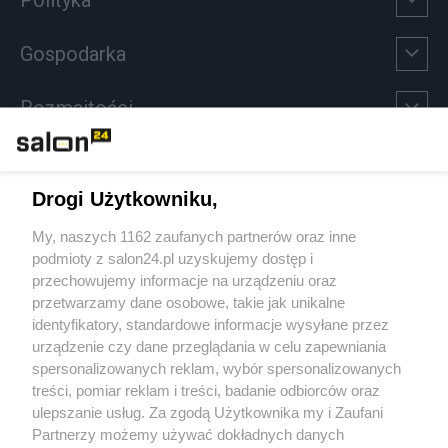
Gospodarka
Rozmaitości
Technologie
Drogi Użytkowniku,
Sport
My, naszych 1162 zaufanych partnerów oraz inne
podmioty z salon24.pl uzyskujemy dostęp i
Społeczeństwo
przechowujemy informacje na urządzeniu oraz
przetwarzamy dane osobowe, takie jak unikalne
Kultura
identyfikatory, standardowe informacje wysyłane przez
urządzenie czy dane przeglądania w celu zapewniania
spersonalizowanych reklam, wybór spersonalizowanych
treści, pomiar reklam i treści, badanie odbiorców oraz
ulepszanie usług. Za zgodą Użytkownika my i Zaufani
X
Facebook
Instagram
Youtube
Partnerzy możemy używać dokładnych danych