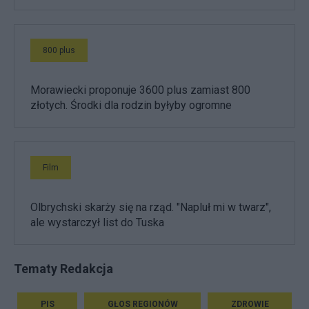
800 plus
Morawiecki proponuje 3600 plus zamiast 800
złotych. Środki dla rodzin byłyby ogromne
Film
Olbrychski skarży się na rząd. "Napluł mi w twarz",
ale wystarczył list do Tuska
Tematy Redakcja
PIS
GŁOS REGIONÓW
ZDROWIE