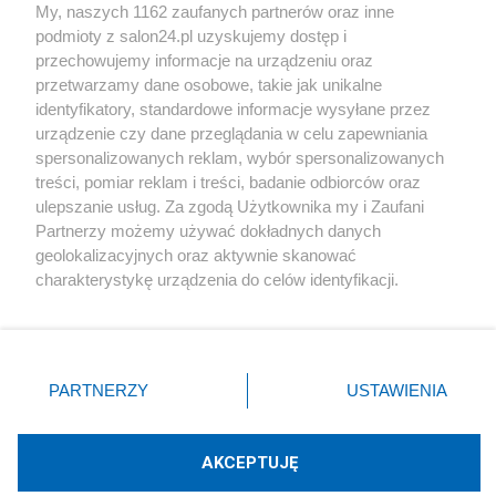
My, naszych 1162 zaufanych partnerów oraz inne
podmioty z salon24.pl uzyskujemy dostęp i
Społeczeństwo
przechowujemy informacje na urządzeniu oraz
przetwarzamy dane osobowe, takie jak unikalne
Kultura
identyfikatory, standardowe informacje wysyłane przez
urządzenie czy dane przeglądania w celu zapewniania
spersonalizowanych reklam, wybór spersonalizowanych
treści, pomiar reklam i treści, badanie odbiorców oraz
ulepszanie usług. Za zgodą Użytkownika my i Zaufani
X
Facebook
Instagram
Youtube
Partnerzy możemy używać dokładnych danych
geolokalizacyjnych oraz aktywnie skanować
charakterystykę urządzenia do celów identyfikacji.
Web Content Media sp. z o. o. © 2022
Ponieważ cenimy Twoją prywatność, prosimy o zgodę na
korzystanie z tych technologii poprzez kliknięcie
„Akceptuję”. Zgoda jest dobrowolna i zawsze możesz ją
Pomoc
O nas
Praca
Reklama
Kontakt
zmienić/wycofać klikając przycisk ustawień prywatności
PARTNERZY
USTAWIENIA
znajdujący się w lewym dolnym rogu strony
. Niektóre
rodzaje przetwarzania danych nie wymagają zgody
użytkownika, ale masz prawo sprzeciwić się takiemu
AKCEPTUJĘ
przetwarzaniu. Preferencje będą miały zastosowania tylko
Technologię dostarcza:
W3media.pl