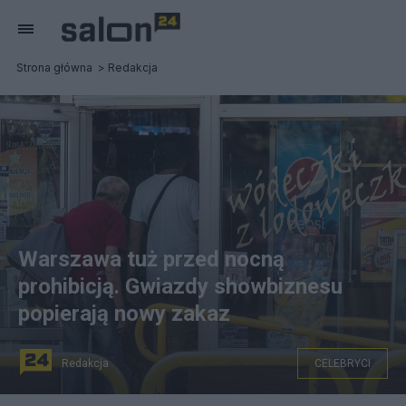
Strona główna
Redakcja
Warszawa tuż przed nocną
prohibicją. Gwiazdy showbiznesu
popierają nowy zakaz
Redakcja
CELEBRYCI
na zdjęciu: Całodobowy sklep monopolowy. Zdjęcie