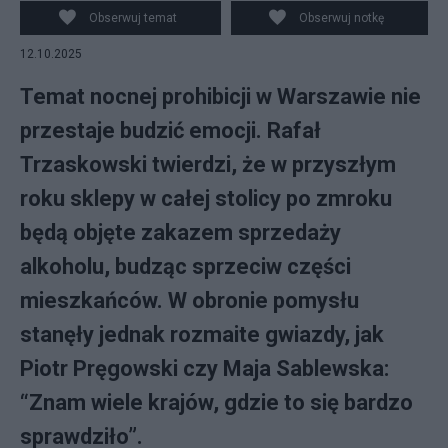
ilustracyjne. fot. PAP/Tytus Żmijewski
Obserwuj temat
Obserwuj notkę
12.10.2025
Temat nocnej prohibicji w Warszawie nie
przestaje budzić emocji. Rafał
Trzaskowski twierdzi, że w przyszłym
roku sklepy w całej stolicy po zmroku
będą objęte zakazem sprzedaży
alkoholu, budząc sprzeciw części
mieszkańców. W obronie pomysłu
stanęły jednak rozmaite gwiazdy, jak
Piotr Pręgowski czy Maja Sablewska:
“Znam wiele krajów, gdzie to się bardzo
sprawdziło”.