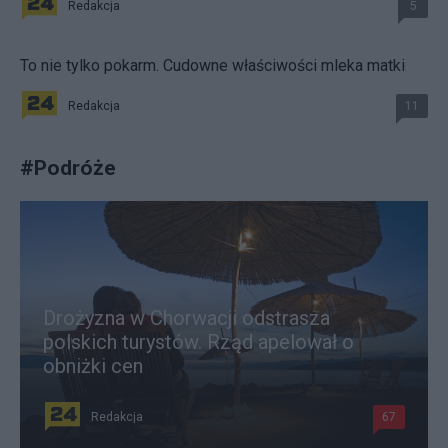
Redakcja
5
To nie tylko pokarm. Cudowne właściwości mleka matki
Redakcja
11
#
Podróże
Drożyzna w Chorwacji odstrasza
polskich turystów. Rząd apelował o
obniżki cen
Redakcja
67