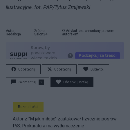
ilustracyjne. fot. PAP/Tytus Żmijewski
Autor:
Źródło:
© Artykuł jest chroniony prawem
Redakcja
Salon24
autorskim.
Udostępnij
Udostępnij
Lubię to!
Skomentuj
9
Obserwuj notkę
Rozmaitości
Aktor z "M jak miłość" zaatakował fizycznie posłów
PiS. Prokuratura ma wytłumaczenie