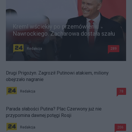
Kreml wściekły po przemówieniu
Nawrockiego. Zacharowa dostała szału
Redakcja
289
Drugi Prigożyn. Zagroził Putinowi atakiem, miliony
obejrzało nagranie
Redakcja
78
Parada słabości Putina? Plac Czerwony już nie
przypomina dawnej potęgi Rosji
Redakcja
206