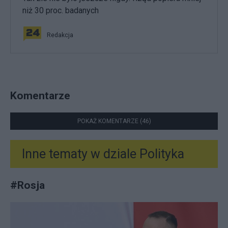
niż 30 proc. badanych
Redakcja
Komentarze
POKAŻ KOMENTARZE (46)
Inne tematy w dziale
Polityka
#
Rosja