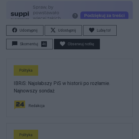
Udostępnij
Udostępnij
Lubię to!
Skomentuj
46
Obserwuj notkę
Polityka
IBRiS: Najsłabszy PiS w historii po rozłamie.
Najnowszy sondaż
Redakcja
Polityka