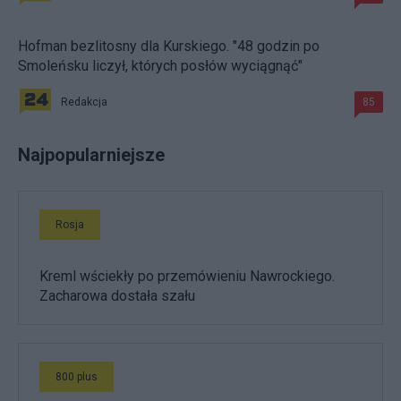
Hofman bezlitosny dla Kurskiego. "48 godzin po
Smoleńsku liczył, których posłów wyciągnąć"
Redakcja
85
Najpopularniejsze
Rosja
Kreml wściekły po przemówieniu Nawrockiego.
Zacharowa dostała szału
800 plus