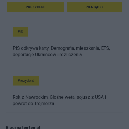
PREZYDENT
PIENIĄDZE
PiS
PiS odkrywa karty. Demografia, mieszkania, ETS,
deportacje Ukraińców i rozliczenia
Prezydent
Rok z Nawrockim. Głośne weta, sojusz z USA i
powrót do Trójmorza
Blogi na ten temat