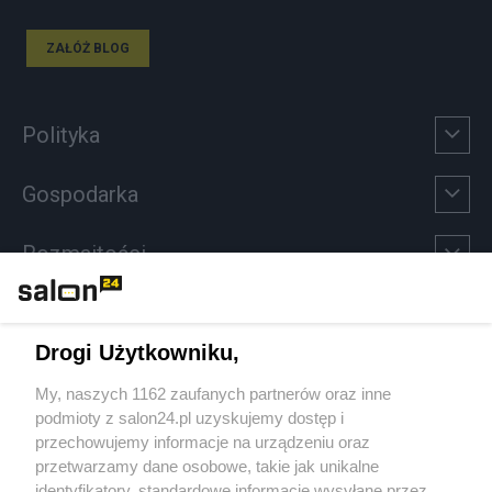
ZAŁÓŻ BLOG
Polityka
Gospodarka
Rozmaitości
Technologie
Drogi Użytkowniku,
Sport
My, naszych 1162 zaufanych partnerów oraz inne
podmioty z salon24.pl uzyskujemy dostęp i
Społeczeństwo
przechowujemy informacje na urządzeniu oraz
przetwarzamy dane osobowe, takie jak unikalne
Kultura
identyfikatory, standardowe informacje wysyłane przez