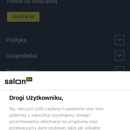
Podziel się swoją opinią
ZAŁÓŻ BLOG
Polityka
Gospodarka
Rozmaitości
Technologie
Drogi Użytkowniku,
Sport
My, naszych 1160 zaufanych partnerów oraz inne
podmioty z salon24.pl uzyskujemy dostęp i
Społeczeństwo
przechowujemy informacje na urządzeniu oraz
przetwarzamy dane osobowe, takie jak unikalne