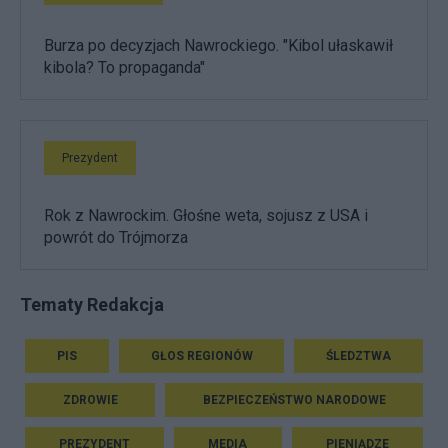
Burza po decyzjach Nawrockiego. "Kibol ułaskawił
kibola? To propaganda"
Prezydent
Rok z Nawrockim. Głośne weta, sojusz z USA i
powrót do Trójmorza
Tematy Redakcja
PIS
GŁOS REGIONÓW
ŚLEDZTWA
ZDROWIE
BEZPIECZEŃSTWO NARODOWE
PREZYDENT
MEDIA
PIENIĄDZE