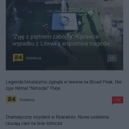
"Żyję z piętnem zabójcy". Sprawca
wypadku z Litewką wspomina tragedię
Redakcja
19
Legenda himalaizmu zginęła w lawinie na Broad Peak. Nie
żyje Nirmal "Nimsdai” Purja
Redakcja
132
Dramatyczny incydent w Ryanairze. Nowe ustalenia
rzucają cień na linie lotnicze