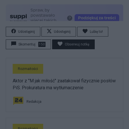
Udostępnij
Udostępnij
Lubię to!
Skomentuj
150
Obserwuj notkę
Rozmaitości
Aktor z "M jak miłość" zaatakował fizycznie posłów
PiS. Prokuratura ma wytłumaczenie
Redakcja
Rozmaitości