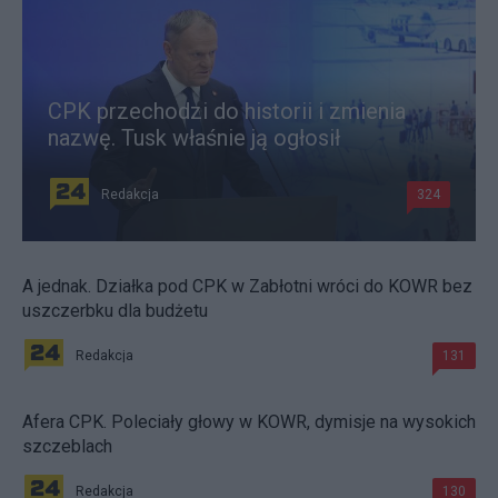
CPK przechodzi do historii i zmienia
nazwę. Tusk właśnie ją ogłosił
Redakcja
324
A jednak. Działka pod CPK w Zabłotni wróci do KOWR bez
uszczerbku dla budżetu
Redakcja
131
Afera CPK. Poleciały głowy w KOWR, dymisje na wysokich
szczeblach
Redakcja
130