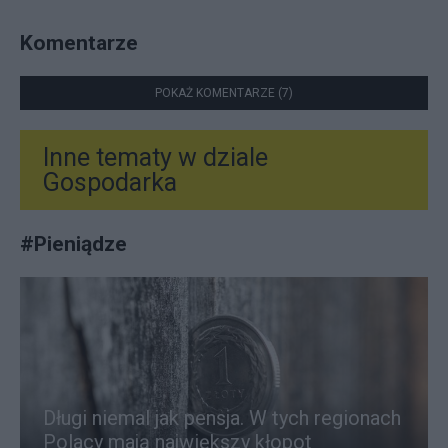
Komentarze
POKAŻ KOMENTARZE (7)
Inne tematy w dziale
Gospodarka
#
Pieniądze
Długi niemal jak pensja. W tych regionach
Polacy mają największy kłopot