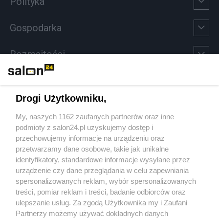
Polityka
Gospodarka
Rozmaitości
Technologie
Drogi Użytkowniku,
Sport
My, naszych 1162 zaufanych partnerów oraz inne
podmioty z salon24.pl uzyskujemy dostęp i
Społeczeństwo
przechowujemy informacje na urządzeniu oraz
przetwarzamy dane osobowe, takie jak unikalne
Kultura
identyfikatory, standardowe informacje wysyłane przez
urządzenie czy dane przeglądania w celu zapewniania
spersonalizowanych reklam, wybór spersonalizowanych
treści, pomiar reklam i treści, badanie odbiorców oraz
ulepszanie usług. Za zgodą Użytkownika my i Zaufani
X
Facebook
Instagram
Youtube
Partnerzy możemy używać dokładnych danych