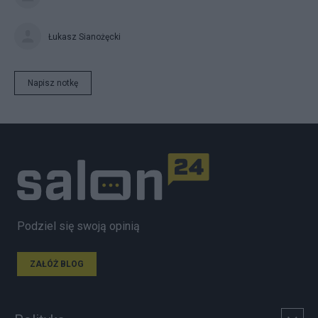
Łukasz Sianożęcki
Napisz notkę
Podziel się swoją opinią
ZAŁÓŻ BLOG