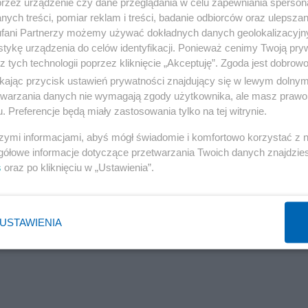
przez urządzenie czy dane przeglądania w celu zapewniania sperson
ych treści, pomiar reklam i treści, badanie odbiorców oraz ulepszan
fani Partnerzy możemy używać dokładnych danych geolokalizacyjn
tykę urządzenia do celów identyfikacji. Ponieważ cenimy Twoją pry
z tych technologii poprzez kliknięcie „Akceptuję”. Zgoda jest dobro
ikając przycisk ustawień prywatności znajdujący się w lewym dolny
etwarzania danych nie wymagają zgody użytkownika, ale masz prawo 
. Preferencje będą miały zastosowania tylko na tej witrynie.
szymi informacjami, abyś mógł świadomie i komfortowo korzystać z
gółowe informacje dotyczące przetwarzania Twoich danych znajdzi
s
oraz po kliknięciu w „Ustawienia”.
USTAWIENIA