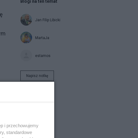
Blogi na ten temat
kę
Jan Filip Libicki
nym
MartaJa
estamos
Napisz notkę
o
ęp i przechowujemy
ory, standardowe