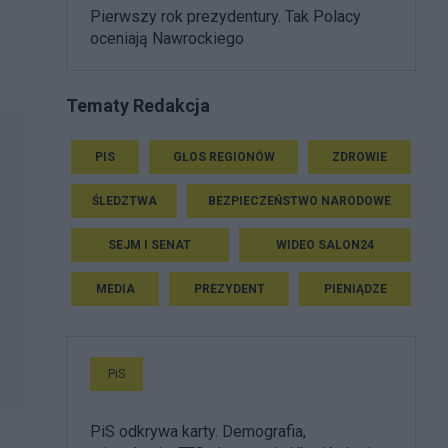
Pierwszy rok prezydentury. Tak Polacy
e
oceniają Nawrockiego
Tematy Redakcja
PIS
GŁOS REGIONÓW
ZDROWIE
ŚLEDZTWA
BEZPIECZEŃSTWO NARODOWE
SEJM I SENAT
WIDEO SALON24
MEDIA
PREZYDENT
PIENIĄDZE
PiS
PiS odkrywa karty. Demografia,