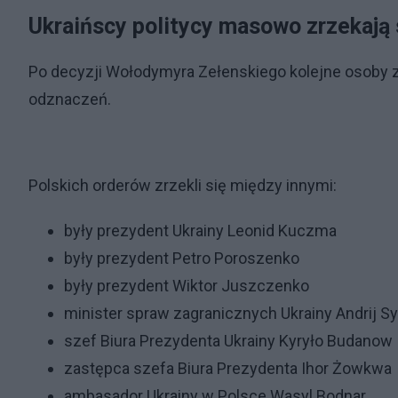
Ukraińscy politycy masowo zrzekają 
Po decyzji Wołodymyra Zełenskiego kolejne osoby ze
odznaczeń.
Polskich orderów zrzekli się między innymi:
były prezydent Ukrainy Leonid Kuczma
były prezydent Petro Poroszenko
były prezydent Wiktor Juszczenko
minister spraw zagranicznych Ukrainy Andrij S
szef Biura Prezydenta Ukrainy Kyryło Budanow
zastępca szefa Biura Prezydenta Ihor Żowkwa
ambasador Ukrainy w Polsce Wasyl Bodnar