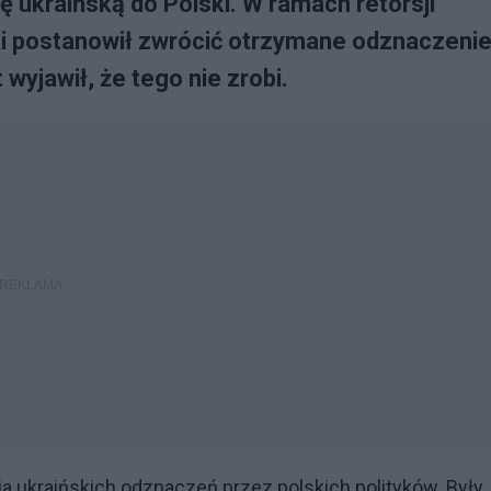
ę ukraińską do Polski. W ramach retorsji
ski postanowił zwrócić otrzymane odznaczeni
yjawił, że tego nie zrobi.
a ukraińskich odznaczeń przez polskich polityków. Były