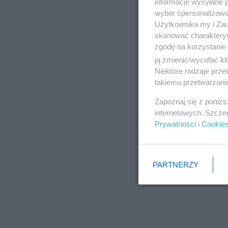
informacje wysyłane 
wybór spersonalizowan
Użytkownika my i Zau
skanować charakterys
zgodę na korzystanie 
ją zmienić/wycofać kl
Niektóre rodzaje prz
takiemu przetwarzaniu
Zapoznaj się z poniż
internetowych. Szcze
Prywatności
i
Cookie
PARTNERZY