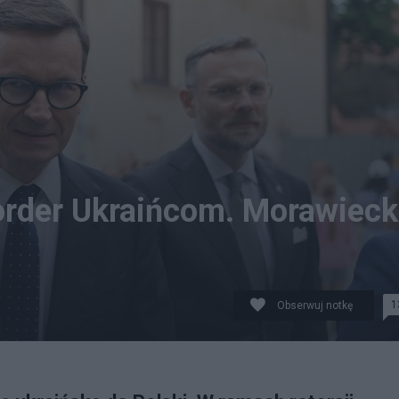
order Ukraińcom. Morawieck
1
Obserwuj notkę