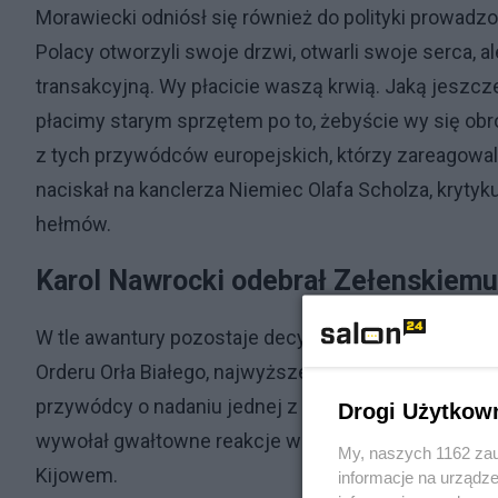
Morawiecki odniósł się również do polityki prowad
Polacy otworzyli swoje drzwi, otwarli swoje serca, 
transakcyjną. Wy płacicie waszą krwią. Jaką jeszc
płacimy starym sprzętem po to, żebyście wy się obr
z tych przywódców europejskich, którzy zareagowali
naciskał na kanclerza Niemiec Olafa Scholza, krytykuj
hełmów.
Karol Nawrocki odebrał Zełenskiemu
W tle awantury pozostaje decyzja prezydenta Karo
Orderu Orła Białego, najwyższego polskiego odzna
przywódcy o nadaniu jednej z jednostek Sił Operacj
Drogi Użytkow
wywołał gwałtowne reakcje w Polsce i doprowadził 
My, naszych 1162 zau
Kijowem.
informacje na urządze