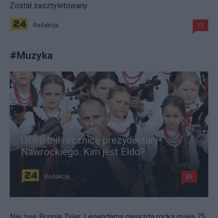
Został zasztyletowany
Redakcja
12
#
Muzyka
Uświetnił rocznicę prezydentury
Nawrockiego. Kim jest Eldo?
Redakcja
85
Nie żyje Bonnie Tyler. Legendarna gwiazda rocka miała 75