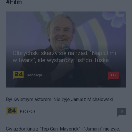
#
Film
Olbrychski skarży się na rząd. "Napluł mi
w twarz", ale wystarczył list do Tuska
Redakcja
112
Był świetnym aktorem. Nie żyje Janusz Michałowski
Redakcja
8
Gwiazdor kina z "Top Gun: Maverick" i "Jumanji" nie żyje.