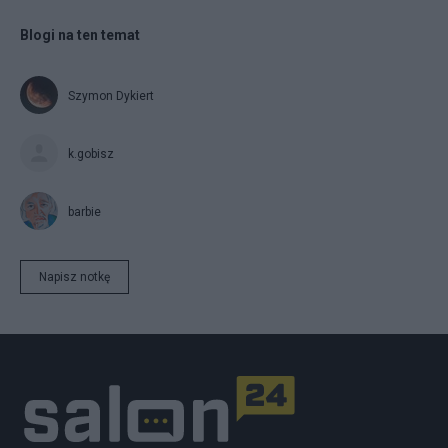
Blogi na ten temat
Szymon Dykiert
k.gobisz
barbie
Napisz notkę