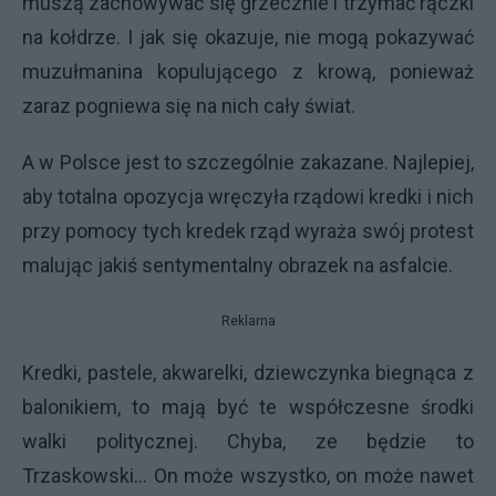
muszą zachowywać się grzecznie i trzymać rączki
na kołdrze. I jak się okazuje, nie mogą pokazywać
muzułmanina kopulującego z krową, ponieważ
zaraz pogniewa się na nich cały świat.
A w Polsce jest to szczególnie zakazane. Najlepiej,
aby totalna opozycja wręczyła rządowi kredki i nich
przy pomocy tych kredek rząd wyraża swój protest
malując jakiś sentymentalny obrazek na asfalcie.
Reklama
Kredki, pastele, akwarelki, dziewczynka biegnąca z
balonikiem, to mają być te współczesne środki
walki politycznej. Chyba, ze będzie to
Trzaskowski... On może wszystko, on może nawet