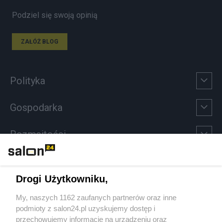
Podziel się swoją opinią
ZAŁÓŻ BLOG
Polityka
Gospodarka
Rozmaitości
Technologie
Drogi Użytkowniku,
Sport
My, naszych 1162 zaufanych partnerów oraz inne
podmioty z salon24.pl uzyskujemy dostęp i
Społeczeństwo
przechowujemy informacje na urządzeniu oraz