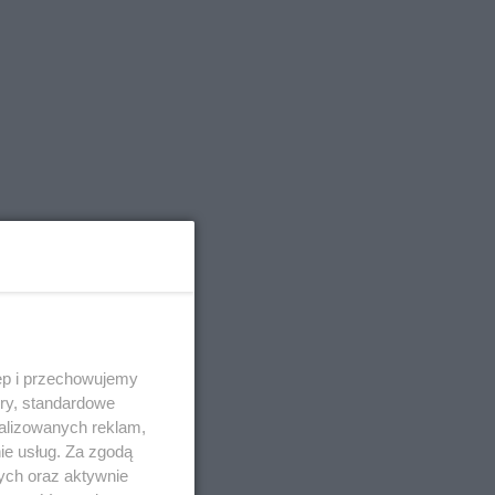
ta.
ęp i przechowujemy
ory, standardowe
alizowanych reklam,
ie usług. Za zgodą
ych oraz aktywnie