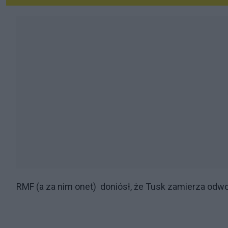
RMF (a za nim onet) doniósł, że Tusk zamierza odw