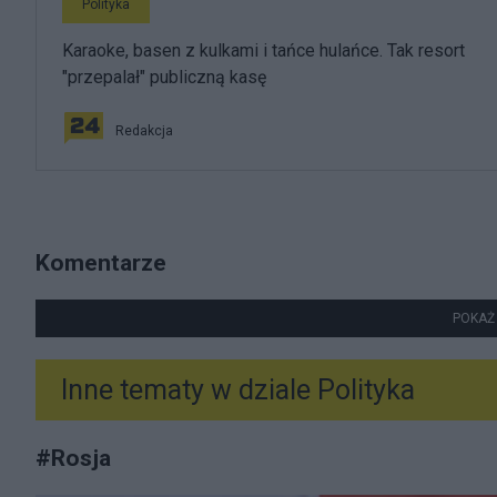
Polityka
Karaoke, basen z kulkami i tańce hulańce. Tak resort
"przepalał" publiczną kasę
Redakcja
Komentarze
POKAŻ
Inne tematy w dziale
Polityka
#
Rosja