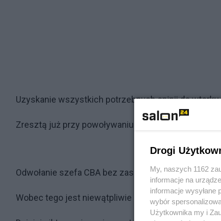
Uzyskanie wszystkich potrzebnych opinii do wtorku
Zresztą już przy powoływaniu szefów ABW i wywi
Drogi Użytkow
My, naszych 1162 zau
Odwołanie szefa CBA bez zasięgania stosownych opi
informacje na urządze
informacje wysyłane 
Wobec tego jest niewątpliwie przekroczeniem upraw
wybór spersonalizowan
Użytkownika my i Zau