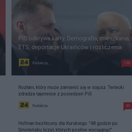
PiS odkrywa karty. Demografia, mieszkania,
ETS, deportacje Ukraińców i rozliczenia
Redakcja
198
Rozłam, który może zamienić się w sojusz. Terlecki
zdradza tajemnice z posiedzeń PiS
Redakcja
89
Hofman bezlitosny dla Kurskiego. "48 godzin po
Smoleńsku liczył, których posłów wyciągnąć"