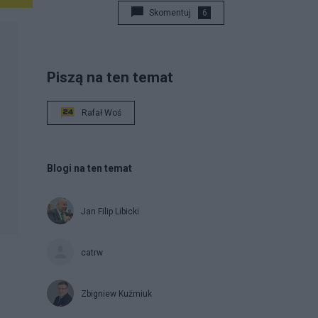
Skomentuj
6
Piszą na ten temat
Rafał Woś
Blogi na ten temat
Jan Filip Libicki
catrw
Zbigniew Kuźmiuk