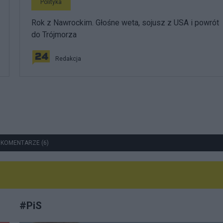
Polityka
Rok z Nawrockim. Głośne weta, sojusz z USA i powrót
do Trójmorza
Redakcja
 KOMENTARZE (6)
#
PiS