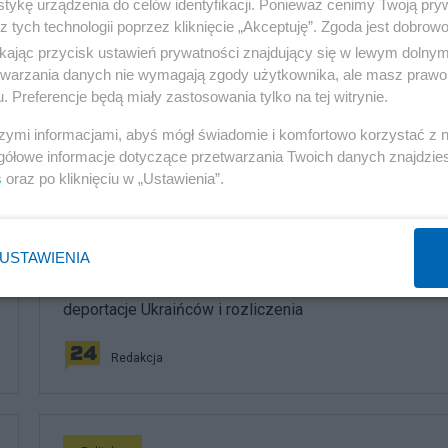
nień nie postawi, ale kto wie co będzie, gdy polityczny
tykę urządzenia do celów identyfikacji. Ponieważ cenimy Twoją pry
z tych technologii poprzez kliknięcie „Akceptuję”. Zgoda jest dobro
ikając przycisk ustawień prywatności znajdujący się w lewym dolny
etwarzania danych nie wymagają zgody użytkownika, ale masz prawo 
. Preferencje będą miały zastosowania tylko na tej witrynie.
szymi informacjami, abyś mógł świadomie i komfortowo korzystać z
gółowe informacje dotyczące przetwarzania Twoich danych znajdzi
komentuj
6
Obserwuj notkę
s
oraz po kliknięciu w „Ustawienia”.
Polityka
USTAWIENIA
PiS odkrywa karty. Demografia, mieszkania, ETS,
deportacje Ukraińców i rozliczenia
Redakcja