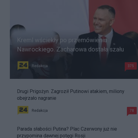
Kreml wściekły po przemówieniu
Nawrockiego. Zacharowa dostała szału
Redakcja
375
Drugi Prigożyn. Zagroził Putinowi atakiem, miliony
obejrzało nagranie
Redakcja
78
Parada słabości Putina? Plac Czerwony już nie
przypomina dawnej potęgi Rosji