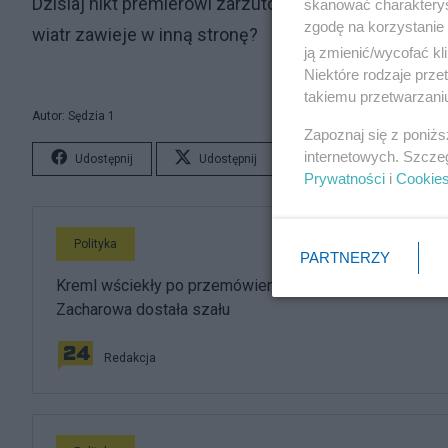
Dzisiaj nikt premierowi zarzutów przekroczenia upraw
skanować charakterys
zgodę na korzystanie 
wiatr zawieje w inną stronę?
ją zmienić/wycofać kl
Niektóre rodzaje prz
takiemu przetwarzaniu
Autor: Sędzia 1
Zapoznaj się z poniż
internetowych. Szcze
Udostępnij
Udostępnij
Lubię to!
S
Prywatności
i
Cookie
Polityka
PARTNERZY
Kreml wściekły po przemówieniu Nawrockiego.
Zacharowa dostała szału
Redakcja