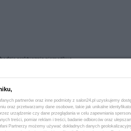
 będzie praktycznie niemożliwe.
adu wojskowego
premier nie poczekał
na opinie Prezyden
niku,
Reklama
fanych partnerów oraz inne podmioty z salon24.pl uzyskujemy dost
nii jest niewątpliwie złamaniem ustawy o CBA.
niu oraz przetwarzamy dane osobowe, takie jak unikalne identyfikat
przez urządzenie czy dane przeglądania w celu zapewniania sperson
nień funkcjonariusza publicznego.
ych treści, pomiar reklam i treści, badanie odbiorców oraz ulepszan
fani Partnerzy możemy używać dokładnych danych geolokalizacyjn