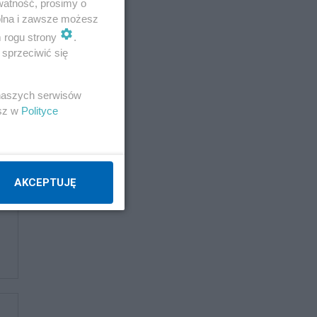
watność, prosimy o
wolna i zawsze możesz
m rogu strony
.
sprzeciwić się
 naszych serwisów
esz w
Polityce
AKCEPTUJĘ