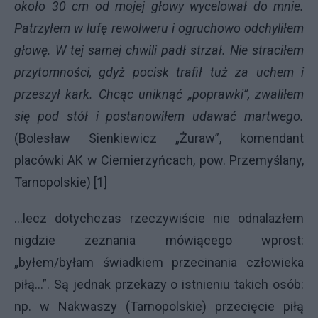
około 30 cm od mojej głowy wycelował do mnie.
Patrzyłem w lufę rewolweru i ogruchowo odchyliłem
głowę. W tej samej chwili padł strzał. Nie straciłem
przytomności, gdyż pocisk trafił tuż za uchem i
przeszył kark. Chcąc uniknąć „poprawki”, zwaliłem
się pod stół i postanowiłem udawać martwego.
(Bolesław Sienkiewicz „Żuraw”, komendant
placówki AK w Ciemierzyńcach, pow. Przemyślany,
Tarnopolskie) [1]
...lecz dotychczas rzeczywiście nie odnalazłem
nigdzie zeznania mówiącego wprost:
„byłem/byłam świadkiem przecinania człowieka
piłą...”. Są jednak przekazy o istnieniu takich osób:
np. w Nakwaszy (Tarnopolskie) przecięcie piłą