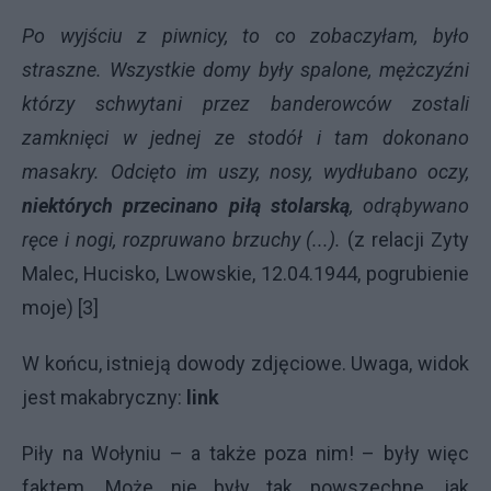
Po wyjściu z piwnicy, to co zobaczyłam, było
straszne. Wszystkie domy były spalone, mężczyźni
którzy schwytani przez banderowców zostali
zamknięci w jednej ze stodół i tam dokonano
masakry. Odcięto im uszy, nosy, wydłubano oczy,
niektórych przecinano piłą stolarską
, odrąbywano
ręce i nogi, rozpruwano brzuchy (...).
(z relacji Zyty
Malec, Hucisko, Lwowskie, 12.04.1944, pogrubienie
moje) [3]
W końcu, istnieją dowody zdjęciowe. Uwaga, widok
jest makabryczny:
link
Piły na Wołyniu – a także poza nim! – były więc
faktem. Może nie były tak powszechne, jak