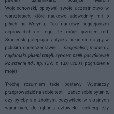
pewien dziennikarz, bodajże Marcin
Wojciechowski, opisywał swoje uczestnictwo w
warsztatach, które naukowo udowodniły mit o
piłach na Wołyniu. Taki naukowy negacjonizm
doprowadził do tego, że mógł grzmieć red.
Smoleński potępiając antyukraińskie stereotypy w
polskim społeczeństwie:
... nacjonaliści, mordercy,
hajdamaki,
piłami rżnęli
, żywcem palili, pacyfikowali
Powstanie itd., itp.
(GW z 10.01.2001, pogrubienie
moje)
Trochę rozumiem takie postawy. Wystarczy
przeprowadzić na sobie test – zadać sobie pytanie,
czy byłoby się zdolnym, oczywiście w skrajnych
warunkach, do rąbania człowieka siekierą czy