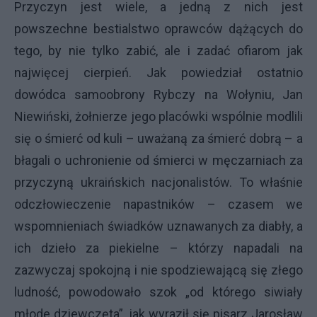
Przyczyn jest wiele, a jedną z nich jest
powszechne bestialstwo oprawców dążących do
tego, by nie tylko zabić, ale i zadać ofiarom jak
najwięcej cierpień. Jak powiedział ostatnio
dowódca samoobrony Rybczy na Wołyniu, Jan
Niewiński, żołnierze jego placówki wspólnie modlili
się o śmierć od kuli – uważaną za śmierć dobrą – a
błagali o uchronienie od śmierci w męczarniach za
przyczyną ukraińskich nacjonalistów. To właśnie
odczłowieczenie napastników – czasem we
wspomnieniach świadków uznawanych za diabły, a
ich dzieło za piekielne – którzy napadali na
zazwyczaj spokojną i nie spodziewającą się złego
ludność, powodowało szok „od którego siwiały
młode dziewczęta”, jak wyraził się pisarz Jarosław