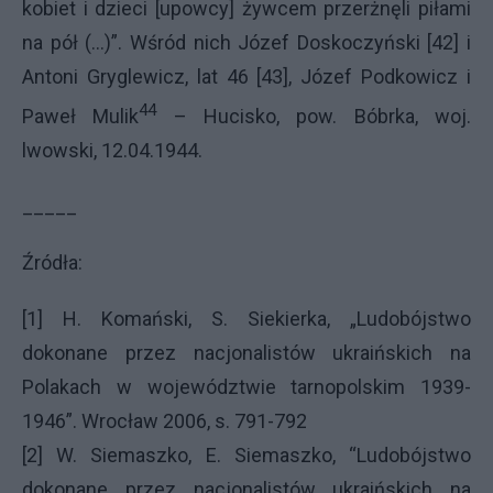
kobiet i dzieci [upowcy] żywcem przerżnęli piłami
na pół (...)”. Wśród nich Józef Doskoczyński [42] i
Antoni Gryglewicz, lat 46 [43], Józef Podkowicz i
44
Paweł Mulik
– Hucisko, pow. Bóbrka, woj.
lwowski, 12.04.1944.
_____
Źródła:
[1] H. Komański, S. Siekierka, „Ludobójstwo
dokonane przez nacjonalistów ukraińskich na
Polakach w województwie tarnopolskim 1939-
1946”. Wrocław 2006, s. 791-792
[2] W. Siemaszko, E. Siemaszko, “Ludobójstwo
dokonane przez nacjonalistów ukraińskich na