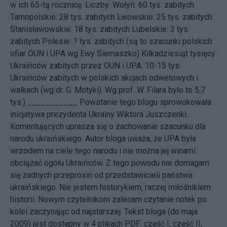
w ich 65-tą rocznicę. Liczby: Wołyń: 60 tys. zabitych
Tarnopolskie: 28 tys. zabitych Lwowskie: 25 tys. zabitych
Stanisławowskie: 18 tys. zabitych Lubelskie: 3 tys.
zabitych Polesie: ? tys. zabitych (są to szacunki polskich
ofiar OUN i UPA wg Ewy Siemaszko) Kilkadziesiąt tysięcy
Ukraińców zabitych przez OUN i UPA. 10-15 tys.
Ukraińców zabitych w polskich akcjach odwetowych i
walkach (wg dr. G. Motyki). Wg prof. W. Filara było to 5,7
tys.) ___________ Powstanie tego blogu sprowokowała
inicjatywa
prezydenta Ukrainy Wiktora Juszczenki.
Komentujących uprasza się o zachowanie szacunku dla
narodu ukraińskiego. Autor bloga uważa, że UPA była
wrzodem na ciele tego narodu i nie można jej winami
obciążać ogółu Ukraińców. Z tego powodu nie domagam
się żadnych przeprosin od przedstawicieli państwa
ukraińskiego. Nie jestem historykiem, raczej miłośnikiem
historii. Nowym czytelnikom zalecam czytanie notek po
kolei zaczynając od najstarszej. Tekst bloga (do maja
2009) jest dostępny w 4 plikach PDF:
część I
,
część II
,