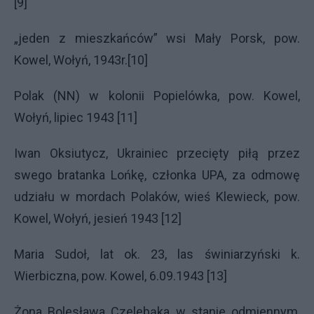
[9]
„jeden z mieszkańców” wsi Mały Porsk, pow.
Kowel, Wołyń, 1943r.[10]
Polak (NN) w kolonii Popielówka, pow. Kowel,
Wołyń, lipiec 1943 [11]
Iwan Oksiutycz, Ukrainiec przecięty piłą przez
swego bratanka Lońkę, członka
UPA
, za odmowę
udziału w mordach Polaków, wieś Klewieck, pow.
Kowel, Wołyń, jesień 1943 [12]
Maria Sudoł, lat ok. 23, las świniarzyński k.
Wierbiczna, pow. Kowel, 6.09.1943 [13]
Żona Bolesława Czelebąka w stanie odmiennym,