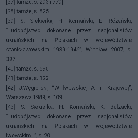
[37] tamże, s. 293 i 779]
[38] tamże, s. 825
[39] S. Siekierka, H. Komański, E. Różański,
“Ludobójstwo dokonane przez nacjonalistów
ukraińskich na Polakach w województwie
stanisławowskim 1939-1946”, Wrocław 2007, s.
397
[40] tamże, s. 690
[41] tamże, s. 123
[42] J.Węgierski, “W lwowskiej Armii Krajowej”,
Warszawa 1989, s. 109
[43] S. Siekierka, H. Komański, K. Bulzacki,
“Ludobójstwo dokonane przez nacjonalistów
ukraińskich na Polakach w województwie
lwowskim…”, s. 20