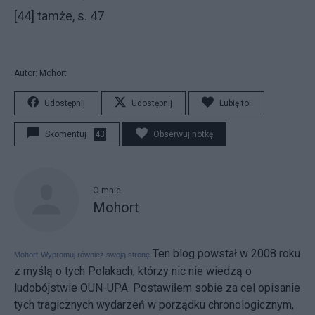
[44] tamże, s. 47
Autor: Mohort
Udostępnij
Udostępnij
Lubię to!
Skomentuj
43
Obserwuj notkę
O mnie
Mohort
Ten blog powstał w 2008 roku
Mohort
Wypromuj również swoją stronę
z myślą o tych Polakach, którzy nic nie wiedzą o
ludobójstwie OUN-UPA. Postawiłem sobie za cel opisanie
tych tragicznych wydarzeń w porządku chronologicznym,