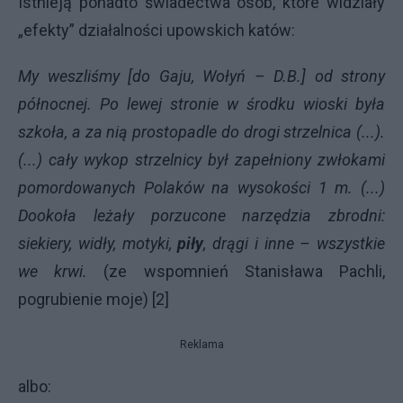
Istnieją ponadto świadectwa osób, które widziały
„efekty” działalności upowskich katów:
My weszliśmy [do Gaju, Wołyń – D.B.] od strony
północnej. Po lewej stronie w środku wioski była
szkoła, a za nią prostopadle do drogi strzelnica (...).
(...) cały wykop strzelnicy był zapełniony zwłokami
pomordowanych Polaków na wysokości 1 m. (...)
Dookoła leżały porzucone narzędzia zbrodni:
siekiery, widły, motyki,
piły
, drągi i inne – wszystkie
we krwi.
(ze wspomnień Stanisława Pachli,
pogrubienie moje) [2]
Reklama
albo: