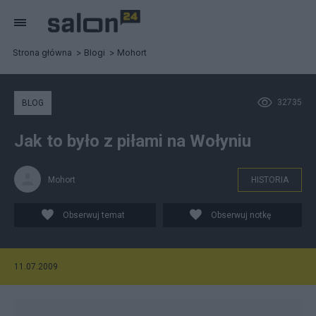
Strona główna
Blogi
Mohort
32735
BLOG
Jak to było z piłami na Wołyniu
Mohort
HISTORIA
Obserwuj temat
Obserwuj notkę
11.07.2009