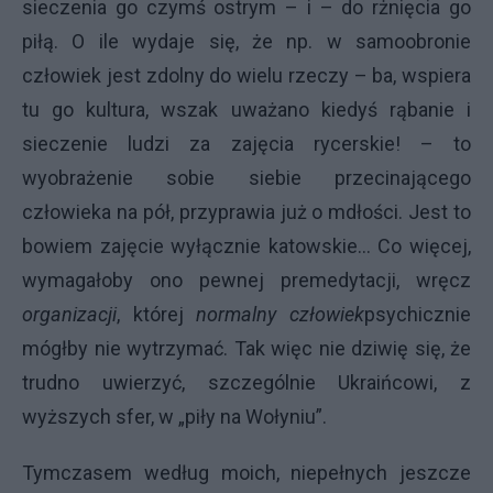
sieczenia go czymś ostrym – i – do rżnięcia go
piłą. O ile wydaje się, że np. w samoobronie
człowiek jest zdolny do wielu rzeczy – ba, wspiera
tu go kultura, wszak uważano kiedyś rąbanie i
sieczenie ludzi za zajęcia rycerskie! – to
wyobrażenie sobie siebie przecinającego
człowieka na pół, przyprawia już o mdłości. Jest to
bowiem zajęcie wyłącznie katowskie… Co więcej,
wymagałoby ono pewnej premedytacji, wręcz
organizacji
, której
normalny człowiek
psychicznie
mógłby nie wytrzymać. Tak więc nie dziwię się, że
trudno uwierzyć, szczególnie Ukraińcowi, z
wyższych sfer, w „piły na Wołyniu”.
Tymczasem według moich, niepełnych jeszcze