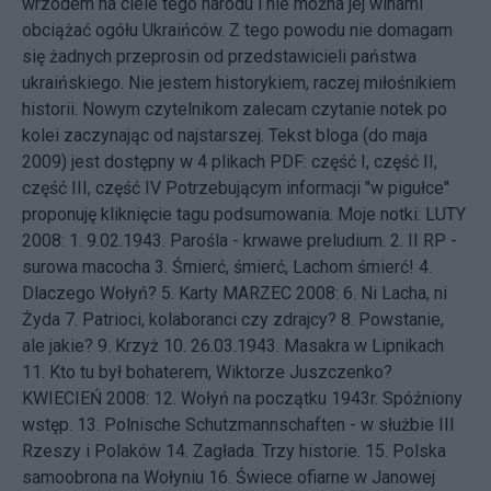
wrzodem na ciele tego narodu i nie można jej winami
obciążać ogółu Ukraińców. Z tego powodu nie domagam
się żadnych przeprosin od przedstawicieli państwa
ukraińskiego. Nie jestem historykiem, raczej miłośnikiem
historii. Nowym czytelnikom zalecam czytanie notek po
kolei zaczynając od najstarszej. Tekst bloga (do maja
2009) jest dostępny w 4 plikach PDF:
część I
,
część II
,
część III
,
część IV
Potrzebującym informacji "w pigułce"
proponuję kliknięcie tagu
podsumowania
. Moje notki: LUTY
2008: 1.
9.02.1943. Parośla - krwawe preludium.
2.
II RP -
surowa macocha
3.
Śmierć, śmierć, Lachom śmierć!
4.
Dlaczego Wołyń?
5.
Karty
MARZEC 2008: 6.
Ni Lacha, ni
Żyda
7.
Patrioci, kolaboranci czy zdrajcy?
8.
Powstanie,
ale jakie?
9.
Krzyż
10.
26.03.1943. Masakra w Lipnikach
11.
Kto tu był bohaterem, Wiktorze Juszczenko?
KWIECIEŃ 2008: 12.
Wołyń na początku 1943r. Spóźniony
wstęp.
13.
Polnische Schutzmannschaften - w służbie III
Rzeszy i Polaków
14.
Zagłada. Trzy historie.
15.
Polska
samoobrona na Wołyniu
16.
Świece ofiarne w Janowej