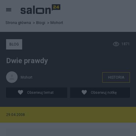
Strona główna
Blogi
Mohort
1871
BLOG
Dwie prawdy
Mohort
HISTORIA
Obserwuj temat
Obserwuj notkę
29.04.2008