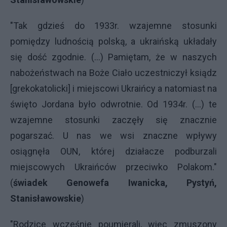
"Tak gdzieś do 1933r. wzajemne stosunki
pomiędzy ludnością polską, a ukraińską układały
się dość zgodnie. (...) Pamiętam, że w naszych
nabożeństwach na Boże Ciało uczestniczył ksiądz
[grekokatolicki] i miejscowi Ukraińcy a natomiast na
święto Jordana było odwrotnie. Od 1934r. (...) te
wzajemne stosunki zaczęły się znacznie
pogarszać. U nas we wsi znaczne wpływy
osiągnęła
OUN
, której działacze podburzali
miejscowych Ukraińców przeciwko Polakom."
(
świadek Genowefa Iwanicka, Pystyń,
Stanisławowskie
)
"Rodzice wcześnie poumierali, więc zmuszony