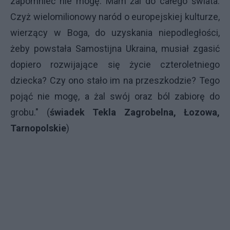
zapomnieć nie mogę. Mam żal do całego świata.
Czyż wielomilionowy naród o europejskiej kulturze,
wierzący w Boga, do uzyskania niepodległości,
żeby powstała Samostijna Ukraina, musiał zgasić
dopiero rozwijające się życie czteroletniego
dziecka? Czy ono stało im na przeszkodzie? Tego
pojąć nie mogę, a żal swój oraz ból zabiorę do
grobu." (
świadek Tekla Zagrobelna, Łozowa,
Tarnopolskie
)