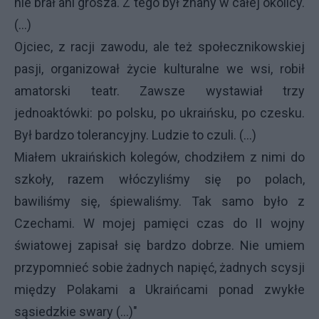
nie brał ani grosza. Z tego był znany w całej okolicy.
(...)
Ojciec, z racji zawodu, ale też społecznikowskiej
pasji, organizował życie kulturalne we wsi, robił
amatorski teatr. Zawsze wystawiał trzy
jednoaktówki: po polsku, po ukraińsku, po czesku.
Był bardzo tolerancyjny. Ludzie to czuli. (...)
Miałem ukraińskich kolegów, chodziłem z nimi do
szkoły, razem włóczyliśmy się po polach,
bawiliśmy się, śpiewaliśmy. Tak samo było z
Czechami. W mojej pamięci czas do II wojny
światowej zapisał się bardzo dobrze. Nie umiem
przypomnieć sobie żadnych napięć, żadnych scysji
między Polakami a Ukraińcami ponad zwykłe
sąsiedzkie swary (...)"