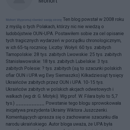
Mohort
Ten blog powstał w 2008 roku
Mohort
Wypromuj również swoją stronę
z myślą o tych Polakach, którzy nic nie wiedzą o
ludobójstwie OUN-UPA. Postawiłem sobie za cel opisanie
tych tragicznych wydarzeń w porządku chronologicznym,
w ich 65-tą rocznicę. Liczby: Wołyń: 60 tys. zabitych
Tarnopolskie: 28 tys. zabitych Lwowskie: 25 tys. zabitych
Stanisławowskie: 18 tys. zabitych Lubelskie: 3 tys.
zabitych Polesie: ? tys. zabitych (są to szacunki polskich
ofiar OUN i UPA wg Ewy Siemaszko) Kilkadziesiąt tysięcy
Ukraińców zabitych przez OUN i UPA. 10-15 tys.
Ukraińców zabitych w polskich akcjach odwetowych i
walkach (wg dr. G. Motyki). Wg prof. W. Filara było to 5,7
tys.) ___________ Powstanie tego blogu sprowokowała
inicjatywa
prezydenta Ukrainy Wiktora Juszczenki.
Komentujących uprasza się o zachowanie szacunku dla
narodu ukraińskiego. Autor bloga uważa, że UPA była