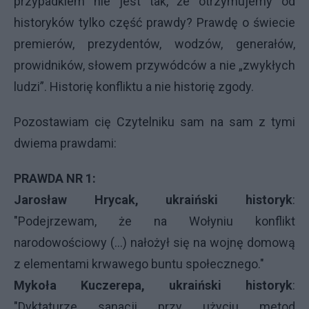
przypadkiem nie jest tak, że otrzymujemy od
historyków tylko część prawdy? Prawdę o świecie
premierów, prezydentów, wodzów, generałów,
prowidników, słowem przywódców a nie „zwykłych
ludzi”. Historię konfliktu a nie historię zgody.
Pozostawiam cię Czytelniku sam na sam z tymi
dwiema prawdami:
PRAWDA
NR 1:
Jarosław Hrycak, ukraiński historyk
:
"Podejrzewam, że na Wołyniu konflikt
narodowościowy (...) nałożył się na wojnę domową
z elementami krwawego buntu społecznego."
Mykoła Kuczerepa, ukraiński historyk
:
"Dyktaturze sanacji przy użyciu metod