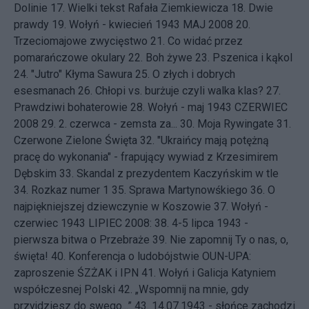
Dolinie
17.
Wielki tekst Rafała Ziemkiewicza
18.
Dwie
prawdy
19.
Wołyń - kwiecień 1943
MAJ 2008 20.
Trzeciomajowe zwycięstwo
21.
Co widać przez
pomarańczowe okulary
22.
Boh żywe
23.
Pszenica i kąkol
24.
"Jutro" Kłyma Sawura
25.
O złych i dobrych
esesmanach
26.
Chłopi vs. burżuje czyli walka klas?
27.
Prawdziwi bohaterowie
28.
Wołyń - maj 1943
CZERWIEC
2008 29.
2. czerwca - zemsta za...
30.
Moja Rywingate
31.
Czerwone Zielone Święta
32.
"Ukraińcy mają potężną
pracę do wykonania" - frapujący wywiad z Krzesimirem
Dębskim
33.
Skandal z prezydentem Kaczyńskim w tle
34.
Rozkaz numer 1
35.
Sprawa Martynowśkiego
36.
O
najpiękniejszej dziewczynie w Koszowie
37.
Wołyń -
czerwiec 1943
LIPIEC 2008: 38.
4-5 lipca 1943 -
pierwsza bitwa o Przebraże
39.
Nie zapomnij Ty o nas, o,
święta!
40.
Konferencja o ludobójstwie OUN-UPA:
zaproszenie ŚZŻAK i IPN
41.
Wołyń i Galicja Katyniem
współczesnej Polski
42.
„Wspomnij na mnie, gdy
przyjdziesz do swego...”
43.
14.07.1943 - słońce zachodzi