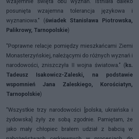
wzajemnie święta obu wyznań. Istniała daleko
posunięta wzajemna tolerancja językowa i
wyznaniowa." (
świadek Stanisława Piotrowska,
Palikrowy, Tarnopolskie
)
"Poprawne relacje pomiędzy mieszkańcami Ziemi
Monasterzyńskiej, należącymi do różnych wyznań i
narodowości, zniszczyła II wojna światowa." (
ks.
Tadeusz Isakowicz-Zaleski, na podstawie
wspomnień Jana Zaleskiego, Korościatyn,
Tarnopolskie
)
"Wszystkie trzy narodowości [polska, ukraińska i
żydowska] żyły ze sobą zgodnie. Pamiętam, że
jako mały chłopiec brałem udział z babcią w
nabożeństwach cerkiewnych w procesjach do