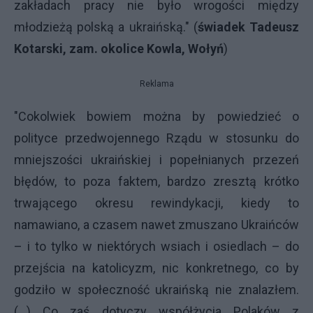
zakładach pracy nie było wrogości między
młodzieżą polską a ukraińską." (
świadek Tadeusz
Kotarski, zam. okolice Kowla, Wołyń
)
Reklama
"Cokolwiek bowiem można by powiedzieć o
polityce przedwojennego Rządu w stosunku do
mniejszości ukraińskiej i popełnianych przezeń
błędów, to poza faktem, bardzo zresztą krótko
trwającego okresu rewindykacji, kiedy to
namawiano, a czasem nawet zmuszano Ukraińców
– i to tylko w niektórych wsiach i osiedlach – do
przejścia na katolicyzm, nic konkretnego, co by
godziło w społeczność ukraińską nie znalazłem.
(...) Co zaś dotyczy współżycia Polaków z