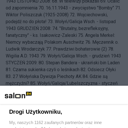
1943
LISTOPAD 2008: 68.
W telewizji pokazali
69.
Ocalić
od zapomnienia
70.
16.11.1943 - zwycięstwo "Bomby"
71.
Wiktor Poliszczuk (1925-2008)
72.
Wojciechowski,
podejdź no do płota!
73.
Wołyń/Galicja Wsch. - listopad
1943
GRUDZIEŃ 2008: 74.
"Brutalny, bezrefleksyjny,
fanatyczny" - ks. Isakowicz-Zaleski
75.
Angela Merkel:
Niemcy wybaczają Polakom Auschwitz
76.
Męczennik o.
Ludwik Wrodarczyk
77.
Prawdziwi bohaterowie (2)
78.
Wigilia A.D. 1943
79.
Wołyń/Galicja Wsch. - grudzień 1943
STYCZEŃ 2009: 80.
Stepan Bandera - ukraiński bin Laden
81.
Czarna sukienka czyli o leśnikach
82.
Odsiecz Ołyki
83.
27 Wołyńska Dywizja Piechoty AK
84.
Gdzie są
mężczyźni?
85.
Wołyń/Galicja/Lubelszczyzna - styczeń
1944
LUTY 2009: 86.
Hanaczów stawia opór
87.
Czy na
Ukrainie będą burzyć polskie pomniki?
88.
Retrospekcje:
Galicja
89.
Szlachta
90.
Inaczej
91.
Ratunku, Polacy mnie
biją!
92.
Czerwone noce w powiecie rohatyńskim
93.
Po
Drogi Użytkowniku,
Wołyniu była Galicja
94.
Przypadek
95.
Huta Pieniacka -
My, naszych 1162 zaufanych partnerów oraz inne
największa zbrodnia na wsi polskiej
96.