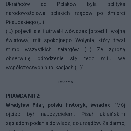
Ukraińców do Polaków była polityka
narodowościowa polskich rządów po śmierci
Piłsudskiego (...)
(...) pojawił się i utrwalił wówczas [przed II wojną
światową] mit spokojnego Wołynia, który trwał
mimo wszystkich zatargów (...) Ze zgrozą
obserwuję odrodzenie się tego mitu we
współczesnych publikacjach.(...)"
Reklama
PRAWDA
NR 2:
Władyław Filar, polski historyk, świadek
: "Mój
ojciec był nauczycielem. Pisał ukraińskim
sąsiadom podania do władz, do urzędów. Za darmo,