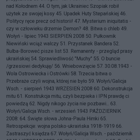
nad Kołodnem
44.
O tym, jak Ukrainiec Szopiak robił
użytek ze swojej kosy
45.
Upadek Huty Stepańskiej
46.
Politycy ręce precz od historii!
47.
Mysterium iniquitatis -
czy w człowieku drzemie Demon?
48.
Bitwa o chleb
49.
Wołyń - lipiec 1943
SIERPIEŃ 2008 50.
Pułkownik
Niewiński wciąż walczy
51.
Przystanek Bandera
52.
Bulba-Boroweć pisze list
53.
Remanenty - przegląd prasy
ukraińskiej
54.
Sprawiedliwość "Muchy"
55.
O buncie
/grzesiowi dedykuję/
56.
Wniebowzięcie
57.
30.08.1943 -
Wola Ostrowiecka i Ostrówki
58.
Trzecia bitwa o
Przebraże czyli wojna, której nie było
59.
Wołyń/Galicja
Wsch. - sierpień 1943
WRZESIEŃ 2008 60.
Dekonstrukcja
mitu
61.
Konstrukcja mitu, czyli bezpieka i IPN prawdę ci
powiedzą
62.
Nigdy nikogo życia nie pozbawi...
63.
Wołyń/Galicja Wsch. - wrzesień 1943
PAŹDZIERNIK
2008: 64.
Święte słowa Johna-Paula Himki
65.
Retrospekcje: wojna polsko-ukraińska 1918-1919
66.
Zastraszyć księdza
67.
Wołyń/Galicja Wsch. - październik