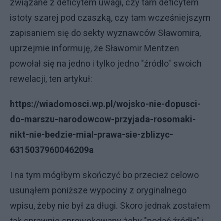
związane z deficytem uwagi, czy tam deficytem
istoty szarej pod czaszką, czy tam wcześniejszym
zapisaniem się do sekty wyznawców Sławomira,
uprzejmie informuję, że Sławomir Mentzen
powołał się na jedno i tylko jedno "źródło" swoich
rewelacji, ten artykuł:
https://wiadomosci.wp.pl/wojsko-nie-dopusci-
do-marszu-narodowcow-przyjada-rosomaki-
nikt-nie-bedzie-mial-prawa-sie-zblizyc-
6315037960046209a
I na tym mógłbym skończyć bo przecież celowo
usunąłem poniższe wypociny z oryginalnego
wpisu, żeby nie był za długi. Skoro jednak zostałem
tak sprawnie sprowokowany żeby "podać źródła" i