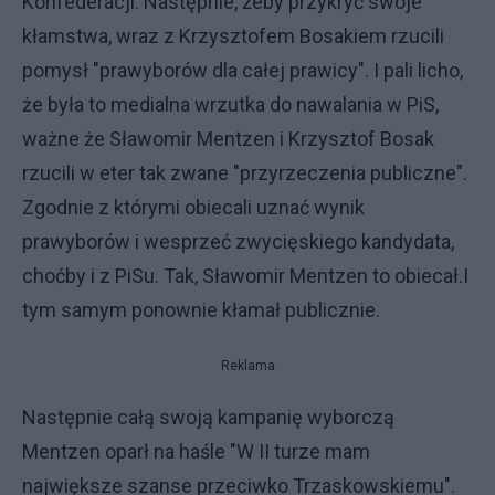
Konfederacji. Następnie, żeby przykryć swoje
kłamstwa, wraz z Krzysztofem Bosakiem rzucili
pomysł "prawyborów dla całej prawicy". I pali licho,
że była to medialna wrzutka do nawalania w PiS,
ważne że Sławomir Mentzen i Krzysztof Bosak
rzucili w eter tak zwane "przyrzeczenia publiczne".
Zgodnie z którymi obiecali uznać wynik
prawyborów i wesprzeć zwycięskiego kandydata,
choćby i z PiSu. Tak, Sławomir Mentzen to obiecał.I
tym samym ponownie kłamał publicznie.
Reklama
Następnie całą swoją kampanię wyborczą
Mentzen oparł na haśle "W II turze mam
największe szanse przeciwko Trzaskowskiemu".