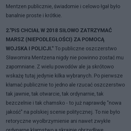
Mentzen publicznie, świadomie i celowo łgał było
banalnie proste i krótkie.
2."PiS CHCIAŁ W 2018 SIŁOWO ZATRZYMAĆ
MARSZ (NIEPODLEGŁOŚCI) ZA POMOCĄ
WOJSKA I POLICJI."
To publiczne oszczerstwo
Sławomira Mentzena nigdy nie powinno zostać mu
zapomniane. Z wielu powodów ale ja skrótowo
wskażę tutaj jedynie kilka wybranych. Po pierwsze
kłamać publicznie to jedno ale rzucać oszczerstwo
tak jawnie, tak otwarcie, tak ordynarnie, tak
bezczelnie i tak chamsko - to już naprawdę "nowa
jakość" na polskiej scenie politycznej. To nie było
retoryczne wyolbrzymienie ani nawet zwykłe
ordynarne kłamstwo a skrajnie obrzydliwe