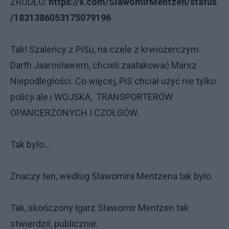
ŻRÓDŁO:
https://x.com/SlawomirMentzen/status
/1831386053175079196
Tak! Szaleńcy z PiSu, na czele z krwiożerczym
Darth Jaarosławem, chcieli zaatakować Marsz
Niepodległości. Co więcej, PiS chciał użyć nie tylko
policji ale i WOJSKA, TRANSPORTERÓW
OPANCERZONYCH I CZOŁGÓW.
Tak było...
Znaczy ten, według Sławomira Mentzena tak było.
Tak, skończony łgarz Sławomir Mentzen tak
stwierdził, publicznie.