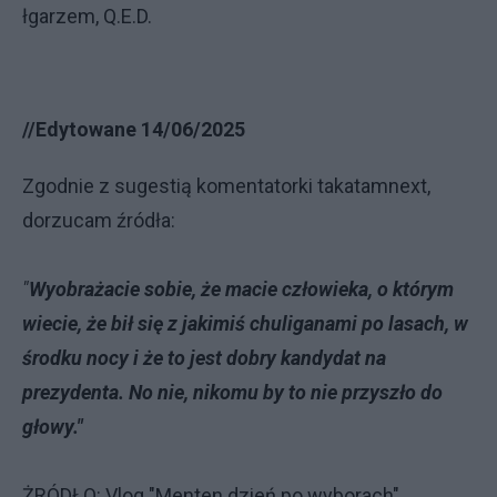
łgarzem, Q.E.D.
//Edytowane 14/06/2025
Zgodnie z sugestią komentatorki takatamnext,
dorzucam źródła:
"
Wyobrażacie sobie, że macie człowieka, o którym
wiecie, że bił się z jakimiś chuliganami po lasach, w
środku nocy i że to jest dobry kandydat na
prezydenta. No nie, nikomu by to nie przyszło do
głowy."
ŻRÓDŁO: Vlog "Menten dzień po wyborach"