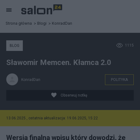
Strona główna
Blogi
KonradDan
1115
BLOG
Sławomir Memcen. Kłamca 2.0
KonradDan
POLITYKA
Obserwuj notkę
13.06.2025 , ostatnia aktualizacja: 19.06.2025, 15:22
Wersja finalna wpisu który dowodzi, że