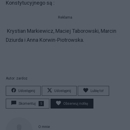
Konstytucyjnego są :
Reklama
Krystian Markiewicz, Maciej Taborowski, Marcin
Dziurda i Anna Korwin-Piotrowska.
Autor: zardoz
Udostępnij
Udostępnij
Lubię to!
Skomentuj
5
Obserwuj notkę
O mnie