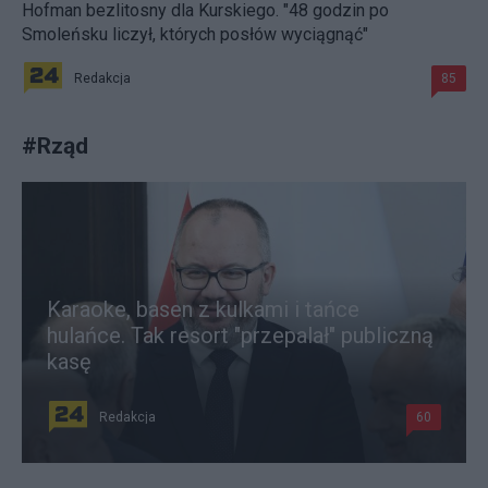
Hofman bezlitosny dla Kurskiego. "48 godzin po
Smoleńsku liczył, których posłów wyciągnąć"
Redakcja
85
#
Rząd
Karaoke, basen z kulkami i tańce
hulańce. Tak resort "przepalał" publiczną
kasę
Redakcja
60