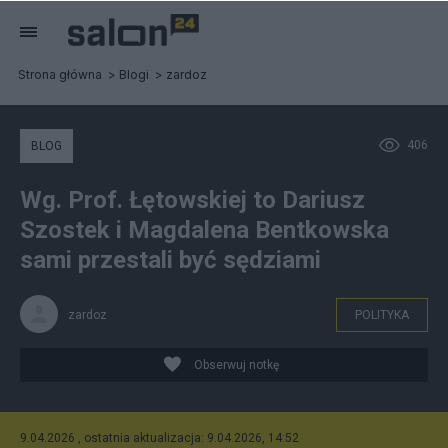
Strona główna
Blogi
zardoz
406
BLOG
Wg. Prof. Łętowskiej to Dariusz
Szostek i Magdalena Bentkowska
sami przestali być sędziami
zardoz
POLITYKA
Obserwuj notkę
9.04.2026 , ostatnia aktualizacja: 9.04.2026, 14:52