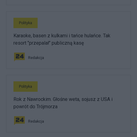
Polityka
Karaoke, basen z kulkami i tańce hulańce. Tak
resort "przepalał" publiczną kasę
Redakcja
Polityka
Rok z Nawrockim. Głośne weta, sojusz z USA i
powrót do Trójmorza
Redakcja