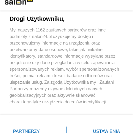
Technologie
Drogi Użytkowniku,
Sport
My, naszych 1162 zaufanych partnerów oraz inne
podmioty z salon24.pl uzyskujemy dostęp i
Społeczeństwo
przechowujemy informacje na urządzeniu oraz
przetwarzamy dane osobowe, takie jak unikalne
Kultura
identyfikatory, standardowe informacje wysyłane przez
urządzenie czy dane przeglądania w celu zapewniania
spersonalizowanych reklam, wybór spersonalizowanych
treści, pomiar reklam i treści, badanie odbiorców oraz
ulepszanie usług. Za zgodą Użytkownika my i Zaufani
X
Facebook
Instagram
Youtube
Partnerzy możemy używać dokładnych danych
geolokalizacyjnych oraz aktywnie skanować
charakterystykę urządzenia do celów identyfikacji.
Web Content Media sp. z o. o. © 2022
Ponieważ cenimy Twoją prywatność, prosimy o zgodę na
korzystanie z tych technologii poprzez kliknięcie
„Akceptuję”. Zgoda jest dobrowolna i zawsze możesz ją
Pomoc
O nas
Praca
Reklama
Kontakt
zmienić/wycofać klikając przycisk ustawień prywatności
PARTNERZY
USTAWIENIA