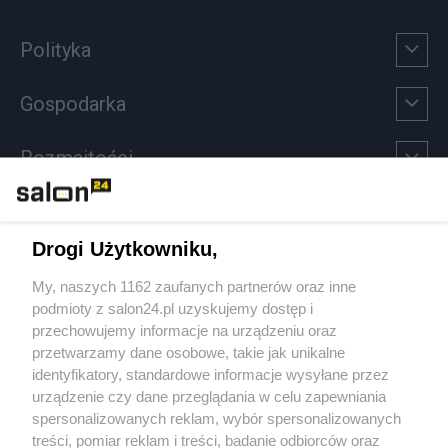
Polityka
Gospodarka
Rozmaitości
Technologie
Drogi Użytkowniku,
Sport
My, naszych 1162 zaufanych partnerów oraz inne
podmioty z salon24.pl uzyskujemy dostęp i
Społeczeństwo
przechowujemy informacje na urządzeniu oraz
przetwarzamy dane osobowe, takie jak unikalne
Kultura
identyfikatory, standardowe informacje wysyłane przez
urządzenie czy dane przeglądania w celu zapewniania
spersonalizowanych reklam, wybór spersonalizowanych
treści, pomiar reklam i treści, badanie odbiorców oraz