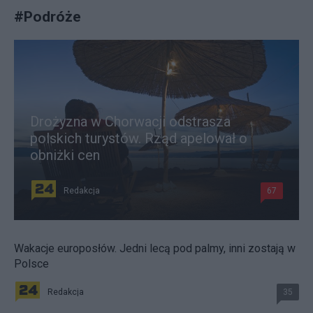
#
Podróże
Drożyzna w Chorwacji odstrasza
polskich turystów. Rząd apelował o
obniżki cen
Redakcja
67
Wakacje europosłów. Jedni lecą pod palmy, inni zostają w
Polsce
Redakcja
35