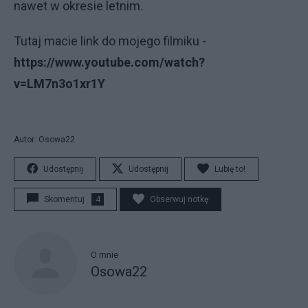
nawet w okresie letnim.
Tutaj macie link do mojego filmiku -
https://www.youtube.com/watch?
v=LM7n3o1xr1Y
Autor: Osowa22
Udostępnij
Udostępnij
Lubię to!
Skomentuj
4
Obserwuj notkę
O mnie
Osowa22