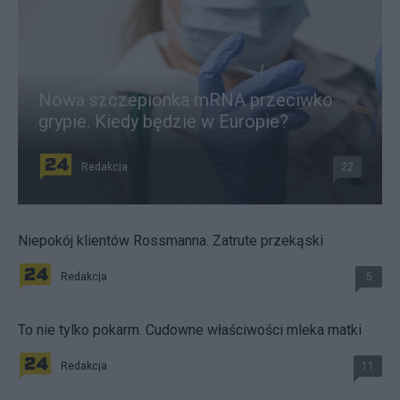
Nowa szczepionka mRNA przeciwko
grypie. Kiedy będzie w Europie?
Redakcja
22
Niepokój klientów Rossmanna. Zatrute przekąski
Redakcja
5
To nie tylko pokarm. Cudowne właściwości mleka matki
Redakcja
11