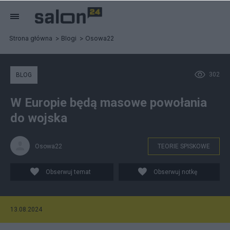
Strona główna
Blogi
Osowa22
302
BLOG
W Europie będą masowe powołania
do wojska
Osowa22
TEORIE SPISKOWE
Obserwuj temat
Obserwuj notkę
13.08.2024