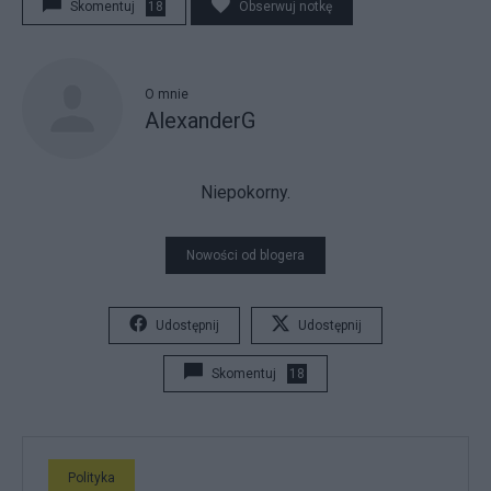
Skomentuj
18
Obserwuj notkę
O mnie
AlexanderG
Niepokorny.
Nowości od blogera
Udostępnij
Udostępnij
Skomentuj
18
Polityka