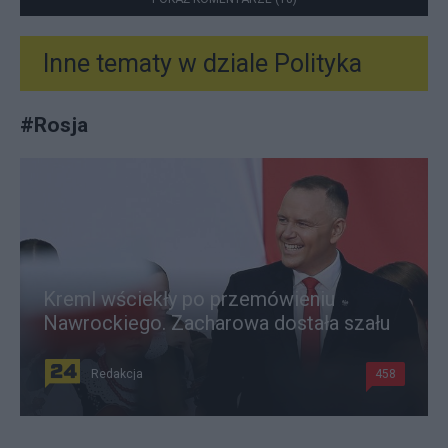
Inne tematy w dziale
Polityka
#
Rosja
Kreml wściekły po przemówieniu
Nawrockiego. Zacharowa dostała szału
Redakcja
458