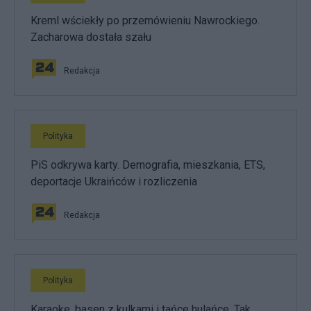
Kreml wściekły po przemówieniu Nawrockiego.
Zacharowa dostała szału
Redakcja
Polityka
PiS odkrywa karty. Demografia, mieszkania, ETS,
deportacje Ukraińców i rozliczenia
Redakcja
Polityka
Karaoke, basen z kulkami i tańce hulańce. Tak