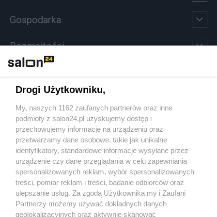
Gospodarka
Rozmaitości
Technologie
Drogi Użytkowniku,
Sport
My, naszych 1162 zaufanych partnerów oraz inne
podmioty z salon24.pl uzyskujemy dostęp i
Społeczeństwo
przechowujemy informacje na urządzeniu oraz
przetwarzamy dane osobowe, takie jak unikalne
Kultura
identyfikatory, standardowe informacje wysyłane przez
urządzenie czy dane przeglądania w celu zapewniania
spersonalizowanych reklam, wybór spersonalizowanych
treści, pomiar reklam i treści, badanie odbiorców oraz
ulepszanie usług. Za zgodą Użytkownika my i Zaufani
X
Facebook
Instagram
Youtube
Partnerzy możemy używać dokładnych danych
geolokalizacyjnych oraz aktywnie skanować