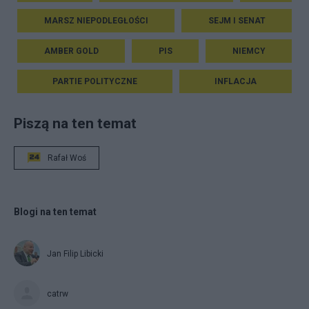
MARSZ NIEPODLEGŁOŚCI
SEJM I SENAT
AMBER GOLD
PIS
NIEMCY
PARTIE POLITYCZNE
INFLACJA
Piszą na ten temat
Rafał Woś
Blogi na ten temat
Jan Filip Libicki
catrw