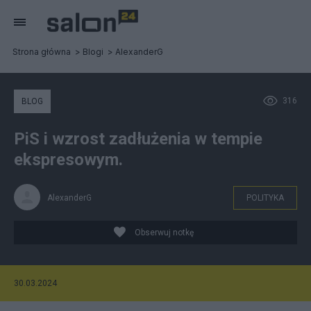
Strona główna
Blogi
AlexanderG
316
BLOG
PiS i wzrost zadłużenia w tempie
ekspresowym.
AlexanderG
POLITYKA
Obserwuj notkę
30.03.2024