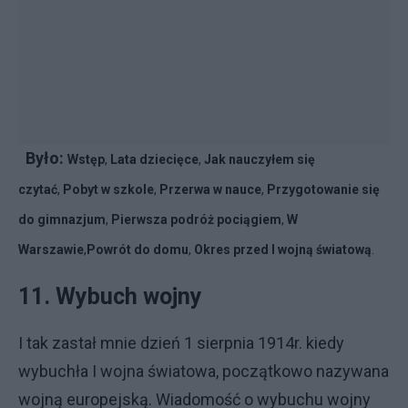
Było:
Wstęp
,
Lata dziecięce
,
Jak nauczyłem się
czytać
,
Pobyt w szkole
,
Przerwa w nauce
,
Przygotowanie się
do gimnazjum
,
Pierwsza podróż pociągiem
,
W
Warszawie
,
Powrót do domu
,
Okres przed I wojną światową
.
11.
Wybuch wojny
I tak zastał mnie dzień 1 sierpnia 1914r. kiedy
wybuchła I wojna światowa, początkowo nazywana
wojną europejską. Wiadomość o wybuchu wojny