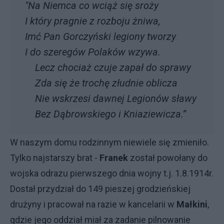
"Na Niemca co wciąż się sroży
I który pragnie z rozboju żniwa,
Imć Pan Gorczyński legiony tworzy
I do szeregów Polaków wzywa.
Lecz chociaż czuje zapał do sprawy
Zda się że trochę złudnie oblicza
Nie wskrzesi dawnej Legionów sławy
Bez Dąbrowskiego i Kniaziewicza.”
W naszym domu rodzinnym niewiele się zmieniło.
Tylko najstarszy brat -
Franek
został powołany do
wojska odrazu pierwszego dnia wojny t.j. 1.8.1914r.
Dostał przydział do 149 pieszej grodzieńskiej
drużyny i pracował na razie w kancelarii w
Małkini
,
gdzie jego oddział miał za zadanie pilnowanie