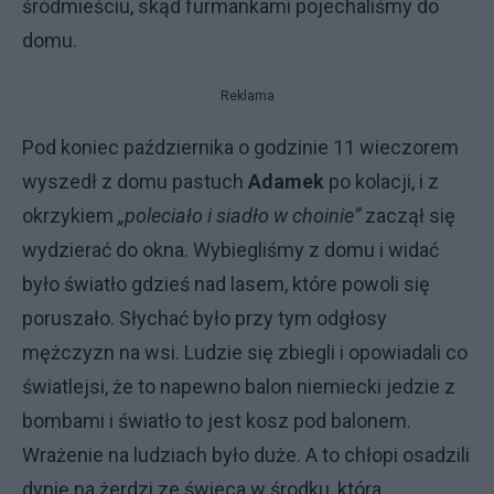
śródmieściu, skąd furmankami pojechaliśmy do
domu.
Reklama
Pod koniec października o godzinie 11 wieczorem
wyszedł z domu pastuch
Adamek
po kolacji, i z
okrzykiem
„poleciało i siadło w choinie”
zaczął się
wydzierać do okna. Wybiegliśmy z domu i widać
było światło gdzieś nad lasem, które powoli się
poruszało. Słychać było przy tym odgłosy
mężczyzn na wsi. Ludzie się zbiegli i opowiadali co
światlejsi, że to napewno balon niemiecki jedzie z
bombami i światło to jest kosz pod balonem.
Wrażenie na ludziach było duże. A to chłopi osadzili
dynię na żerdzi ze świeca w środku, która