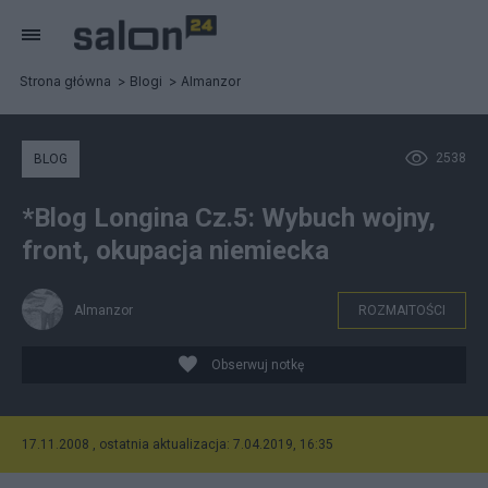
Strona główna
Blogi
Almanzor
2538
BLOG
*Blog Longina Cz.5: Wybuch wojny,
front, okupacja niemiecka
Almanzor
ROZMAITOŚCI
Obserwuj notkę
17.11.2008 , ostatnia aktualizacja: 7.04.2019, 16:35