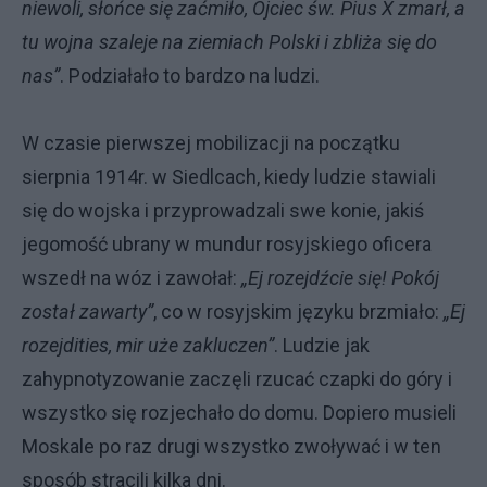
niewoli, słońce się zaćmiło, Ojciec św. Pius X zmarł, a
tu wojna szaleje na ziemiach Polski i zbliża się do
nas”
. Podziałało to bardzo na ludzi.
W czasie pierwszej mobilizacji na początku
sierpnia 1914r. w Siedlcach, kiedy ludzie stawiali
się do wojska i przyprowadzali swe konie, jakiś
jegomość ubrany w mundur rosyjskiego oficera
wszedł na wóz i zawołał:
„Ej rozejdźcie się! Pokój
został zawarty”
, co w rosyjskim języku brzmiało:
„Ej
rozejdities, mir uże zakluczen”
. Ludzie jak
zahypnotyzowanie zaczęli rzucać czapki do góry i
wszystko się rozjechało do domu. Dopiero musieli
Moskale po raz drugi wszystko zwoływać i w ten
sposób stracili kilka dni.