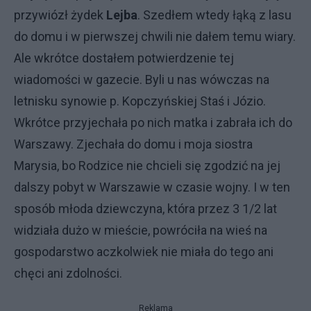
przywiózł żydek
Lejba
. Szedłem wtedy łąką z lasu
do domu i w pierwszej chwili nie dałem temu wiary.
Ale wkrótce dostałem potwierdzenie tej
wiadomości w gazecie. Byli u nas wówczas na
letnisku synowie p. Kopczyńskiej Staś i Józio.
Wkrótce przyjechała po nich matka i zabrała ich do
Warszawy. Zjechała do domu i moja siostra
Marysia, bo Rodzice nie chcieli się zgodzić na jej
dalszy pobyt w Warszawie w czasie wojny. I w ten
sposób młoda dziewczyna, która przez 3 1/2 lat
widziała dużo w mieście, powróciła na wieś na
gospodarstwo aczkolwiek nie miała do tego ani
chęci ani zdolności.
Reklama