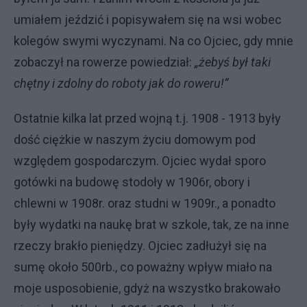
umiałem jeździć i popisywałem się na wsi wobec
kolegów swymi wyczynami. Na co Ojciec, gdy mnie
zobaczył na rowerze powiedział:
„żebyś był taki
chętny i zdolny do roboty jak do roweru!”
Ostatnie kilka lat przed wojną t.j. 1908 - 1913 były
dość ciężkie w naszym życiu domowym pod
względem gospodarczym. Ojciec wydał sporo
gotówki na budowę stodoły w 1906r, obory i
chlewni w 1908r. oraz studni w 1909r., a ponadto
były wydatki na naukę brat w szkole, tak, ze na inne
rzeczy brakło pieniędzy. Ojciec zadłużył się na
sumę około 500rb., co poważny wpływ miało na
moje usposobienie, gdyż na wszystko brakowało