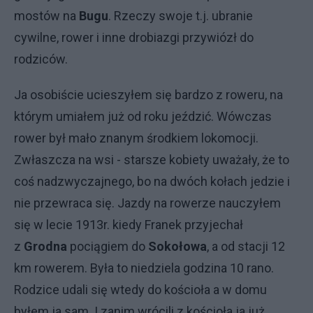
mostów na
Bugu
. Rzeczy swoje t.j. ubranie
cywilne, rower i inne drobiazgi przywiózł do
rodziców.
Ja osobiście ucieszyłem się bardzo z roweru, na
którym umiałem już od roku jeździć. Wówczas
rower był mało znanym środkiem lokomocji.
Zwłaszcza na wsi - starsze kobiety uważały, że to
coś nadzwyczajnego, bo na dwóch kołach jedzie i
nie przewraca się. Jazdy na rowerze nauczyłem
się w lecie 1913r. kiedy Franek przyjechał
z
Grodna
pociągiem do
Sokołowa
, a od stacji 12
km rowerem. Była to niedziela godzina 10 rano.
Rodzice udali się wtedy do kościoła a w domu
byłem ja sam. I zanim wrócili z kościoła ja już