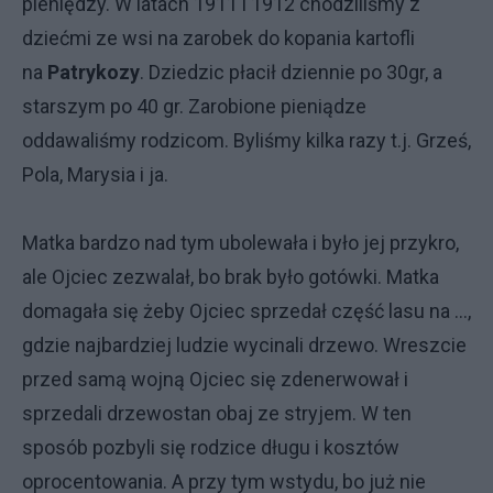
pieniędzy. W latach 1911 i 1912 chodziliśmy z
dziećmi ze wsi na zarobek do kopania kartofli
na
Patrykozy
. Dziedzic płacił dziennie po 30gr, a
starszym po 40 gr. Zarobione pieniądze
oddawaliśmy rodzicom. Byliśmy kilka razy t.j. Grześ,
Pola, Marysia i ja.
Matka bardzo nad tym ubolewała i było jej przykro,
ale Ojciec zezwalał, bo brak było gotówki. Matka
domagała się żeby Ojciec sprzedał część lasu na ...,
gdzie najbardziej ludzie wycinali drzewo. Wreszcie
przed samą wojną Ojciec się zdenerwował i
sprzedali drzewostan obaj ze stryjem. W ten
sposób pozbyli się rodzice długu i kosztów
oprocentowania. A przy tym wstydu, bo już nie