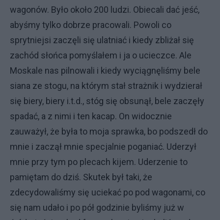
wagonów. Było około 200 ludzi. Obiecali dać jeść,
abyśmy tylko dobrze pracowali. Powoli co
sprytniejsi zaczęli się ulatniać i kiedy zbliżał się
zachód słońca pomyślałem i ja o ucieczce. Ale
Moskale nas pilnowali i kiedy wyciągnęliśmy bele
siana ze stogu, na którym stał strażnik i wydzierał
się biery, biery i.t.d., stóg się obsunął, bele zaczęły
spadać, a z nimi i ten kacap. On widocznie
zauważył, że była to moja sprawka, bo podszedł do
mnie i zaczął mnie specjalnie poganiać. Uderzył
mnie przy tym po plecach kijem. Uderzenie to
pamiętam do dziś. Skutek był taki, że
zdecydowaliśmy się uciekać po pod wagonami, co
się nam udało i po pół godzinie byliśmy już w