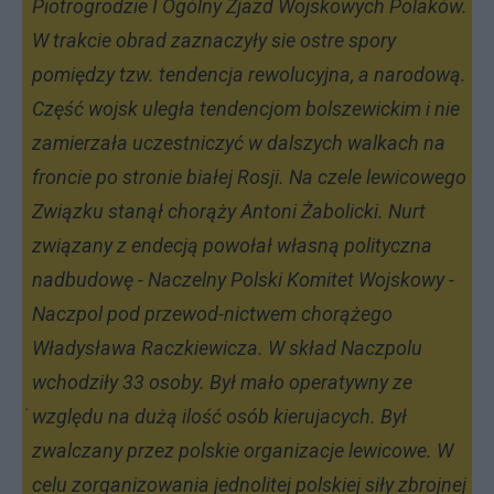
Piotrogrodzie I Ogólny Zjazd Wojskowych Polaków.
W trakcie obrad zaznaczyły sie ostre spory
pomiędzy tzw. tendencja rewolucyjna, a narodową.
Część wojsk uległa tendencjom bolszewickim i nie
zamierzała uczestniczyć w dalszych walkach na
froncie po stronie białej Rosji. Na czele lewicowego
Związku stanął chorąży Antoni Żabolicki. Nurt
związany z endecją powołał własną polityczna
nadbudowę - Naczelny Polski Komitet Wojskowy -
Naczpol pod przewod-nictwem chorążego
Władysława Raczkiewicza. W skład Naczpolu
wchodziły 33 osoby. Był mało operatywny ze
względu na dużą ilość osób kierujacych. Był
zwalczany przez polskie organizacje lewicowe. W
celu zorganizowania jednolitej polskiej siły zbrojnej