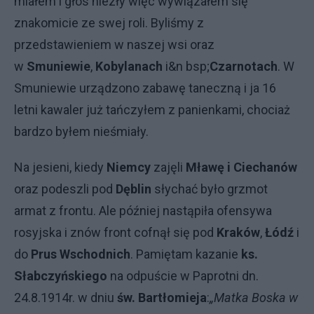
miałem i głos niezły więc wywiązałem się
znakomicie ze swej roli. Byliśmy z
przedstawieniem w naszej wsi oraz
w
Smuniewie
,
Kobylanach
i&n bsp;
Czarnotach
. W
Smuniewie urządzono zabawę taneczną i ja 16
letni kawaler już tańczyłem z panienkami, chociaż
bardzo byłem nieśmiały.
Na jesieni, kiedy
Niemcy
zajęli
Mławę i
Ciechanów
oraz podeszli pod
Dęblin
słychać było grzmot
armat z frontu. Ale później nastąpiła ofensywa
rosyjska i znów front cofnął się pod
Kraków
,
Łódź
i
do
Prus Wschodnich
. Pamiętam kazanie
ks.
Słabczyńskiego
na odpuście w Paprotni dn.
24.8.1914r. w dniu
św. Bartłomieja
:
„Matka Boska w