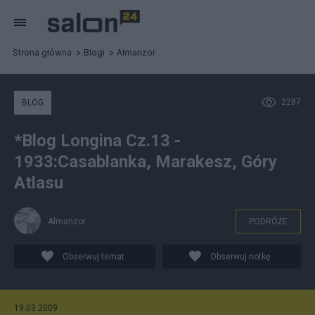
Strona główna
Blogi
Almanzor
2287
BLOG
*Blog Longina Cz.13 -
1933:Casablanka, Marakesz, Góry
Atlasu
Almanzor
PODRÓŻE
Obserwuj temat
Obserwuj notkę
19.03.2009