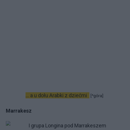
... a u dołu Arabki z dziećmi
[^góra]
Marrakesz