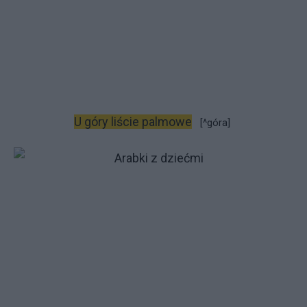
U góry liście palmowe
[^góra]