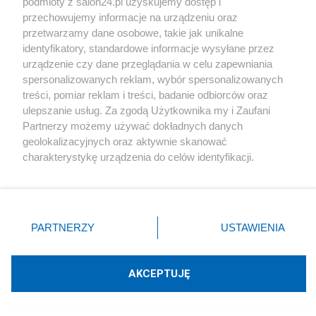
podmioty z salon24.pl uzyskujemy dostęp i
i jednocześnie kwitnące. Drugą naszą wycieczką
przechowujemy informacje na urządzeniu oraz
był wyjazd samochodem w okolice Rabatu.
przetwarzamy dane osobowe, takie jak unikalne
identyfikatory, standardowe informacje wysyłane przez
Z Casablanki popłynęliśmy do Malagi nad morzem
urządzenie czy dane przeglądania w celu zapewniania
spersonalizowanych reklam, wybór spersonalizowanych
Śródziemnym.
[^góra]
treści, pomiar reklam i treści, badanie odbiorców oraz
ulepszanie usług. Za zgodą Użytkownika my i Zaufani
Partnerzy możemy używać dokładnych danych
geolokalizacyjnych oraz aktywnie skanować
charakterystykę urządzenia do celów identyfikacji.
Ponieważ cenimy Twoją prywatność, prosimy o zgodę na
korzystanie z tych technologii poprzez kliknięcie
„Akceptuję”. Zgoda jest dobrowolna i zawsze możesz ją
zmienić/wycofać klikając przycisk ustawień prywatności
PARTNERZY
USTAWIENIA
znajdujący się w lewym dolnym rogu strony
. Niektóre
rodzaje przetwarzania danych nie wymagają zgody
użytkownika, ale masz prawo sprzeciwić się takiemu
AKCEPTUJĘ
przetwarzaniu. Preferencje będą miały zastosowania tylko
na tej witrynie.