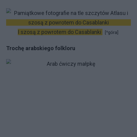
I szosą z powrotem do Casablanki
[^góra]
Trochę arabskiego folkloru