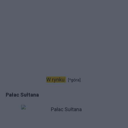
W rynku
[^góra]
Pałac Sułtana