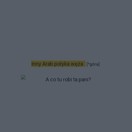
Inny Arab połyka węża
[^góra]