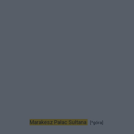
Marakesz Pałac Sułtana
[^góra]