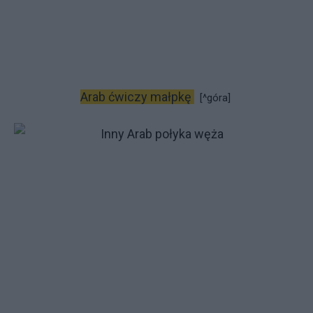
Arab ćwiczy małpkę
[^góra]