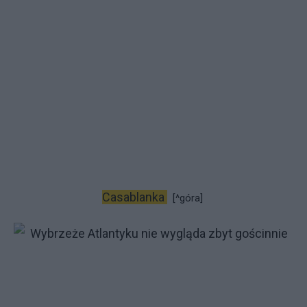
Casablanka
[^góra]