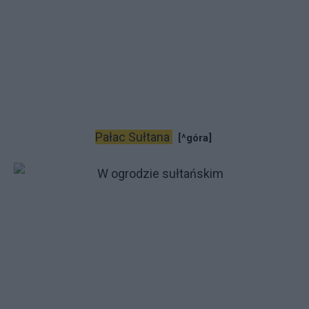
Pałac Sułtana
[^góra]