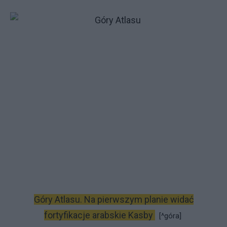
Góry Atlasu. Na pierwszym planie widać
fortyfikacje arabskie Kasby
[^góra]