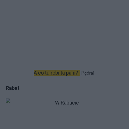
A co tu robi ta pani?
[^góra]
Rabat