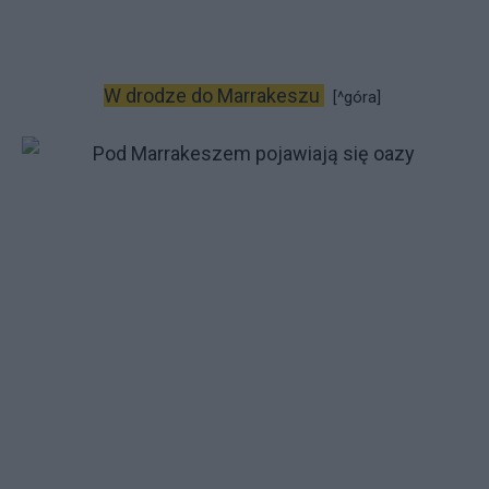
W drodze do Marrakeszu
[^góra]