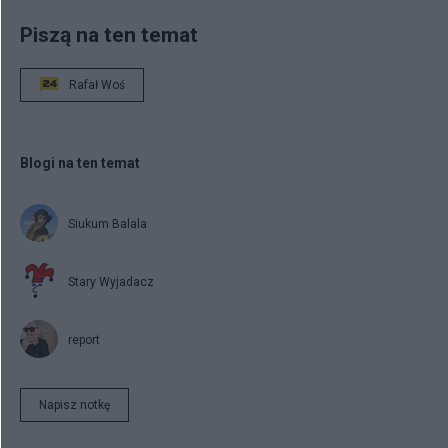
Piszą na ten temat
Rafał Woś
Blogi na ten temat
Siukum Balala
Stary Wyjadacz
report
Napisz notkę