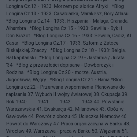
Longina Cz.12 - 1933: Morzem po słońce Afryki
*Blog
Longina Cz.13 - 1933: Casablanka, Marakesz, Góry Atlasu
*Blog Longina Cz.14 - 1933: Hiszpania - Malaga, Granada,
Alhambra
*Blog Longina Cz.15 - 1933: Sewilla - Byki i
Don Kiszot
*Blog Longina Cz.16 - 1933: Sewilla, Cadiz, Al
Casar
*Blog Longina Cz.17 - 1933: Sztorm z Zatoce
Biskajskiej, Znaczy
*Blog Longina Cz.18 - 1933: Belgia,
Bal kapitanski
*Blog Longina Cz.19 - Jastarnia / Jurata
'34
*Blog z przeszłości dopisane - Dowborczyk i
Rodzina
*Blog Longina Cz.20 - morze, Austria,
Jugosławia, Węgry
*Blog Longina Cz.21 - Hania
*Blog
Longina cz.22 - Przerwane wspomnienie
Planowane do
napisania 37.
Wybuch II wojny światowej
38.
Okupacja
39.
Rok 1940
1941 1942 1943 40.
Powstanie
Warszawskie
41.
Ewakuacja
42.
Milanówek
43.
Obóz w
Gawłowie
44.
Powrót z obozu
45.
Ucieczka Niemców
46.
Powrót do Warszawy
47.
Praca organizacyjna w Banku
48.
Wrocław
49.
Warszawa - praca w Banku
50.
Więzienie
51.