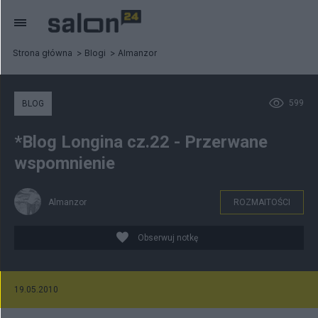
Strona główna
Blogi
Almanzor
599
BLOG
*Blog Longina cz.22 - Przerwane
wspomnienie
Almanzor
ROZMAITOŚCI
Obserwuj notkę
19.05.2010