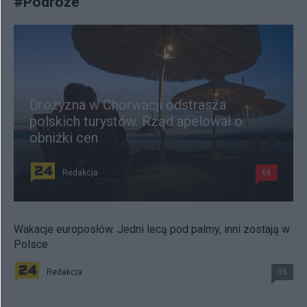
#
Podróże
Drożyzna w Chorwacji odstrasza
polskich turystów. Rząd apelował o
obniżki cen
Redakcja
66
Wakacje europosłów. Jedni lecą pod palmy, inni zostają w
Polsce
Redakcja
35