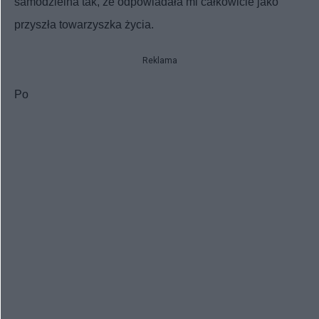
samodzielna tak, że odpowiadała mi całkowicie jako
przyszła towarzyszka życia.
Reklama
Po