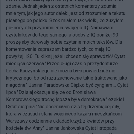
zdanie. Jednak jeden z ostatnich komentarzy zdumiał
mnie tym, jak jego autor daleki jest od zrozumienia tekstu
pisanego po polsku. Szok miałem tak wielki, że zużyłem
pół nocy dla przypomnienia swojego IQ. Namawiam
czytelników do tego samego, a osoby z IQ poniżej 90
proszę aby darowały sobie czytanie moich tekstów. Dla
komentowania zapraszam bardzo tych, co mają IQ
powyżej 120. Tu kliknij jeżeli chcesz się sprawdzić! Cytat
miesiąca czerwca "Przed długi czas o prezydenturze
Lecha Kaczyńskiego nie można było powiedzieć nic
krytycznego, bo od razu zachowanie takie traktowano jako
niegodne." Janina Paradowska Ciężko być cynglem ... Cytat
lipca "Dzisiaj okazuje się, że od Bronisława
Komorowskiego trochę lepsza była demokracja." ezekiel
Cytat sierpnia "Nie doceniałam dziś tej drzemiącej siły,
która w czasach stanu wojennego kazała mieszkańcom
Warszawy codziennie układać krzyż z kwiatów przy
kościele św. Anny." Janina Jankowska Cytat listopada