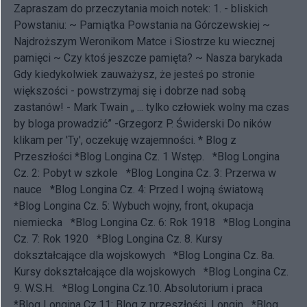
Zapraszam do przeczytania moich notek: 1. - bliskich
Powstaniu: ~
Pamiątka Powstania na Górczewskiej
~
Najdroższym Weronikom Matce i Siostrze ku wiecznej
pamięci
~
Czy ktoś jeszcze pamięta?
~
Nasza barykada
Gdy kiedykolwiek zauważysz, że jesteś po stronie
większości - powstrzymaj się i dobrze nad sobą
zastanów! - Mark Twain „ ... tylko człowiek wolny ma czas
by bloga prowadzić” -
Grzegorz P. Świderski
Do ników
klikam per 'Ty', oczekuję wzajemności. * Blog z
Przeszłości
*Blog Longina Cz. 1 Wstęp.
*Blog Longina
Cz. 2: Pobyt w szkole
*Blog Longina Cz. 3: Przerwa w
nauce
*Blog Longina Cz. 4: Przed I wojną światową
*Blog Longina Cz. 5: Wybuch wojny, front, okupacja
niemiecka
*Blog Longina Cz. 6: Rok 1918
*Blog Longina
Cz. 7: Rok 1920
*Blog Longina Cz. 8. Kursy
dokształcające dla wojskowych
*Blog Longina Cz. 8a.
Kursy dokształcające dla wojskowych
*Blog Longina Cz.
9. W.S.H.
*Blog Longina Cz.10. Absolutorium i praca
*Blog Longina Cz.11: Blog z przeszłości. Longin
*Blog