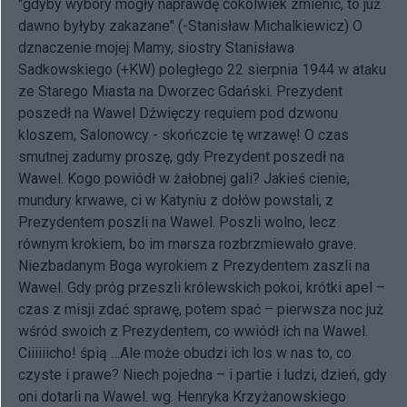
"gdyby wybory mogły naprawdę cokolwiek zmienić, to już
dawno byłyby zakazane" (-Stanisław Michalkiewicz) O
dznaczenie mojej Mamy, siostry Stanisława
Sadkowskiego (+KW) poległego 22 sierpnia 1944 w ataku
ze Starego Miasta na Dworzec Gdański. Prezydent
poszedł na Wawel Dźwięczy requiem pod dzwonu
kloszem, Salonowcy - skończcie tę wrzawę! O czas
smutnej zadumy proszę, gdy Prezydent poszedł na
Wawel. Kogo powiódł w żałobnej gali? Jakieś cienie,
mundury krwawe, ci w Katyniu z dołów powstali, z
Prezydentem poszli na Wawel. Poszli wolno, lecz
równym krokiem, bo im marsza rozbrzmiewało grave.
Niezbadanym Boga wyrokiem z Prezydentem zaszli na
Wawel. Gdy próg przeszli królewskich pokoi, krótki apel –
czas z misji zdać sprawę, potem spać – pierwsza noc już
wśród swoich z Prezydentem, co wwiódł ich na Wawel.
Ciiiiiicho! śpią …Ale może obudzi ich los w nas to, co
czyste i prawe? Niech pojedna – i partie i ludzi, dzień, gdy
oni dotarli na Wawel.
wg. Henryka Krzyżanowskiego