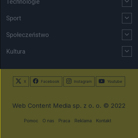
Technologie
Sport
Społeczeństwo
Kultura
X
Facebook
Instagram
Youtube
Web Content Media sp. z o. o. © 2022
Pomoc
O nas
Praca
Reklama
Kontakt