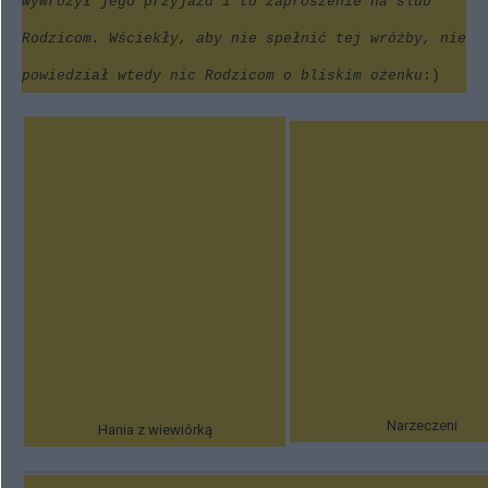
wywróżył jego przyjazd i to zaproszenie na ślub
Rodzicom. Wściekły, aby nie spełnić tej wróżby, nie
powiedział wtedy nic Rodzicom o bliskim ożenku
:)
Narzeczeni
Hania z wiewiórką