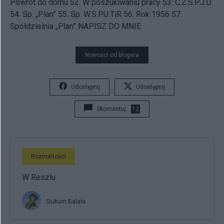
Powrót do domu
52.
W poszukiwaniu pracy
53.
C.Z.S.P.J.D.
54.
Sp. „Plan”
55.
Sp. W.S.P.U.TiR
56.
Rok 1956
57.
Spółdzielnia „Plan”
NAPISZ DO MNIE
Nowości od blogera
Udostępnij
Udostępnij
Skomentuj
12
Rozmaitości
W Reszlu
Siukum Balala