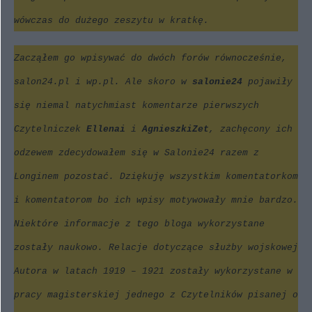
wówczas do dużego zeszytu w kratkę.
Zacząłem go wpisywać do dwóch forów równocześnie,
salon24.pl i wp.pl. Ale skoro w
salonie24
pojawiły
się niemal natychmiast komentarze pierwszych
Czytelniczek
Ellenai
i
AgnieszkiZet
, zachęcony ich
odzewem zdecydowałem się w Salonie24 razem z
Longinem pozostać. Dziękuję wszystkim komentatorkom
i komentatorom bo ich wpisy motywowały mnie bardzo.
Niektóre informacje z tego bloga wykorzystane
zostały naukowo. Relacje dotyczące służby wojskowej
Autora w latach 1919 – 1921 zostały wykorzystane w
pracy magisterskiej jednego z Czytelników pisanej o