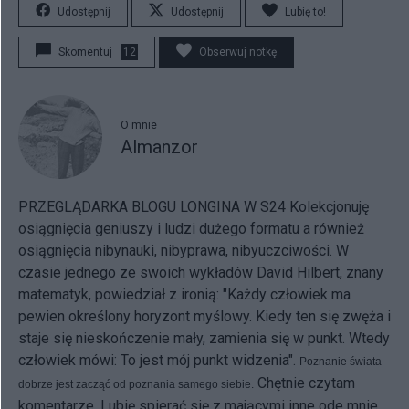
Udostępnij
Udostępnij
Lubię to!
Skomentuj
12
Obserwuj notkę
O mnie
Almanzor
PRZEGLĄDARKA BLOGU LONGINA W S24
Kolekcjonuję
osiągnięcia geniuszy i ludzi dużego formatu a również
osiągnięcia nibynauki, nibyprawa, nibyuczciwości. W
czasie jednego ze swoich wykładów David Hilbert, znany
matematyk, powiedział z ironią: "Każdy człowiek ma
pewien określony horyzont myślowy. Kiedy ten się zwęża i
staje się nieskończenie mały, zamienia się w punkt. Wtedy
człowiek mówi: To jest mój punkt widzenia".
Poznanie świata
Chętnie czytam
dobrze jest zacząć od poznania samego siebie.
komentarze. Lubię spierać się z mającymi inne ode mnie