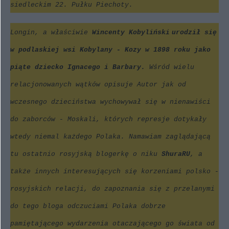
siedleckim 22. Pułku Piechoty.
Longin, a właściwie
Wincenty Kobyliński
urodził się
w podlaskiej wsi Kobylany - Kozy w 1898 roku jako
piąte dziecko Ignacego i Barbary.
Wśród wielu
relacjonowanych wątków opisuje Autor jak od
wczesnego dzieciństwa wychowywał się w nienawiści
do zaborców - Moskali, których represje dotykały
wtedy niemal każdego Polaka. Namawiam zaglądającą
tu ostatnio rosyjską blogerkę o niku
ShuraRU
, a
także innych interesujących się korzeniami polsko -
rosyjskich relacji, do zapoznania się z przelanymi
do tego bloga odczuciami Polaka dobrze
pamiętającego wydarzenia otaczającego go świata od