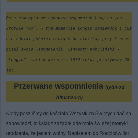
Ostatnim wyrazem rękopisu wspomnień Longina jest
krótkie "Po". W tym momencie Longin zaniemógł i już
nie zdołał później zasiąść do stolika, przy którym
pisał swoje wspomnienia. Wincenty Kobyliński -
"Longin" zmarł w kwietniu 1974 roku, przeżywszy 75
lat.
Przerwane wspomnienia
(tytuł od
Almanzora)
Kiedy poszliśmy do kościoła Wszystkich Świętych dać na
zapowiedzi, to ksiądz zażądał ode mnie świeżej metryki
urodzenia, że jestem wolny. Napisałem do Rodziców list