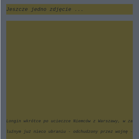
Jeszcze jedno zdjęcie ...
Longin wkrótce po ucieczce Niemców z Warszawy, w za
luźnym już nieco ubraniu - odchudzony przez wojnę -