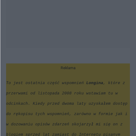
Reklama
To jest ostatnia część wspomnień
Longina
, które z
przerwami
od listopada 2008
roku wstawiam tu w
odcinkach. Kiedy przed dwoma laty uzyskałem dostęp
do rękopisu tych wspomnień, zarówno w formie jak i
w dozowaniu opisów zdarzeń skojarzył mi się on z
blogiem sprzed lat zamiast do Internetu pisanym