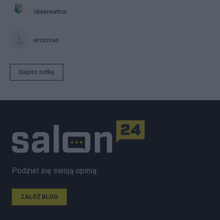
obserwathor
wrocman
Napisz notkę
Podziel się swoją opinią
ZAŁÓŻ BLOG