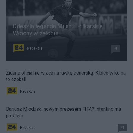
Odeszła legenda Milanu. Piłkarskie
Włochy w żałobie
Redakcja
4
Zidane oficjalnie wraca na ławkę trenerską. Kibice tylko na
to czekali
Redakcja
Dariusz Mioduski nowym prezesem FIFA? Infantino ma
problem
Redakcja
21