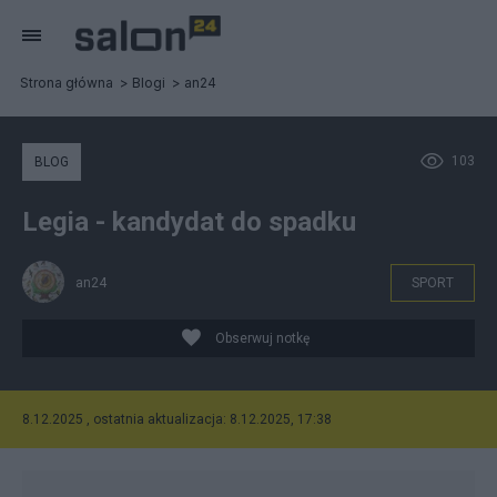
Strona główna
Blogi
an24
103
BLOG
Legia - kandydat do spadku
an24
SPORT
Obserwuj notkę
8.12.2025 , ostatnia aktualizacja: 8.12.2025, 17:38