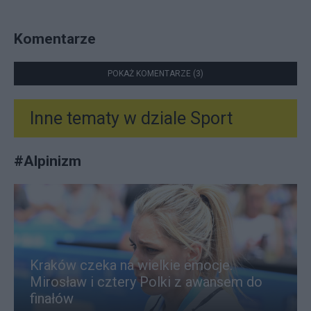
Komentarze
POKAŻ KOMENTARZE (3)
Inne tematy w dziale
Sport
#
Alpinizm
Kraków czeka na wielkie emocje.
Mirosław i cztery Polki z awansem do
finałów