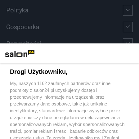
Polityka
Gospodarka
Rozmaitości
Technologie
Drogi Użytkowniku,
Sport
My, naszych 1162 zaufanych partnerów oraz inne
podmioty z salon24.pl uzyskujemy dostęp i
Społeczeństwo
przechowujemy informacje na urządzeniu oraz
przetwarzamy dane osobowe, takie jak unikalne
Kultura
identyfikatory, standardowe informacje wysyłane przez
urządzenie czy dane przeglądania w celu zapewniania
spersonalizowanych reklam, wybór spersonalizowanych
treści, pomiar reklam i treści, badanie odbiorców oraz
ulepszanie usług. Za zgodą Użytkownika my i Zaufani