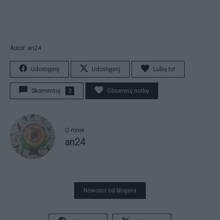
Autor: an24
Udostępnij
Udostępnij
Lubię to!
Skomentuj
3
Obserwuj notkę
O mnie
an24
Nowości od blogera