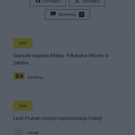
Udostępnij
Udostępnij
Skomentuj
3
Sport
Odeszła legenda Milanu. Piłkarskie Włochy w
żałobie
Redakcja
Sport
Lech Poznań niczym reprezentacja Francji
HareM