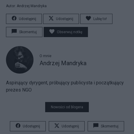
Autor: Andrzej Mandryka
Udostępnij
Udostępnij
Lubię to!
Skomentuj
Obserwuj notkę
O mnie
Andrzej Mandryka
Aspirujący dyrygent, próbujący publicysta i początkujący
prezes NGO
Nowości od blogera
Udostępnij
Udostępnij
Skomentuj