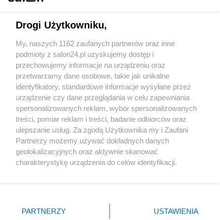
Technologie
Drogi Użytkowniku,
Sport
My, naszych 1162 zaufanych partnerów oraz inne
podmioty z salon24.pl uzyskujemy dostęp i
Społeczeństwo
przechowujemy informacje na urządzeniu oraz
przetwarzamy dane osobowe, takie jak unikalne
Kultura
identyfikatory, standardowe informacje wysyłane przez
urządzenie czy dane przeglądania w celu zapewniania
spersonalizowanych reklam, wybór spersonalizowanych
treści, pomiar reklam i treści, badanie odbiorców oraz
ulepszanie usług. Za zgodą Użytkownika my i Zaufani
X
Facebook
Instagram
Youtube
Partnerzy możemy używać dokładnych danych
geolokalizacyjnych oraz aktywnie skanować
charakterystykę urządzenia do celów identyfikacji.
Web Content Media sp. z o. o. © 2022
Ponieważ cenimy Twoją prywatność, prosimy o zgodę na
korzystanie z tych technologii poprzez kliknięcie
„Akceptuję”. Zgoda jest dobrowolna i zawsze możesz ją
Pomoc
O nas
Praca
Reklama
Kontakt
zmienić/wycofać klikając przycisk ustawień prywatności
PARTNERZY
USTAWIENIA
znajdujący się w lewym dolnym rogu strony
. Niektóre