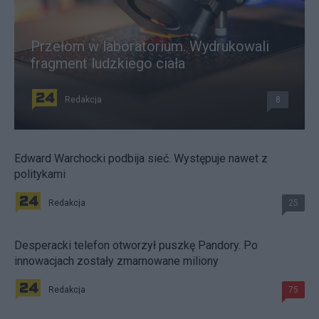
Przełom w laboratorium. Wydrukowali
fragment ludzkiego ciała
Redakcja
8
Edward Warchocki podbija sieć. Występuje nawet z
politykami
Redakcja
25
Desperacki telefon otworzył puszkę Pandory. Po
innowacjach zostały zmarnowane miliony
Redakcja
75