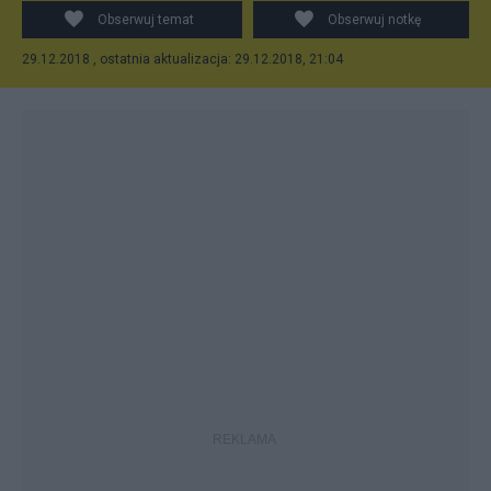
Obserwuj temat
Obserwuj notkę
29.12.2018 , ostatnia aktualizacja: 29.12.2018, 21:04