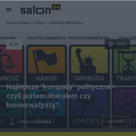
Strona główna
Blogi
Andrzej Mandryka
33826
BLOG
Najlepsze "kompasy" polityczne -
czyli jestem liberałem czy
konserwatystą?
Andrzej Mandryka
INTERNET
Grafika pochodzi ze strony http://8values.5v.pl/