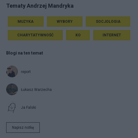
Tematy Andrzej Mandryka
MUZYKA
WYBORY
SOCJOLOGIA
CHARYTATYWNOŚĆ
KO
INTERNET
Blogi na ten temat
report
Łukasz Warzecha
Ja Falski
Napisz notkę