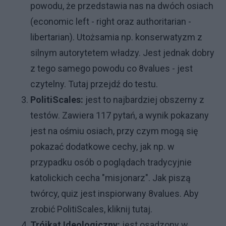
powodu, że przedstawia nas na dwóch osiach
(economic left - right oraz authoritarian -
libertarian). Utożsamia np. konserwatyzm z
silnym autorytetem władzy. Jest jednak dobry
z tego samego powodu co 8values - jest
czytelny.
Tutaj przejdź do testu.
PolitiScales:
jest to najbardziej obszerny z
testów. Zawiera 117 pytań, a wynik pokazany
jest na ośmiu osiach, przy czym mogą się
pokazać dodatkowe cechy, jak np. w
przypadku osób o poglądach tradycyjnie
katolickich cecha "misjonarz". Jak piszą
twórcy, quiz jest inspiorwany 8values.
Aby
zrobić PolitiScales, kliknij tutaj.
Trójkąt Ideologiczny:
jest osadzony w