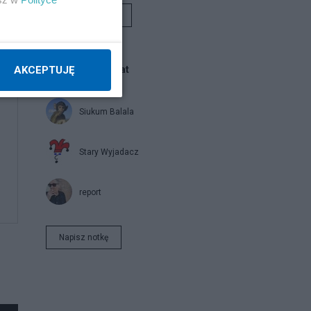
Rafał Woś
Blogi na ten temat
AKCEPTUJĘ
Siukum Balala
Stary Wyjadacz
report
Napisz notkę