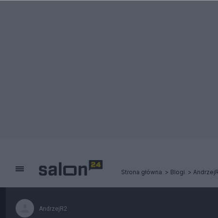
Strona główna
Blogi
Andrzej
AndrzejR2