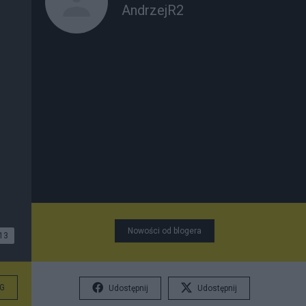
AndrzejR2
Nowości od blogera
13
G
Udostępnij
Udostępnij