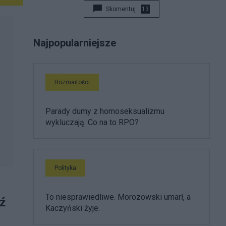
Skomentuj
13
Najpopularniejsze
Rozmaitości
Parady dumy z homoseksualizmu
wykluczają. Co na to RPO?
Polityka
To niesprawiedliwe. Morozowski umarł, a
ź
Kaczyński żyje.