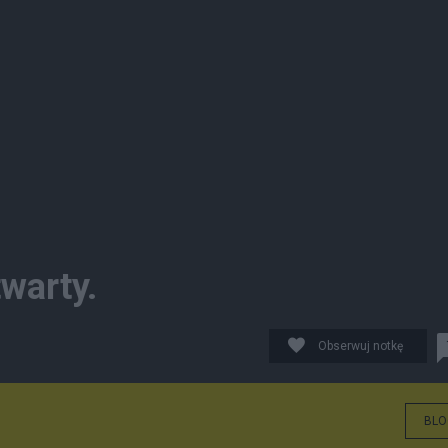
warty.
Obserwuj notkę
BLO