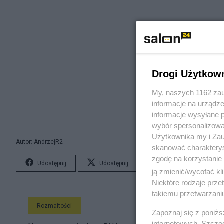
Drogi Użytkow
My, naszych 1162 zau
informacje na urządze
informacje wysyłane 
wybór spersonalizowan
Użytkownika my i Zau
Autor: AndrzejR2
skanować charakterys
zgodę na korzystanie 
Udostępnij
Udostępnij
Lubię to!
S
ją zmienić/wycofać kl
Niektóre rodzaje prz
takiemu przetwarzaniu
Rozmaitości
Zapoznaj się z poniż
internetowych. Szcze