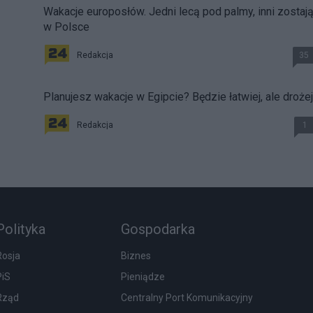
Wakacje europosłów. Jedni lecą pod palmy, inni zostaj
w Polsce
Redakcja
35
Planujesz wakacje w Egipcie? Będzie łatwiej, ale drożej
Redakcja
1
Polityka
Gospodarka
Rosja
Biznes
PiS
Pieniądze
Rząd
Centralny Port Komunikacyjny