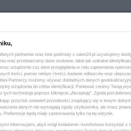
niku,
fanych partnerów oraz inne podmioty z salon24.pl uzyskujemy dost
niu oraz przetwarzamy dane osobowe, takie jak unikalne identyfikat
przez urządzenie czy dane przeglądania w celu zapewniania sperson
ych treści, pomiar reklam i treści, badanie odbiorców oraz ulepszan
fani Partnerzy możemy używać dokładnych danych geolokalizacyjn
tykę urządzenia do celów identyfikacji. Ponieważ cenimy Twoją pry
z tych technologii poprzez kliknięcie „Akceptuję”. Zgoda jest dobro
komentuj
13
Obserwuj notkę
ikając przycisk ustawień prywatności znajdujący się w lewym dolny
etwarzania danych nie wymagają zgody użytkownika, ale masz prawo 
. Preferencje będą miały zastosowania tylko na tej witrynie.
Rozmaitości
szymi informacjami, abyś mógł świadomie i komfortowo korzystać z
gółowe informacje dotyczące przetwarzania Twoich danych znajdzi