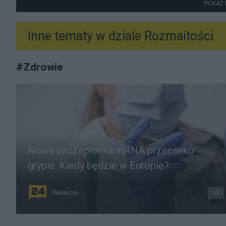
POKAŻ 
Inne tematy w dziale
Rozmaitości
#
Zdrowie
Nowa szczepionka mRNA przeciwko
grypie. Kiedy będzie w Europie?
Redakcja
19