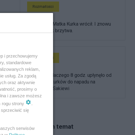
Rozmaitości
Stary dobry Matka Kurka wrócił. I znowu
jest ostry jak brzytwa.
ęp i przechowujemy
Rozmaitości
ory, standardowe
alizowanych reklam,
Wiemy już dlaczego 8 godz. upłynęło od
ie usług. Za zgodą
odkręcenia kurków do napadu na
ych oraz aktywnie
mieszkanie Sakiewi
watność, prosimy o
wolna i zawsze możesz
m rogu strony
.
sprzeciwić się
Piszą na ten temat
 naszych serwisów
esz w
Polityce