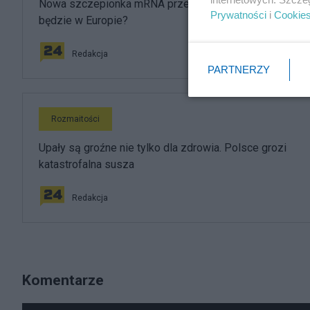
Nowa szczepionka mRNA przeciwko grypie. Kiedy
Prywatności
i
Cookie
będzie w Europie?
Redakcja
PARTNERZY
Rozmaitości
Upały są groźne nie tylko dla zdrowia. Polsce grozi
katastrofalna susza
Redakcja
Komentarze