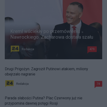
Kreml wściekły po przemówieniu
Nawrockiego. Zacharowa dostała szału
Redakcja
479
Drugi Prigożyn. Zagroził Putinowi atakiem, miliony
obejrzało nagranie
Redakcja
78
Parada słabości Putina? Plac Czerwony już nie
przypomina dawnej potęgi Rosji