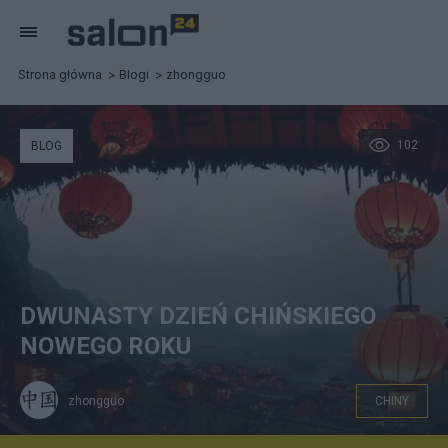
Strona główna
Blogi
zhongguo
102
BLOG
DWUNASTY DZIEŃ CHIŃSKIEGO
NOWEGO ROKU
zhongguo
CHINY