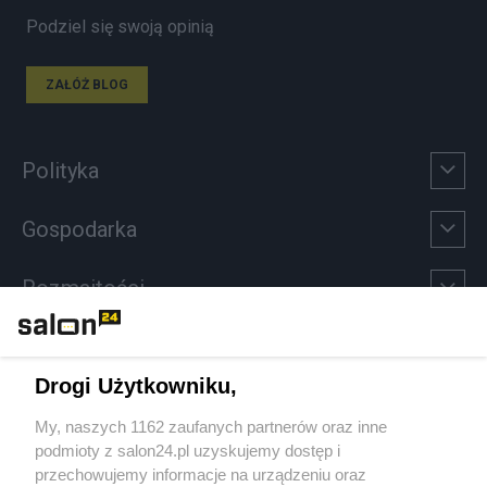
Podziel się swoją opinią
ZAŁÓŻ BLOG
Polityka
Gospodarka
Rozmaitości
Technologie
Drogi Użytkowniku,
Sport
My, naszych 1162 zaufanych partnerów oraz inne
podmioty z salon24.pl uzyskujemy dostęp i
Społeczeństwo
przechowujemy informacje na urządzeniu oraz