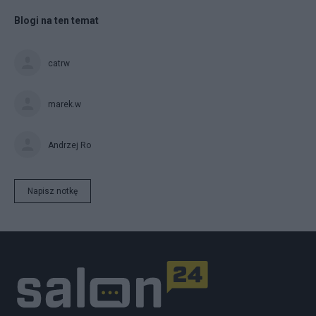
Blogi na ten temat
catrw
marek.w
Andrzej Ro
Napisz notkę