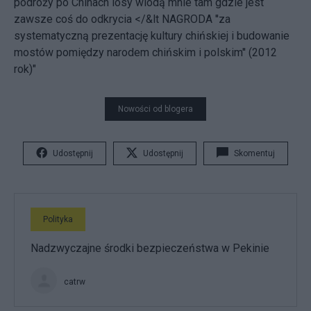
podróży po Chinach losy wiodą mnie tam gdzie jest
zawsze coś do odkrycia
</&lt NAGRODA ''za
systematyczną prezentację kultury chińskiej i budowanie
mostów pomiędzy narodem chińskim i polskim'' (2012
rok)"
Nowości od blogera
Udostępnij
Udostępnij
Skomentuj
Polityka
Nadzwyczajne środki bezpieczeństwa w Pekinie
catrw