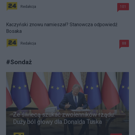
Redakcja
101
Kaczyński znowu namieszał? Stanowcza odpowiedź
Bosaka
Redakcja
88
#
Sondaż
Ze świecą szukać zwolenników rządu.
Duży ból głowy dla Donalda Tuska