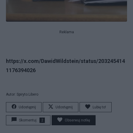
Reklama
https://x.com/DawidWildstein/status/203245414
1176394026
Autor: Spiryto.Libero
Udostępnij
Udostępnij
Lubię to!
Skomentuj
2
Obserwuj notkę