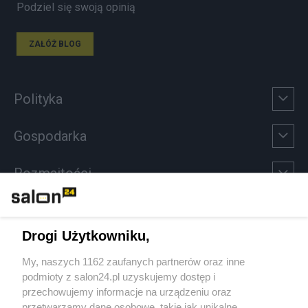
Podziel się swoją opinią
ZAŁÓŻ BLOG
Polityka
Gospodarka
Rozmaitości
Technologie
Drogi Użytkowniku,
Sport
My, naszych 1162 zaufanych partnerów oraz inne
podmioty z salon24.pl uzyskujemy dostęp i
Społeczeństwo
przechowujemy informacje na urządzeniu oraz
przetwarzamy dane osobowe, takie jak unikalne