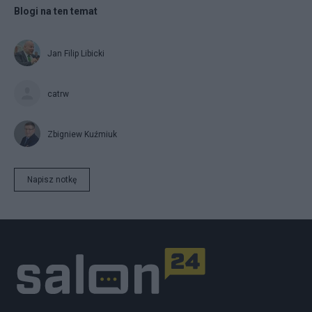
Blogi na ten temat
Jan Filip Libicki
catrw
Zbigniew Kuźmiuk
Napisz notkę