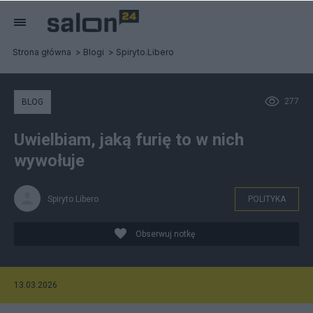
Strona główna
Blogi
Spiryto.Libero
277
BLOG
Uwielbiam, jaką furię to w nich
wywołuje
Spiryto.Libero
POLITYKA
Obserwuj notkę
13.03.2026