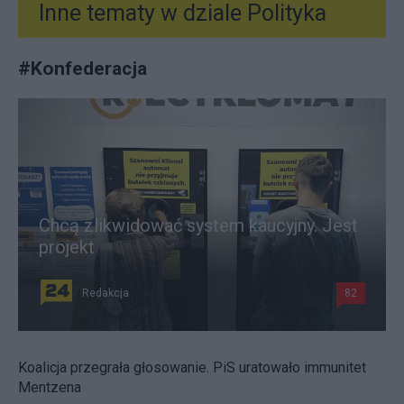
Inne tematy w dziale
Polityka
#
Konfederacja
Chcą zlikwidować system kaucyjny. Jest
projekt
Redakcja
82
Koalicja przegrała głosowanie. PiS uratowało immunitet
Mentzena