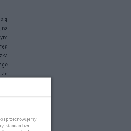
zią
, na
pnym
stęp
szka
ego
 Ze
zko.
em a
ęp i przechowujemy
 to
ory, standardowe