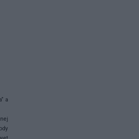
a” a
anej
ody
awet