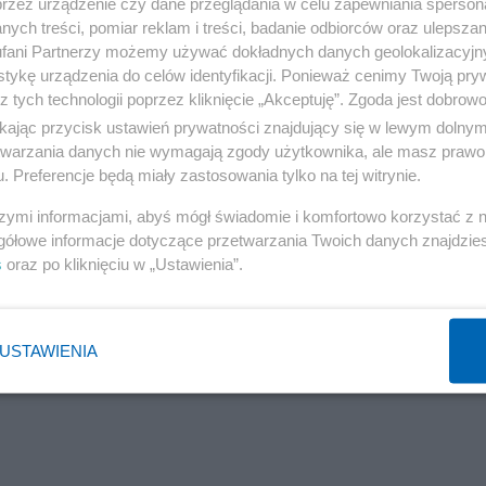
chodów, a 1 – maksymalny dochód danego gospodars
przez urządzenie czy dane przeglądania w celu zapewniania sperson
ych treści, pomiar reklam i treści, badanie odbiorców oraz ulepszan
ę mieściło w każdym z wybranych przedziałów. Pojawia
fani Partnerzy możemy używać dokładnych danych geolokalizacyjn
 o to, by tak dobrać ilość przedziałów, by było ich an
tykę urządzenia do celów identyfikacji. Ponieważ cenimy Twoją pry
z tych technologii poprzez kliknięcie „Akceptuję”. Zgoda jest dobro
 przegapić istotne prawidłowości. Jeśli będzie ich za d
ikając przycisk ustawień prywatności znajdujący się w lewym dolny
emy w szczegółach. Nie ma np sensu tworzenie now
etwarzania danych nie wymagają zgody użytkownika, ale masz prawo 
aja zapewne swoje wypracowane metody. Dla nas met
. Preferencje będą miały zastosowania tylko na tej witrynie.
umieścić obrazek na blogu, muszę ograniczyć się do 
szymi informacjami, abyś mógł świadomie i komfortowo korzystać z
zek w większej rozdzielczości i go przeskalować. Ale 
gółowe informacje dotyczące przetwarzania Twoich danych znajdzi
s
oraz po kliknięciu w „Ustawienia”.
im targiem podzieliłem odcinek pomiędzy zerem a jedy
131071 liczb) mieszczący się w danym przedziale. Zrob
cie może, że wyszła znana wszystkim ze statystyk kr
USTAWIENIA