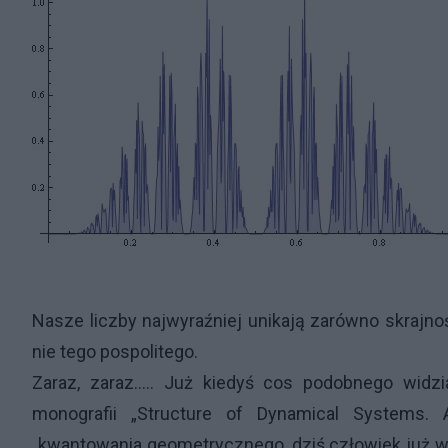
Nasze liczby najwyraźniej unikają zarówno skrajnoś
nie tego pospolitego.
Zaraz, zaraz..... Już kiedyś cos podobnego widzia
monografii „Structure of Dynamical Systems.
„kwantowania geometrycznego, dziś człowiek już w