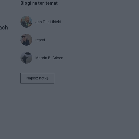
Blogi na ten temat
Jan Filip Libicki
ach
report
Marcin B. Brixen
Napisz notkę