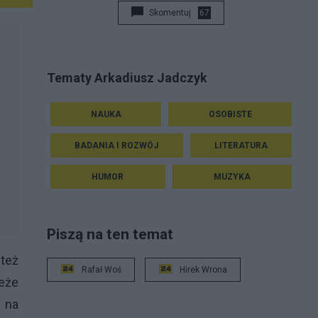
Skomentuj
67
Tematy Arkadiusz Jadczyk
NAUKA
OSOBISTE
BADANIA I ROZWÓJ
LITERATURA
HUMOR
MUZYKA
Piszą na ten temat
 też
Rafał Woś
Hirek Wrona
ieże
 na