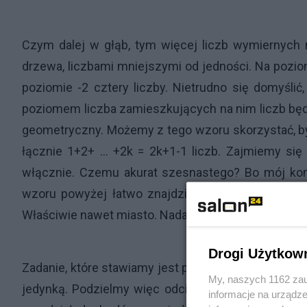
Czym dalej w głąb, tym więcej liczb wymiernych 
drzewa, liczbami mniejszymi od jedności. Na poziom
poziomie -2 cztery liczby. Nietrudno się domyśli
poziomem liczba zamieszkujących na nim liczb będ
geometryczny. Możemy z tego wzoru skorzystać, by
łącznie 1+2+ ... +2k = 2k+1-1 liczb. Zajmiemy s
włącznie. Czemu akurat szesnastego? Bo mój kom
wzoru powyżej łatwo znajdziemy, że nasza populac
Właściwie nawet miasto. Nadaje się do badań staty
Drogi Użytkow
Zadanie, które stawiamy jest proste: mamy do zbad
My, naszych 1162 zau
jedynką. Podzielmy więc odcinek między zerem a 
informacje na urządze