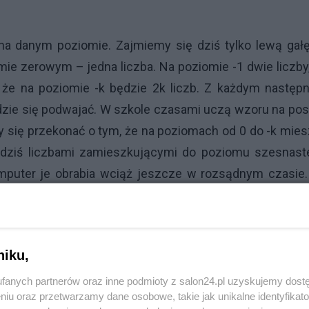
na danym poziomie. Zajmiemy się dziś tylko lewą gałę
ie zerowym – jedna liczba. Na poziomie -1 dwie liczby
ć, że na poziomie -k będzie 2k liczb. Z każdym nastę
zie się podwajać. W szkole czasami uczą wzoru na po
 się przekonać o tym, że na poziomach od 0 do -k mie
ię dziś liczbami zamieszkującymi do poziomu szesnast
puter je obrabia wciąż jeszcze w rozsądnym czasie.
ja liczy sobie 217-1 = 131071 liczb. Niezłe miastec
stycznych.
Reklama
niku,
ania ponad sto tysięcy liczb wymiernych pomiędzy zer
fanych partnerów oraz inne podmioty z salon24.pl uzyskujemy dost
jedynką na N równych przedziałów, powiedzmy, że jest
niu oraz przetwarzamy dane osobowe, takie jak unikalne identyfikat