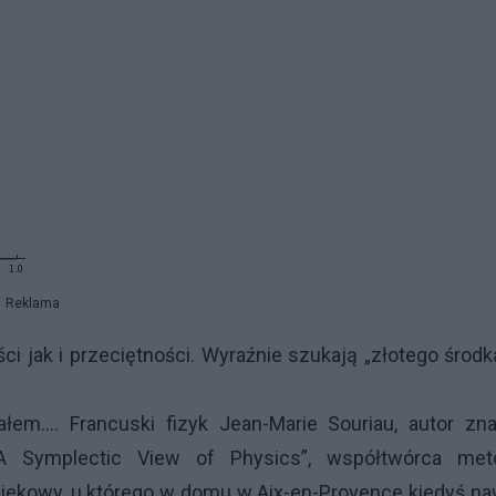
Reklama
ci jak i przeciętności. Wyraźnie szukają „złotego środk
łem.... Francuski fizyk Jean-Marie Souriau, autor zn
 A Symplectic View of Physics”, współtwórca met
iekowy, u którego w domu w Aix-en-Provence kiedyś n