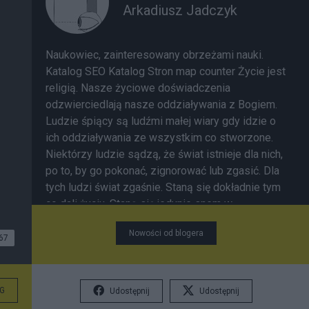
Arkadiusz Jadczyk
Naukowiec
, zainteresowany obrzeżami nauki.
Katalog SEO
Katalog Stron
map counter
Życie jest
religią. Nasze życiowe doświadczenia
odzwierciedlają nasze oddziaływania z Bogiem.
Ludzie śpiący są ludźmi małej wiary gdy idzie o
ich oddziaływania ze wszystkim co stworzone.
Niektórzy ludzie sądzą, że świat istnieje dla nich,
po to, by go pokonać, zignorować lub zgasić. Dla
tych ludzi świat zgaśnie. Staną się dokładnie tym
co dali życiu. Staną się jedynie snem w
"przeszłości". Ci co baczą uważnie na obiektywną
Nowości od blogera
rzeczywistość wokół siebie, staną się
67
rzeczywistością "Przyszłości"
Lista wszystkich
wpisów
G
Udostępnij
Udostępnij