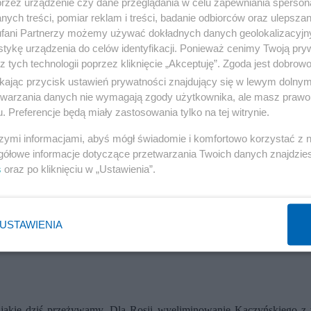
przez urządzenie czy dane przeglądania w celu zapewniania sperson
ych treści, pomiar reklam i treści, badanie odbiorców oraz ulepszan
fani Partnerzy możemy używać dokładnych danych geolokalizacyjn
tykę urządzenia do celów identyfikacji. Ponieważ cenimy Twoją pry
z tych technologii poprzez kliknięcie „Akceptuję”. Zgoda jest dobro
ikając przycisk ustawień prywatności znajdujący się w lewym dolny
etwarzania danych nie wymagają zgody użytkownika, ale masz prawo 
. Preferencje będą miały zastosowania tylko na tej witrynie.
szymi informacjami, abyś mógł świadomie i komfortowo korzystać z
gółowe informacje dotyczące przetwarzania Twoich danych znajdzi
s
oraz po kliknięciu w „Ustawienia”.
USTAWIENIA
jakie dziś przeżywamy. Dla Rosji wyeliminowanie Kaczyńskiego z 