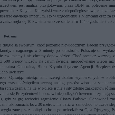
iadectwem jest analiza przygotowana przez BBN na polecenie mini
powrocie z Katynia. Kaczyński wraz z niepodległościową elitą znalazł
obszarze dawnego imperium, i to w uzgodnieniu z Niemcami oraz za z
a zatrzasnęła się 10 kwietnia wraz ze startem Tu-154 o godzinie 7.20 
Reklama
, i drugie są swoistym, choć pozornie niewidocznym śladem przygoto
sekundy, a nagranego w 3 minuty po katastrofie. Pokazuje on wydarz
nie rozumiemy i nie chcemy dopowiedzieć. Choć przecież wszyscy z
już 500 tysięcy widzów na całym świecie, nieporównanie więcej niż 
kuratura Generalna, Biuro Kryminalistyczne Agencji Bezpieczeń
rudno uwierzyć.
ńska. Opisując miesiąc temu szereg działań wymierzonych w Polsk
ego czasu poświęciłem szerszą analizę przedstawioną na seminari
óba sprawdzenia, na ile w Polsce istnieją siły zdolne zaakceptować za
ienia się Prezydentowi i obozowi niepodległościowemu i czy mają sz
as, gdy w grę wchodzi zagrożenie Głowy Państwa. Odpowiedź zn
ent, taki zamach, bo z 30 metrów nie trafić w samochód, to trzeba śl
 wygłaszane przez polityka chcącego uchodzić za Ojca Ojczyzny, Pa