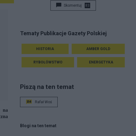
Skomentuj
83
Tematy Publikacje Gazety Polskiej
HISTORIA
AMBER GOLD
RYBOŁÓWSTWO
ENERGETYKA
Piszą na ten temat
Rafał Woś
w na
czna
Blogi na ten temat