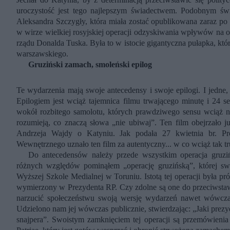
uroczystość jest tego najlepszym świadectwem. Podobnym św
Aleksandra Szczygły, która miała zostać opublikowana zaraz po 
w wirze wielkiej rosyjskiej operacji odzyskiwania wpływów na 
rządu Donalda Tuska. Była to w istocie gigantyczna pułapka, któr
warszawskiego.
Gruziński zamach, smoleński epilog
Te wydarzenia mają swoje antecedensy i swoje epilogi. I jedne
Epilogiem jest wciąż tajemnica filmu trwającego minutę i 24 
wokół rozbitego samolotu, których prawdziwego sensu wciąż 
rozumieją, co znaczą słowa „nie ubiwaj”. Ten film obejrzało 
Andrzeja Wajdy o Katyniu. Jak podała 27 kwietnia br. Pro
Wewnętrznego uznało ten film za autentyczny... w co wciąż tak t
Do antecedensów należy przede wszystkim operacja gruzi
różnych względów pominąłem „operację gruzińską”, której sw
Wyższej Szkole Medialnej w Toruniu. Istotą tej operacji była pr
wymierzony w Prezydenta RP. Czy zdolne są one do przeciwstaw
narzucić społeczeństwu swoją wersję wydarzeń nawet wówcz
Udzielono nam jej wówczas publicznie, stwierdzając: „Jaki prezyd
snajpera”. Swoistym zamknięciem tej operacji są przemówienia