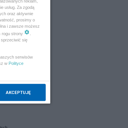
alizowanych reklam,
ie usług. Za zgodą
ych oraz aktywnie
watność, prosimy o
wolna i zawsze możesz
m rogu strony
.
sprzeciwić się
 naszych serwisów
esz w
Polityce
AKCEPTUJĘ
tych