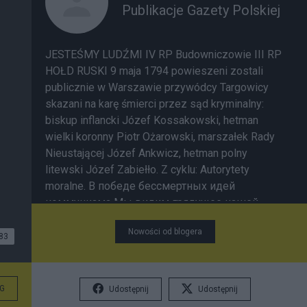
Publikacje Gazety Polskiej
JESTEŚMY LUDŹMI IV RP Budowniczowie III RP
HOŁD RUSKI 9 maja 1794 powieszeni zostali
publicznie w Warszawie przywódcy Targowicy
skazani na karę śmierci przez sąd kryminalny:
biskup inflancki Józef Kossakowski, hetman
wielki koronny Piotr Ożarowski, marszałek Rady
Nieustającej Józef Ankwicz, hetman polny
litewski Józef Zabiełło. Z cyklu: Autorytety
moralne. В победе бессмертных идей
коммунизма Мы видим грядущее нашей
страны. Z cyklu: Cyngle.Сквозь грозы сияло
Nowości od blogera
нам солнце свободы, И Ленин великий нам
83
путь озарил Wkrótce kolejni. Mamy duży zapas.
G
Udostępnij
Udostępnij