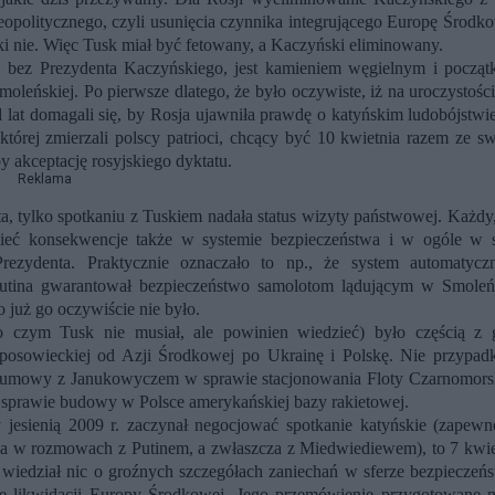
politycznego, czyli usunięcia czynnika integrującego Europę Środko
ki nie. Więc Tusk miał być fetowany, a Kaczyński eliminowany.
 bez Prezydenta Kaczyńskiego, jest kamieniem węgielnym i począt
oleńskiej. Po pierwsze dlatego, że było oczywiste, iż na uroczystości
 lat domagali się, by Rosja ujawniła prawdę o katyńskim ludobójstwi
której zmierzali polscy patrioci, chcący być 10 kwietnia razem ze s
y akceptację rosyjskiego dyktatu.
Reklama
a, tylko spotkaniu z Tuskiem nadała status wizyty państwowej. Każdy,
 mieć konsekwencje także w systemie bezpieczeństwa i w ogóle w s
ezydenta. Praktycznie oznaczało to np., że system automatycz
Putina gwarantował bezpieczeństwo samolotom lądującym w Smoleń
 już go oczywiście nie było.
(o czym Tusk nie musiał, ale powinien wiedzieć) było częścią z 
posowieckiej od Azji Środkowej po Ukrainę i Polskę. Nie przypad
a umowy z Janukowyczem w sprawie stacjonowania Floty Czarnomorsk
w sprawie budowy w Polsce amerykańskiej bazy rakietowej.
 jesienią 2009 r. zaczynał negocjować spotkanie katyńskie (zapewn
a w rozmowach z Putinem, a zwłaszcza z Miedwiediewem), to 7 kwie
wiedział nic o groźnych szczegółach zaniechań w sferze bezpieczeńs
yce likwidacji Europy Środkowej. Jego przemówienie przygotowane n