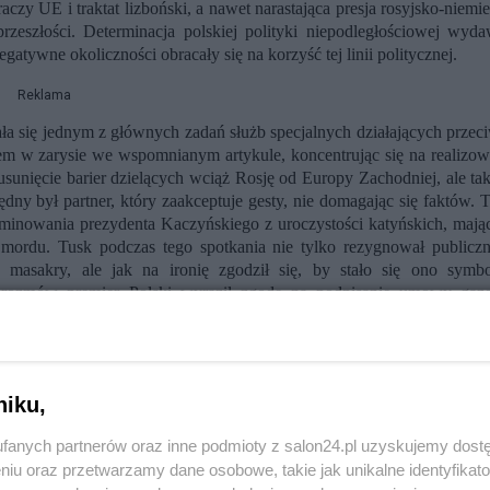
czy UE i traktat lizboński, a nawet narastająca presja rosyjsko-niemi
rzeszłości. Determinacja polskiej polityki niepodległościowej wyda
gatywne okoliczności obracały się na korzyść tej linii politycznej.
Reklama
 stała się jednym z głównych zadań służb specjalnych działających prze
łem w zarysie we wspomnianym artykule, koncentrując się na realizow
usunięcie barier dzielących wciąż Rosję od Europy Zachodniej, ale tak
ny był partner, który zaakceptuje gesty, nie domagając się faktów. T
iminowania prezydenta Kaczyńskiego z uroczystości katyńskich, mają
mordu. Tusk podczas tego spotkania nie tylko rezygnował publiczn
 masakry, ale jak na ironię zgodził się, by stało się ono symb
h rozmów premier Polski wyraził zgodę na podpisanie umowy gaz
acji, gdy właśnie podano do wiadomości publicznej, że Polska dyspo
etnia 2010 r. stały się więc symbolem takiego porozumienia z Rosj
jstwa oraz staje się energetyczną kolonią Rosji. Trudno o dobitnie
 jest alternatywa wobec myśli niepodległościowej.
niku,
fanych partnerów oraz inne podmioty z salon24.pl uzyskujemy dost
niu oraz przetwarzamy dane osobowe, takie jak unikalne identyfikat