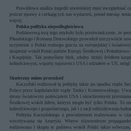
Prawidłowa analiza tragedii smoleńskiej musi uwzględniać cał
jeszcze sprawy z czekających nas wydarzeń, ponad miesiąc temu
więcej.
Polska polityka niepodległościowa
Podstawową tezą tego artykułu było przeświadczenie, że pre
Piłsudskiego i Romana Dmowskiego prowadził rzeczywiście suwe
uczynienie z Polski realnego gracza na europejskiej i świato
skupienie wokół Polski państw Europy Środkowej i Południowo-
i Kaspijskie. Tak pomyślany blok, zdolny dzięki źródłom kaspij
ludnościowym, wsparty sojuszem z USA i udziałem w UE, mógł 
Skuteczny mimo przeszkód
Kaczyński realizował tę politykę także po upadku rządu J
Polsce przez kapitulanckie rządy Tuska i Komorowskiego. Uważ
strony światowym potencjałem USA i nieuchronnymi przemianami
Środkowej wokół lidera, którym mogła być tylko Polska. To szcz
ludnościowego i gospodarczego, jak i z racji oddziaływania kul
Polityka Kaczyńskiego z powodzeniem realizowana w cza
wycofywania się Ameryki. Wbrew różnorodnym propagando
realizowana i skupia te państwa wokół Polski także wówczas