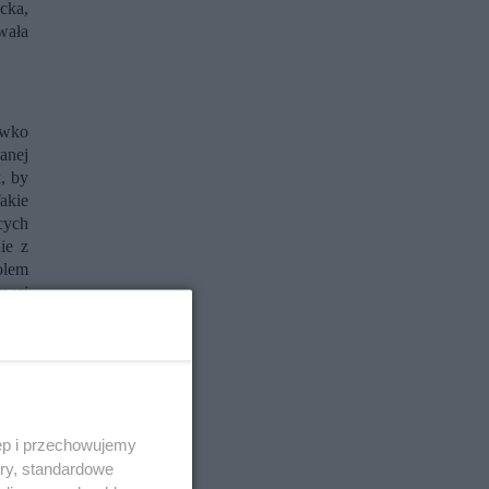
ecka,
wała
ciwko
anej
, by
akie
cych
ie z
olem
owej
nuje
ą, w
jszą
ęp i przechowujemy
ory, standardowe