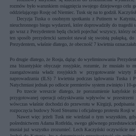
rozmów było warunkiem osiągnięcia swojego dziejowego celu geo
oddzielającego Rosję od Niemiec. Tusk się na to godził. Kaczyńs
Decyzja Tuska o osobnym spotkaniu z Putinem w Katyniu,
nieuchronnego biegu wydarzeń, które doprowadziły do tragedii sm
go wraz z Prezydentem będą chcieli pojechać wszyscy, którzy od
ten sposób prezydencki samolot stawał się swoistą pułapką, do 
Prezydentem, właśnie dlatego, że obecność 7 kwietnia oznaczałab
Po drugie dlatego, że Rosja, dążąc do wyeliminowania Prezydent
zna bizantyjskie obyczaje rosyjskie, rozumie, że musiało to
zaangażowania władz rosyjskich w przygotowanie wizyty Pr
naprowadzania (ILS) 7 kwietnia podczas lądowania Tuska i 
Natychmiast jednak po odlocie premierów system zwinięto i 10-go
Po trzecie wreszcie dlatego, że porozumienie katyńskie 
przygotowanej operacji odzyskiwania wpływów w przestrzeni 
wówczas właśnie dochodzi do przewrotu w Kirgizji, podpisani
rozpoczęcia budowy Nord Streamu i oficjalnego protestu Rosji 
Nawet więc jeżeli Tusk nie wiedział o tym wszystkim, gdy
pośrednictwem Adama Rotfelda, swego głównego przedstawiciel
musiał już wszystko zrozumieć. Lech Kaczyński oczywiście nie 
Jechał do Katynia, by z determinacją przeciwstawić się polit