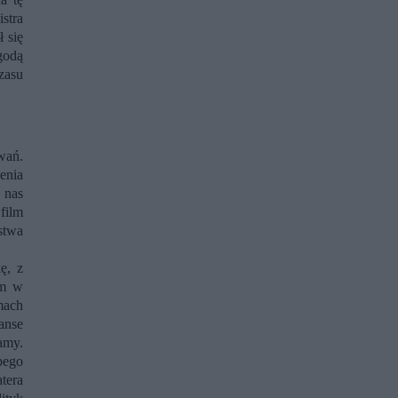
stra
 się
godą
czasu
wań.
enia
 nas
film
stwa
ę, z
um w
mach
anse
amy.
epego
tera