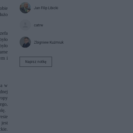
obie
Jan Filip Libicki
dużo
catrw
zefa
było
Zbigniew Kuźmiuk
było
arne
ym i
Napisz notkę
 a w
dnej
ropy
ego,
lę.
esie
jest
kie.