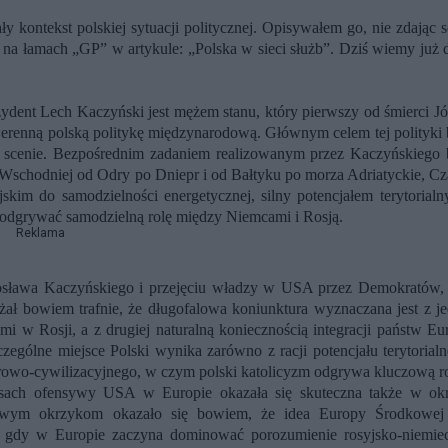
y kontekst polskiej sytuacji politycznej. Opisywałem go, nie zdając s
 na łamach „GP” w artykule: „Polska w sieci służb”. Dziś wiemy już 
zydent Lech Kaczyński jest mężem stanu, który pierwszy od śmierci Jó
renną polską politykę międzynarodową. Głównym celem tej polityki 
wej scenie. Bezpośrednim zadaniem realizowanym przez Kaczyńskiego 
Wschodniej od Odry po Dniepr i od Bałtyku po morza Adriatyckie, Cz
skim do samodzielności energetycznej, silny potencjałem terytorialn
odgrywać samodzielną rolę między Niemcami i Rosją.
Reklama
arosława Kaczyńskiego i przejęciu władzy w USA przez Demokratów,
ał bowiem trafnie, że długofalowa koniunktura wyznaczana jest z je
 w Rosji, a z drugiej naturalną koniecznością integracji państw Eu
ególne miejsce Polski wynika zarówno z racji potencjału terytorialn
turowo-cywilizacyjnego, w czym polski katolicyzm odgrywa kluczową ro
sach ofensywy USA w Europie okazała się skuteczna także w okr
wym okrzykom okazało się bowiem, że idea Europy Środkowej 
, gdy w Europie zaczyna dominować porozumienie rosyjsko-niemiec