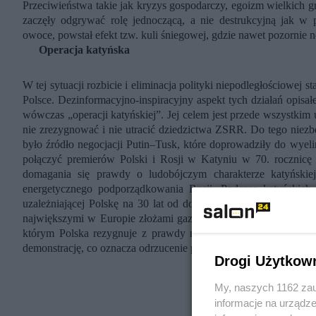
Przeciwieństwa takie jak kryzys gospodarczy, egoizm wielkich gra
zaczęły odgrywać rolę jednoczącą, a nie destrukcyjną jak w p
owoce, powstał efekt tzw. kuli śniegowej, gdzie nawet pozornie ne
Operacja katyńska
W tej sytuacji rozbicie i eliminacja polityki niepodległościowej
Polsce. Dezinformacyjno-inspiracyjny aspekt tych działań opisa
wówczas „operacji katyńskiej”. Jej celem jest przede wszystkim 
nie zrezygnować i nie utracić dziedzictwa ZSRR. Do tego niezbęd
było źródło negocjacji Putin–Tusk, które doprowadziły do wyel
połączyć premierów Polski i Rosji w Katyniu w 70. rocznicę 
domagania się prawdy o ludobójczym charakterze katyńskiej
energetycznego podporządkowania Rosji. Podczas katyńskic
uzależniającej Polskę na 30 lat od dostaw gazu z Rosji w sytu
największymi w Europie złożami gazu. Katyńskie rozmowy 7 kwi
którym Polska rezygnuje z prawdy na temat sowieckiego ludobó
demonstrację, co oznacza odrzucenie polityki Kaczyńskiego i jaka
Drogi Użytkow
My, naszych 1162 zau
informacje na urządze