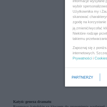
informacje wysyłane 
wybór spersonalizowan
Użytkownika my i Zau
skanować charakterys
zgodę na korzystanie 
ją zmienić/wycofać kl
Niektóre rodzaje prz
takiemu przetwarzaniu
Zapoznaj się z poniż
internetowych. Szcze
Prywatności
i
Cookie
PARTNERZY
Katyń: geneza dramatu
Rozmowy katyńskie są kluczem do zrozumienia wydarzeń, 