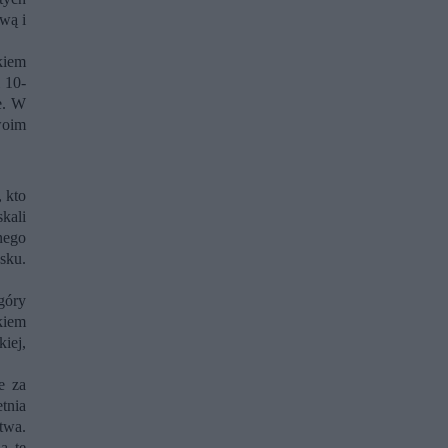
wą i
kiem
 10-
e. W
woim
 kto
kali
nego
sku.
góry
kiem
iej,
e za
tnia
twa.
a tę