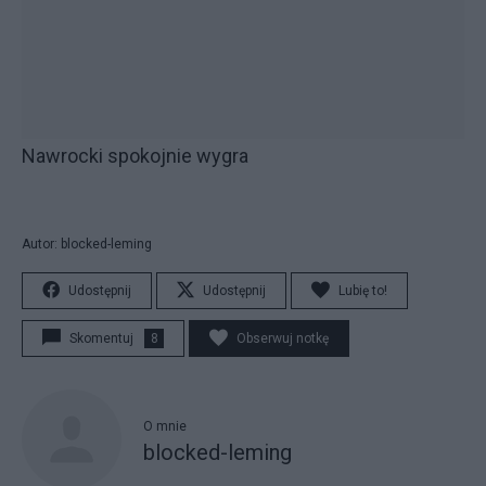
Nawrocki spokojnie wygra
Autor: blocked-leming
Udostępnij
Udostępnij
Lubię to!
Skomentuj
8
Obserwuj notkę
O mnie
blocked-leming