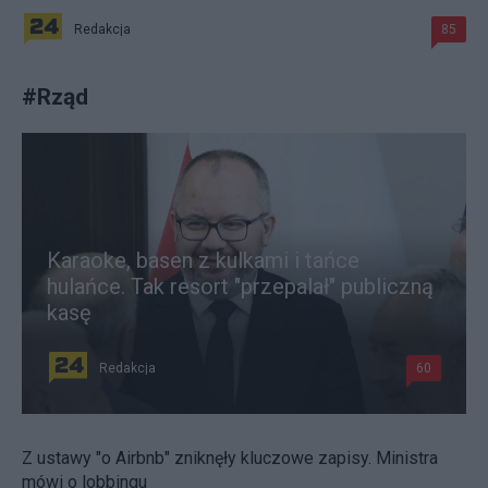
Redakcja
85
#
Rząd
Karaoke, basen z kulkami i tańce
hulańce. Tak resort "przepalał" publiczną
kasę
Redakcja
60
Z ustawy "o Airbnb" zniknęły kluczowe zapisy. Ministra
mówi o lobbingu