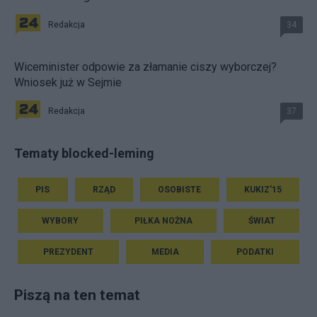
Redakcja
34
Wiceminister odpowie za złamanie ciszy wyborczej?
Wniosek już w Sejmie
Redakcja
37
Tematy blocked-leming
PIS
RZĄD
OSOBISTE
KUKIZ'15
WYBORY
PIŁKA NOŻNA
ŚWIAT
PREZYDENT
MEDIA
PODATKI
Piszą na ten temat