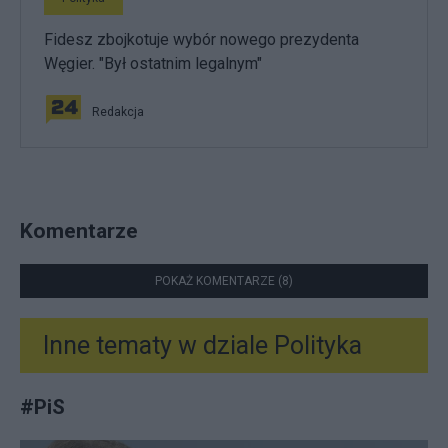
Fidesz zbojkotuje wybór nowego prezydenta
Węgier. "Był ostatnim legalnym"
Redakcja
Komentarze
POKAŻ KOMENTARZE (8)
Inne tematy w dziale
Polityka
#
PiS