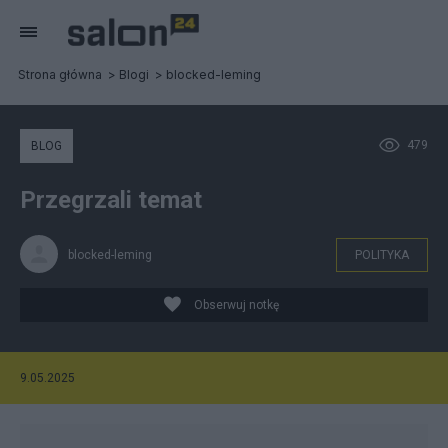
Strona główna
Blogi
blocked-leming
479
BLOG
Przegrzali temat
blocked-leming
POLITYKA
Obserwuj notkę
9.05.2025