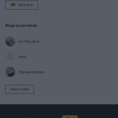
Rafał Woś
Blogi na ten temat
Jan Filip Libicki
catrw
Zbigniew Kuźmiuk
Napisz notkę