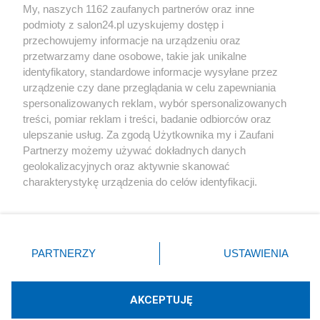
My, naszych 1162 zaufanych partnerów oraz inne
podmioty z salon24.pl uzyskujemy dostęp i
Społeczeństwo
przechowujemy informacje na urządzeniu oraz
przetwarzamy dane osobowe, takie jak unikalne
Kultura
identyfikatory, standardowe informacje wysyłane przez
urządzenie czy dane przeglądania w celu zapewniania
spersonalizowanych reklam, wybór spersonalizowanych
treści, pomiar reklam i treści, badanie odbiorców oraz
ulepszanie usług. Za zgodą Użytkownika my i Zaufani
X
Facebook
Instagram
Youtube
Partnerzy możemy używać dokładnych danych
geolokalizacyjnych oraz aktywnie skanować
charakterystykę urządzenia do celów identyfikacji.
Web Content Media sp. z o. o. © 2022
Ponieważ cenimy Twoją prywatność, prosimy o zgodę na
korzystanie z tych technologii poprzez kliknięcie
„Akceptuję”. Zgoda jest dobrowolna i zawsze możesz ją
Pomoc
O nas
Praca
Reklama
Kontakt
zmienić/wycofać klikając przycisk ustawień prywatności
PARTNERZY
USTAWIENIA
znajdujący się w lewym dolnym rogu strony
. Niektóre
rodzaje przetwarzania danych nie wymagają zgody
użytkownika, ale masz prawo sprzeciwić się takiemu
AKCEPTUJĘ
przetwarzaniu. Preferencje będą miały zastosowania tylko