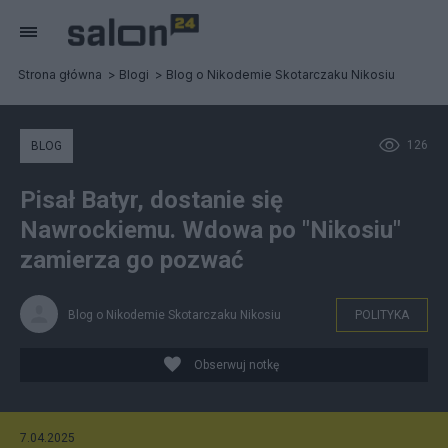
Strona główna
Blogi
Blog o Nikodemie Skotarczaku Nikosiu
126
BLOG
Pisał Batyr, dostanie się
Nawrockiemu. Wdowa po "Nikosiu"
zamierza go pozwać
Blog o Nikodemie Skotarczaku Nikosiu
POLITYKA
Obserwuj notkę
7.04.2025