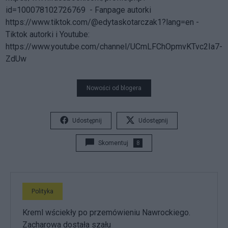
id=100078102726769 - Fanpage autorki
https://www.tiktok.com/@edytaskotarczak1?lang=en -
Tiktok autorki i Youtube:
https://www.youtube.com/channel/UCmLFChOpmvKTvc2Ia7-
ZdUw
Nowości od blogera
Udostępnij
Udostępnij
Skomentuj
8
Polityka
Kreml wściekły po przemówieniu Nawrockiego.
Zacharowa dostała szału