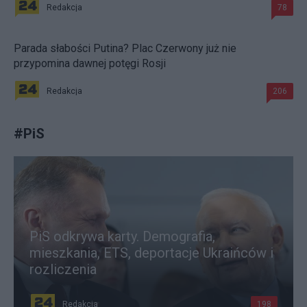
Redakcja
78
Parada słabości Putina? Plac Czerwony już nie
przypomina dawnej potęgi Rosji
Redakcja
206
#
PiS
PiS odkrywa karty. Demografia,
mieszkania, ETS, deportacje Ukraińców i
rozliczenia
Redakcja
198