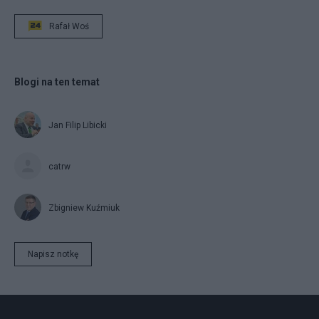
Rafał Woś
Blogi na ten temat
Jan Filip Libicki
catrw
Zbigniew Kuźmiuk
Napisz notkę