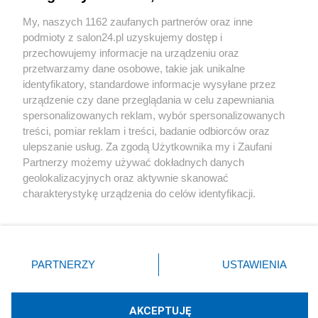
Sport
My, naszych 1162 zaufanych partnerów oraz inne
podmioty z salon24.pl uzyskujemy dostęp i
Społeczeństwo
przechowujemy informacje na urządzeniu oraz
przetwarzamy dane osobowe, takie jak unikalne
Kultura
identyfikatory, standardowe informacje wysyłane przez
urządzenie czy dane przeglądania w celu zapewniania
spersonalizowanych reklam, wybór spersonalizowanych
treści, pomiar reklam i treści, badanie odbiorców oraz
ulepszanie usług. Za zgodą Użytkownika my i Zaufani
X
Facebook
Instagram
Youtube
Partnerzy możemy używać dokładnych danych
geolokalizacyjnych oraz aktywnie skanować
charakterystykę urządzenia do celów identyfikacji.
Web Content Media sp. z o. o. © 2022
Ponieważ cenimy Twoją prywatność, prosimy o zgodę na
korzystanie z tych technologii poprzez kliknięcie
„Akceptuję”. Zgoda jest dobrowolna i zawsze możesz ją
Pomoc
O nas
Praca
Reklama
Kontakt
zmienić/wycofać klikając przycisk ustawień prywatności
PARTNERZY
USTAWIENIA
znajdujący się w lewym dolnym rogu strony
. Niektóre
rodzaje przetwarzania danych nie wymagają zgody
użytkownika, ale masz prawo sprzeciwić się takiemu
AKCEPTUJĘ