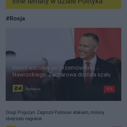
Inne tematy w dziale
Polityka
#
Rosja
Kreml wściekły po przemówieniu
Nawrockiego. Zacharowa dostała szału
Redakcja
379
Drugi Prigożyn. Zagroził Putinowi atakiem, miliony
obejrzało nagranie