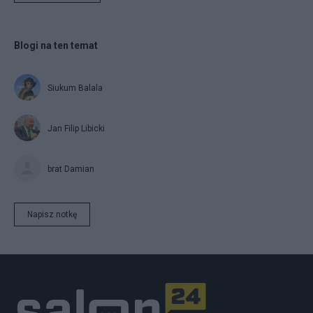
Blogi na ten temat
Siukum Balala
Jan Filip Libicki
brat Damian
Napisz notkę