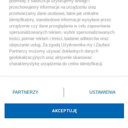
podmioty z salon24.pl uzyskujemy dostęp i
Społeczeństwo
przechowujemy informacje na urządzeniu oraz
przetwarzamy dane osobowe, takie jak unikalne
Kultura
identyfikatory, standardowe informacje wysyłane przez
urządzenie czy dane przeglądania w celu zapewniania
spersonalizowanych reklam, wybór spersonalizowanych
treści, pomiar reklam i treści, badanie odbiorców oraz
ulepszanie usług. Za zgodą Użytkownika my i Zaufani
X
Facebook
Instagram
Youtube
Partnerzy możemy używać dokładnych danych
geolokalizacyjnych oraz aktywnie skanować
charakterystykę urządzenia do celów identyfikacji.
Web Content Media sp. z o. o. © 2022
Ponieważ cenimy Twoją prywatność, prosimy o zgodę na
korzystanie z tych technologii poprzez kliknięcie
„Akceptuję”. Zgoda jest dobrowolna i zawsze możesz ją
Pomoc
O nas
Praca
Reklama
Kontakt
zmienić/wycofać klikając przycisk ustawień prywatności
PARTNERZY
USTAWIENIA
znajdujący się w lewym dolnym rogu strony
. Niektóre
rodzaje przetwarzania danych nie wymagają zgody
użytkownika, ale masz prawo sprzeciwić się takiemu
AKCEPTUJĘ
przetwarzaniu. Preferencje będą miały zastosowania tylko
Technologię dostarcza:
W3media.pl
na tej witrynie.