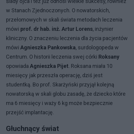
ślady ojca i też już odnosi wielkie sukcesy, również
w Stanach Zjednoczonych. O nowatorskich,
przełomowych w skali świata metodach leczenia
mówi
prof. dr hab. inż. Artur Lorens
, inżynier
kliniczny. O znaczeniu leczenia dla życia pacjentów
mówi
Agnieszka Pankowska
, surdologopeda w
Centrum. O historii leczenia swej córki
Roksany
opowiada
Agnieszka Pijet
. Roksana miała 10
miesięcy jak przeszła operację, dziś jest
studentką. Bo prof. Skarżyński przyjął kolejną
nowatorską w skali globu zasadę, że dziecko które
ma 6 miesięcy i waży 6 kg może bezpiecznie
przejść implantację.
Głuchnący świat