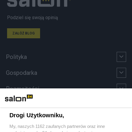
Podziel się swoją opinią
ZAŁÓŻ BLOG
Polityka
Gospodarka
Rozmaitości
Technologie
Drogi Użytkowniku,
Sport
My, naszych 1162 zaufanych partnerów oraz inne