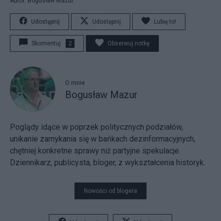
Autor: Bogusław Mazur
Udostępnij
Udostępnij
Lubię to!
Skomentuj
2
Obserwuj notkę
O mnie
Bogusław Mazur
Poglądy idące w poprzek politycznych podziałów,
unikanie zamykania się w bańkach dezinformacyjnych,
chętniej konkretne sprawy niż partyjne spekulacje.
Dziennikarz, publicysta, bloger, z wykształcenia historyk.
Nowości od blogera