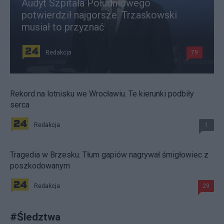
Audyt Szpitala Południowego
potwierdził najgorsze. Trzaskowski
musiał to przyznać
Redakcja
79
Rekord na lotnisku we Wrocławiu. Te kierunki podbiły
serca
Redakcja
1
Tragedia w Brzesku. Tłum gapiów nagrywał śmigłowiec z
poszkodowanym
Redakcja
29
#
Śledztwa