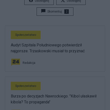
Udostępnij
Udostępnij
Skomentuj
2
Społeczeństwo
Audyt Szpitala Południowego potwierdził
najgorsze. Trzaskowski musiał to przyznać
Redakcja
Społeczeństwo
Burza po decyzjach Nawrockiego. "Kibol ułaskawił
kibola? To propaganda"