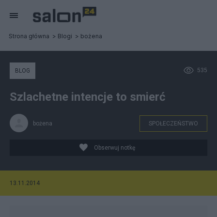
Strona główna
Blogi
bożena
535
BLOG
Szlachetne intencje to smierć
bożena
SPOŁECZEŃSTWO
Obserwuj notkę
13.11.2014