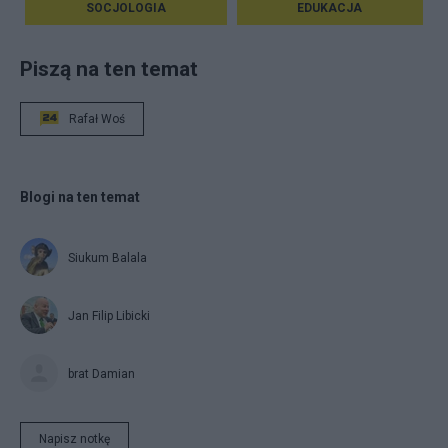
SOCJOLOGIA
EDUKACJA
Piszą na ten temat
Rafał Woś
Blogi na ten temat
Siukum Balala
Jan Filip Libicki
brat Damian
Napisz notkę