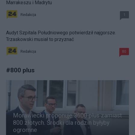
Marrakeszu i Madrytu
Redakcja
1
Audyt Szpitala Południowego potwierdził najgorsze.
Trzaskowski musiał to przyznać
Redakcja
80
#
800 plus
Morawiecki proponuje 3600 plus zamiast
800 złotych. Środki dla rodzin byłyby
ogromne