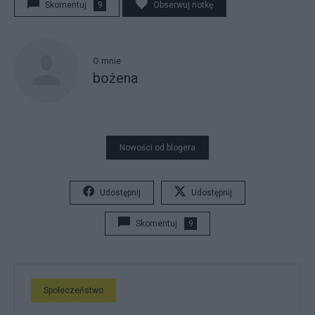
Skomentuj
9
Obserwuj notkę
O mnie
bożena
Nowości od blogera
Udostępnij
Udostępnij
Skomentuj
9
Społeczeństwo