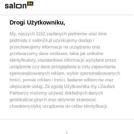
Technologie
Drogi Użytkowniku,
Sport
My, naszych 1162 zaufanych partnerów oraz inne
podmioty z salon24.pl uzyskujemy dostęp i
Społeczeństwo
przechowujemy informacje na urządzeniu oraz
przetwarzamy dane osobowe, takie jak unikalne
Kultura
identyfikatory, standardowe informacje wysyłane przez
urządzenie czy dane przeglądania w celu zapewniania
spersonalizowanych reklam, wybór spersonalizowanych
treści, pomiar reklam i treści, badanie odbiorców oraz
ulepszanie usług. Za zgodą Użytkownika my i Zaufani
X
Facebook
Instagram
Youtube
Partnerzy możemy używać dokładnych danych
geolokalizacyjnych oraz aktywnie skanować
charakterystykę urządzenia do celów identyfikacji.
Web Content Media sp. z o. o. © 2022
Ponieważ cenimy Twoją prywatność, prosimy o zgodę na
korzystanie z tych technologii poprzez kliknięcie
„Akceptuję”. Zgoda jest dobrowolna i zawsze możesz ją
Pomoc
O nas
Praca
Reklama
Kontakt
zmienić/wycofać klikając przycisk ustawień prywatności