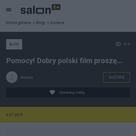
Strona główna
Blogi
bożena
614
BLOG
Pomocy! Dobry polski film proszę...
bożena
KULTURA
Obserwuj notkę
6.07.2015