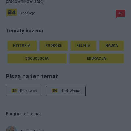
pracowników stacji
Redakcja
40
Tematy bożena
HISTORIA
PODRÓŻE
RELIGIA
NAUKA
SOCJOLOGIA
EDUKACJA
Piszą na ten temat
Rafał Woś
Hirek Wrona
Blogi na ten temat