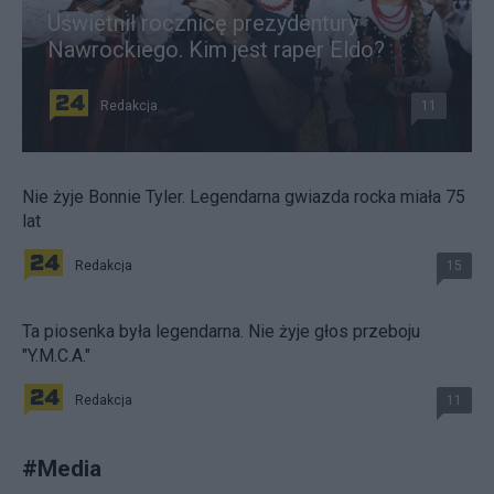
Uświetnił rocznicę prezydentury
Nawrockiego. Kim jest raper Eldo?
Redakcja
11
Nie żyje Bonnie Tyler. Legendarna gwiazda rocka miała 75
lat
Redakcja
15
Ta piosenka była legendarna. Nie żyje głos przeboju
"Y.M.C.A."
Redakcja
11
#
Media