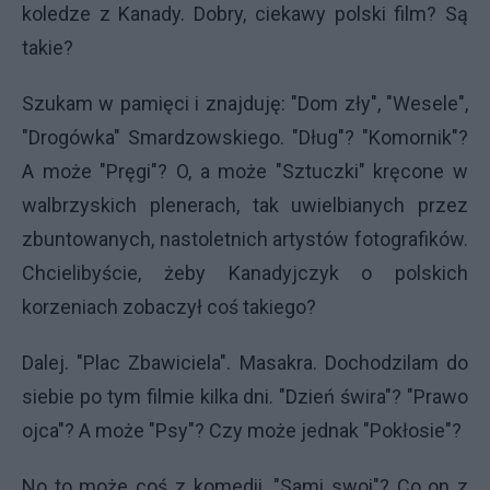
koledze z Kanady. Dobry, ciekawy polski film? Są
takie?
Szukam w pamięci i znajduję: "Dom zły", "Wesele",
"Drogówka" Smardzowskiego. "Dług"? "Komornik"?
A może "Pręgi"? O, a może "Sztuczki" kręcone w
walbrzyskich plenerach, tak uwielbianych przez
zbuntowanych, nastoletnich artystów fotografików.
Chcielibyście, żeby Kanadyjczyk o polskich
korzeniach zobaczył coś takiego?
Dalej. "Plac Zbawiciela". Masakra. Dochodzilam do
siebie po tym filmie kilka dni. "Dzień świra"? "Prawo
ojca"? A może "Psy"? Czy może jednak "Pokłosie"?
No to może coś z komedii. "Sami swoi"? Co on z