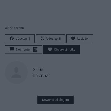
Autor: bożena
Udostępnij
Udostępnij
Lubię to!
Skomentuj
45
Obserwuj notkę
O mnie
bożena
Nowości od blogera