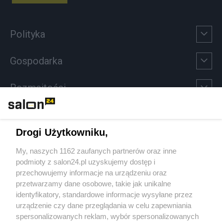
Polityka
Gospodarka
Rozmaitości
Technologie
Drogi Użytkowniku,
Sport
My, naszych 1162 zaufanych partnerów oraz inne
podmioty z salon24.pl uzyskujemy dostęp i
Społeczeństwo
przechowujemy informacje na urządzeniu oraz
przetwarzamy dane osobowe, takie jak unikalne
Kultura
identyfikatory, standardowe informacje wysyłane przez
urządzenie czy dane przeglądania w celu zapewniania
spersonalizowanych reklam, wybór spersonalizowanych