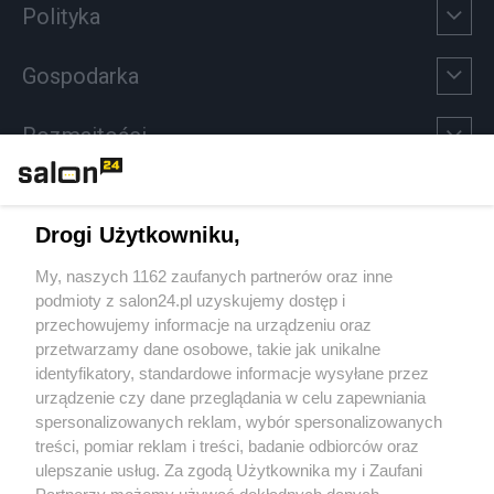
Polityka
Gospodarka
Rozmaitości
Technologie
Drogi Użytkowniku,
Sport
My, naszych 1162 zaufanych partnerów oraz inne
podmioty z salon24.pl uzyskujemy dostęp i
Społeczeństwo
przechowujemy informacje na urządzeniu oraz
przetwarzamy dane osobowe, takie jak unikalne
Kultura
identyfikatory, standardowe informacje wysyłane przez
urządzenie czy dane przeglądania w celu zapewniania
spersonalizowanych reklam, wybór spersonalizowanych
treści, pomiar reklam i treści, badanie odbiorców oraz
ulepszanie usług. Za zgodą Użytkownika my i Zaufani
X
Facebook
Instagram
Youtube