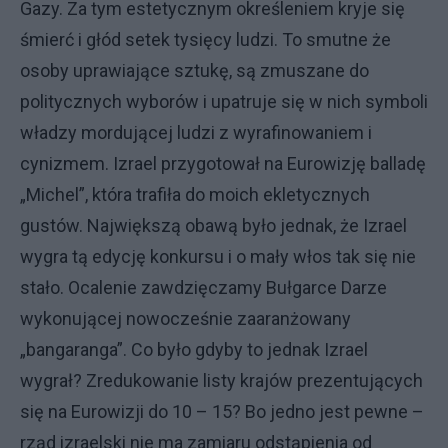
Gazy. Za tym estetycznym określeniem kryje się
śmierć i głód setek tysięcy ludzi. To smutne że
osoby uprawiające sztukę, są zmuszane do
politycznych wyborów i upatruje się w nich symboli
władzy mordującej ludzi z wyrafinowaniem i
cynizmem. Izrael przygotował na Eurowizję balladę
„Michel”, która trafiła do moich ekletycznych
gustów. Największą obawą było jednak, że Izrael
wygra tą edycję konkursu i o mały włos tak się nie
stało. Ocalenie zawdzięczamy Bułgarce Darze
wykonującej nowocześnie zaaranżowany
„bangaranga”. Co było gdyby to jednak Izrael
wygrał? Zredukowanie listy krajów prezentujących
się na Eurowizji do 10 – 15? Bo jedno jest pewne –
rząd izraelski nie ma zamiaru odstąpienia od