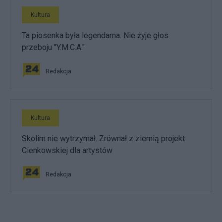
Kultura
Ta piosenka była legendarna. Nie żyje głos
przeboju "Y.M.C.A."
Redakcja
Kultura
Skolim nie wytrzymał. Zrównał z ziemią projekt
Cienkowskiej dla artystów
Redakcja