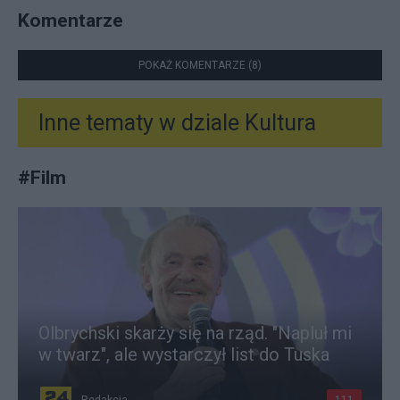
Komentarze
POKAŻ KOMENTARZE (8)
Inne tematy w dziale
Kultura
#
Film
Olbrychski skarży się na rząd. "Napluł mi
w twarz", ale wystarczył list do Tuska