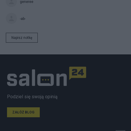
generee
-ab-
Napisz notkę
Podziel się swoją opinią
ZAŁÓŻ BLOG