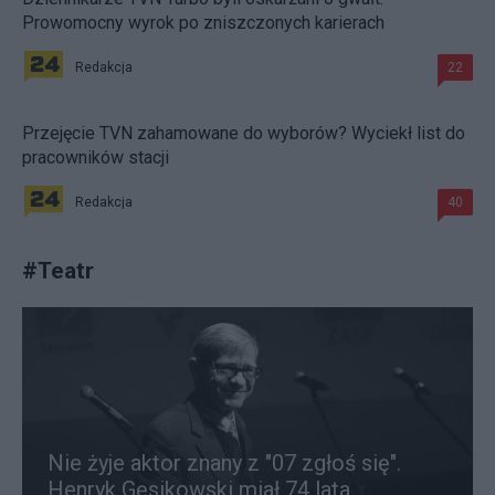
Prowomocny wyrok po zniszczonych karierach
Redakcja
22
Przejęcie TVN zahamowane do wyborów? Wyciekł list do
pracowników stacji
Redakcja
40
#
Teatr
Nie żyje aktor znany z "07 zgłoś się".
Henryk Gęsikowski miał 74 lata