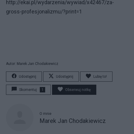
http://ekai.pl/wydarzenia/wywiad/x42467/za-
gross-profesjonalizmu/?print=1
Autor: Marek Jan Chodakiewicz
Udostępnij
Udostępnij
Lubię to!
Skomentuj
1
Obserwuj notkę
O mnie
Marek Jan Chodakiewicz