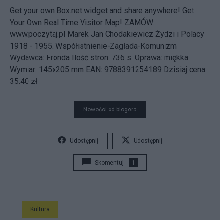
Get your own Box.net widget and share anywhere!
Get
Your Own Real Time Visitor Map!
ZAMÓW:
www.poczytaj.pl Marek Jan Chodakiewicz Żydzi i Polacy
1918 - 1955. Współistnienie-Zagłada-Komunizm
Wydawca: Fronda Ilość stron: 736 s. Oprawa: miękka
Wymiar: 145x205 mm EAN: 9788391254189 Dzisiaj cena:
35.40 zł
Nowości od blogera
Udostępnij
Udostępnij
Skomentuj
1
Kultura