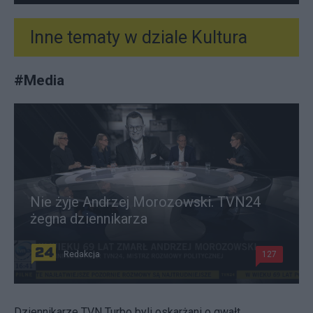
Inne tematy w dziale
Kultura
#
Media
Nie żyje Andrzej Morozowski. TVN24
żegna dziennikarza
Redakcja
127
Dziennikarze TVN Turbo byli oskarżani o gwałt.