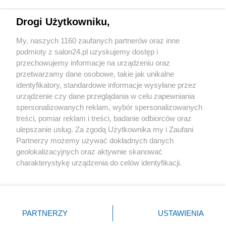
Technologie
Drogi Użytkowniku,
Sport
My, naszych 1160 zaufanych partnerów oraz inne
podmioty z salon24.pl uzyskujemy dostęp i
Społeczeństwo
przechowujemy informacje na urządzeniu oraz
przetwarzamy dane osobowe, takie jak unikalne
Kultura
identyfikatory, standardowe informacje wysyłane przez
urządzenie czy dane przeglądania w celu zapewniania
spersonalizowanych reklam, wybór spersonalizowanych
treści, pomiar reklam i treści, badanie odbiorców oraz
ulepszanie usług. Za zgodą Użytkownika my i Zaufani
X
Facebook
Instagram
Youtube
Partnerzy możemy używać dokładnych danych
geolokalizacyjnych oraz aktywnie skanować
charakterystykę urządzenia do celów identyfikacji.
Web Content Media sp. z o. o. © 2022
Ponieważ cenimy Twoją prywatność, prosimy o zgodę na
korzystanie z tych technologii poprzez kliknięcie
„Akceptuję”. Zgoda jest dobrowolna i zawsze możesz ją
Pomoc
O nas
Praca
Reklama
Kontakt
zmienić/wycofać klikając przycisk ustawień prywatności
PARTNERZY
USTAWIENIA
znajdujący się w lewym dolnym rogu strony
. Niektóre