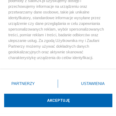
podmioty z salon24.pl uzyskujemy dostęp i
przechowujemy informacje na urządzeniu oraz
O mnie
mikesh
przetwarzamy dane osobowe, takie jak unikalne
identyfikatory, standardowe informacje wysyłane przez
urządzenie czy dane przeglądania w celu zapewniania
wielokrotnie wdeptywany w ziemię trzymam pion. Tylko
spersonalizowanych reklam, wybór spersonalizowanych
treści, pomiar reklam i treści, badanie odbiorców oraz
prawda jest ciekawa.
ulepszanie usług. Za zgodą Użytkownika my i Zaufani
Partnerzy możemy używać dokładnych danych
Nowości od blogera
geolokalizacyjnych oraz aktywnie skanować
charakterystykę urządzenia do celów identyfikacji.
Ponieważ cenimy Twoją prywatność, prosimy o zgodę na
Udostępnij
Udostępnij
korzystanie z tych technologii poprzez kliknięcie
„Akceptuję”. Zgoda jest dobrowolna i zawsze możesz ją
Skomentuj
8
zmienić/wycofać klikając przycisk ustawień prywatności
PARTNERZY
USTAWIENIA
znajdujący się w lewym dolnym rogu strony
. Niektóre
rodzaje przetwarzania danych nie wymagają zgody
użytkownika, ale masz prawo sprzeciwić się takiemu
AKCEPTUJĘ
Społeczeństwo
przetwarzaniu. Preferencje będą miały zastosowania tylko
na tej witrynie.
Mobbing w pracy pod lupą. Rośnie liczba zgłoszeń