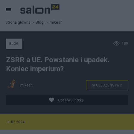
Strona główna
Blogi
mikesh
189
BLOG
ZSRR a UE. Powstanie i upadek.
Koniec imperium?
mikesh
SPOŁECZEŃSTWO
Obserwuj notkę
11.02.2024