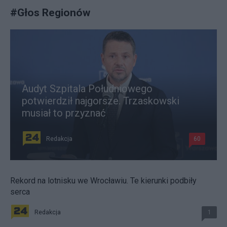
#
Głos Regionów
Audyt Szpitala Południowego
potwierdził najgorsze. Trzaskowski
musiał to przyznać
Redakcja
60
Rekord na lotnisku we Wrocławiu. Te kierunki podbiły
serca
Redakcja
1