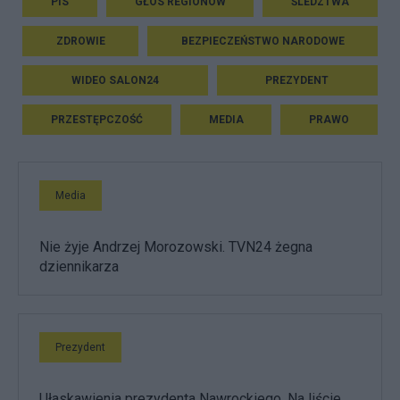
PIS
GŁOS REGIONÓW
ŚLEDZTWA
ZDROWIE
BEZPIECZEŃSTWO NARODOWE
WIDEO SALON24
PREZYDENT
PRZESTĘPCZOŚĆ
MEDIA
PRAWO
Media
Nie żyje Andrzej Morozowski. TVN24 żegna
dziennikarza
Prezydent
Ułaskawienia prezydenta Nawrockiego. Na liście