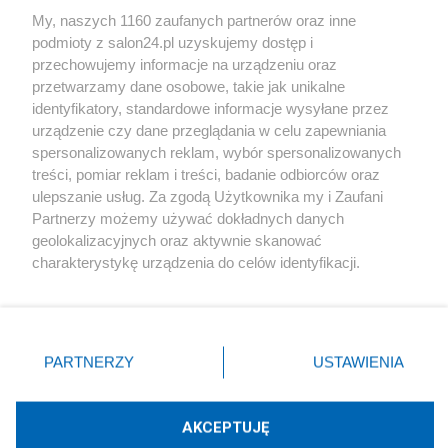
Sport
My, naszych 1160 zaufanych partnerów oraz inne
podmioty z salon24.pl uzyskujemy dostęp i
Społeczeństwo
przechowujemy informacje na urządzeniu oraz
przetwarzamy dane osobowe, takie jak unikalne
Kultura
identyfikatory, standardowe informacje wysyłane przez
urządzenie czy dane przeglądania w celu zapewniania
spersonalizowanych reklam, wybór spersonalizowanych
treści, pomiar reklam i treści, badanie odbiorców oraz
ulepszanie usług. Za zgodą Użytkownika my i Zaufani
X
Facebook
Instagram
Youtube
Partnerzy możemy używać dokładnych danych
geolokalizacyjnych oraz aktywnie skanować
charakterystykę urządzenia do celów identyfikacji.
Web Content Media sp. z o. o. © 2022
Ponieważ cenimy Twoją prywatność, prosimy o zgodę na
korzystanie z tych technologii poprzez kliknięcie
„Akceptuję”. Zgoda jest dobrowolna i zawsze możesz ją
Pomoc
O nas
Praca
Reklama
Kontakt
zmienić/wycofać klikając przycisk ustawień prywatności
PARTNERZY
USTAWIENIA
znajdujący się w lewym dolnym rogu strony
. Niektóre
rodzaje przetwarzania danych nie wymagają zgody
użytkownika, ale masz prawo sprzeciwić się takiemu
AKCEPTUJĘ
przetwarzaniu. Preferencje będą miały zastosowania tylko