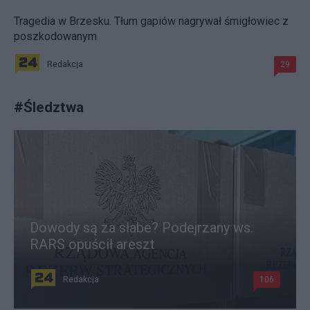
Tragedia w Brzesku. Tłum gapiów nagrywał śmigłowiec z
poszkodowanym
Redakcja
29
#
Śledztwa
Dowody są za słabe? Podejrzany ws.
RARS opuścił areszt
Redakcja
106