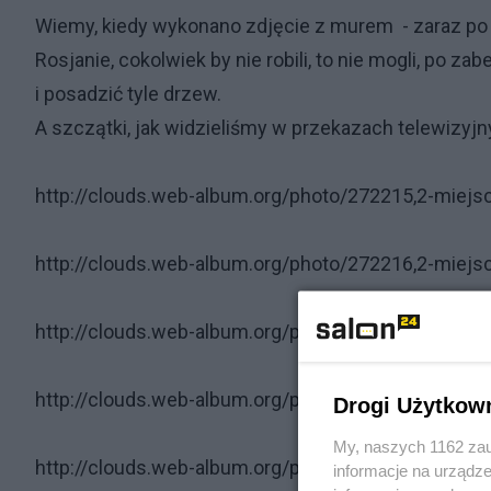
Wiemy, kiedy wykonano zdjęcie z murem - zaraz po "k
Rosjanie, cokolwiek by nie robili, to nie mogli, po 
i posadzić tyle drzew.
A szczątki, jak widzieliśmy w przekazach telewizyjn
http://clouds.web-album.org/photo/272215,2-miejs
http://clouds.web-album.org/photo/272216,2-miejs
http://clouds.web-album.org/photo/272217,2-miejs
http://clouds.web-album.org/photo/272218,2-miejs
Drogi Użytkow
My, naszych 1162 zau
http://clouds.web-album.org/photo/272219,2-miejs
informacje na urządze