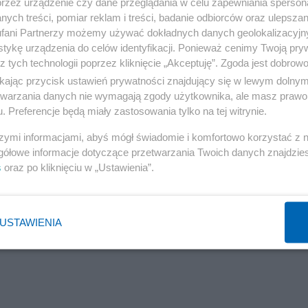
przez urządzenie czy dane przeglądania w celu zapewniania sperson
ych treści, pomiar reklam i treści, badanie odbiorców oraz ulepszan
fani Partnerzy możemy używać dokładnych danych geolokalizacyjn
tykę urządzenia do celów identyfikacji. Ponieważ cenimy Twoją pry
z tych technologii poprzez kliknięcie „Akceptuję”. Zgoda jest dobro
ikając przycisk ustawień prywatności znajdujący się w lewym dolny
etwarzania danych nie wymagają zgody użytkownika, ale masz prawo 
. Preferencje będą miały zastosowania tylko na tej witrynie.
szymi informacjami, abyś mógł świadomie i komfortowo korzystać z
gółowe informacje dotyczące przetwarzania Twoich danych znajdzi
s
oraz po kliknięciu w „Ustawienia”.
USTAWIENIA