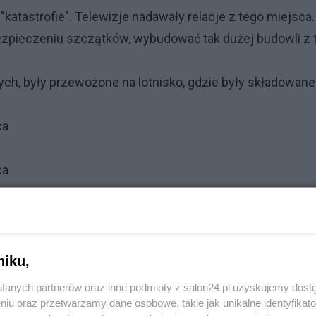
atastrofie". Telewizje nadawały relacje z tego miejsca.
zabezpieczeniu szczątków, wybudować tak dużej budowli z 
ych, były przewożone na lotnisko, gdzie były składowane
ca
ca
ca
ca
niku,
fanych partnerów oraz inne podmioty z salon24.pl uzyskujemy dost
ca
niu oraz przetwarzamy dane osobowe, takie jak unikalne identyfikat