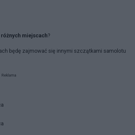
 różnych miejscach
?
kach będę zajmować się innymi szczątkami samolotu
Reklama
ca
ca