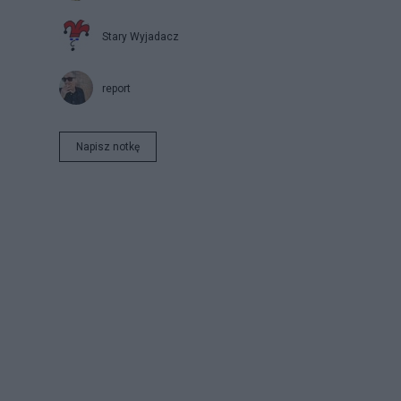
Stary Wyjadacz
report
Napisz notkę