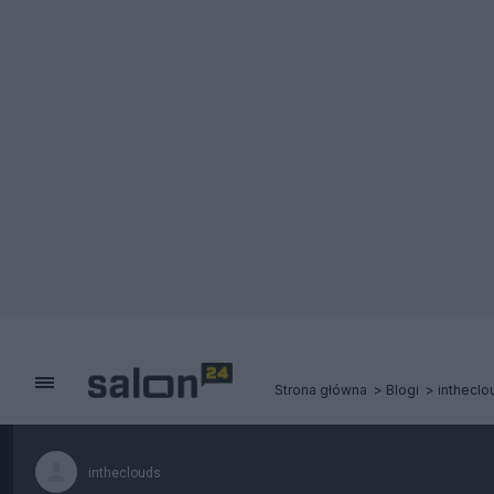
Strona główna
Blogi
intheclo
intheclouds