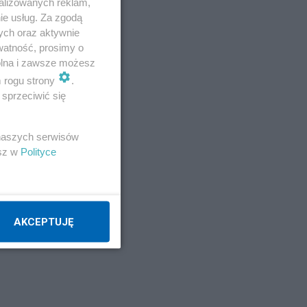
alizowanych reklam,
ie usług. Za zgodą
ych oraz aktywnie
watność, prosimy o
wolna i zawsze możesz
m rogu strony
.
sprzeciwić się
 naszych serwisów
esz w
Polityce
AKCEPTUJĘ