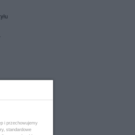
tyłu
.
ęp i przechowujemy
ory, standardowe