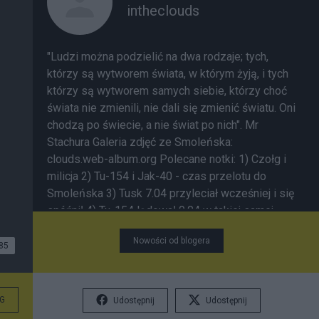
intheclouds
"Ludzi można podzielić na dwa rodzaje; tych,
którzy są wytworem świata, w którym żyją, i tych
którzy są wytworem samych siebie, którzy choć
świata nie zmienili, nie dali się zmienić światu. Oni
chodzą po świecie, a nie świat po nich". Mr
Stachura Galeria zdjęć ze Smoleńska:
clouds.web-album.org
Polecane notki:
1) Czołg i
milicja
2) Tu-154 i Jak-40 - czas przelotu do
Smoleńska
3) Tusk 7.04 przyleciał wcześniej i się
spóźnił
4) Tu-154 lądował 9.04 w takiej samej
mgle
5) O trzech samolotach do Smoleńska
6)
Nowości od blogera
Tajemnice lotu 7.04.2010
7) Był sobie hangar;
85
Okęcie 2010
G
Udostępnij
Udostępnij