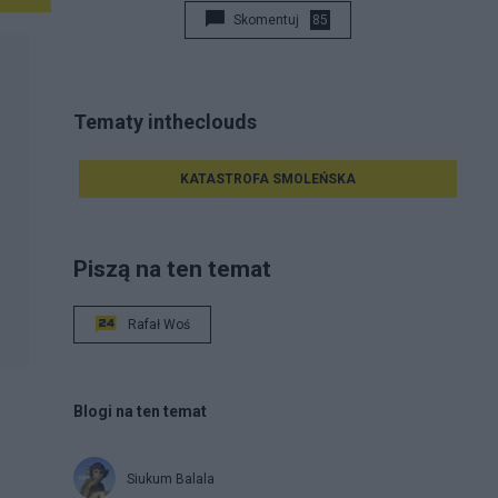
Skomentuj
85
Tematy intheclouds
KATASTROFA SMOLEŃSKA
Piszą na ten temat
Rafał Woś
Blogi na ten temat
Siukum Balala