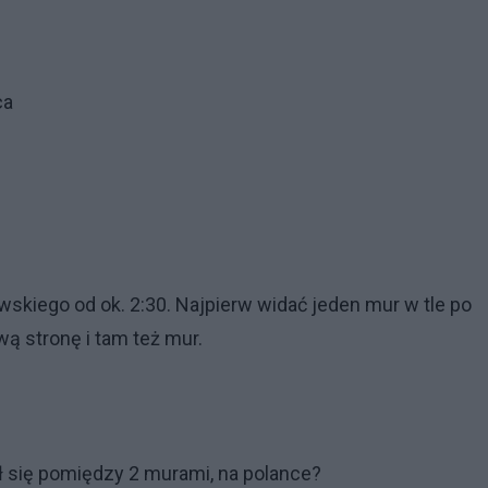
ca
wskiego od ok. 2:30. Najpierw widać jeden mur w tle po
wą stronę i tam też mur.
ił się pomiędzy 2 murami, na polance?