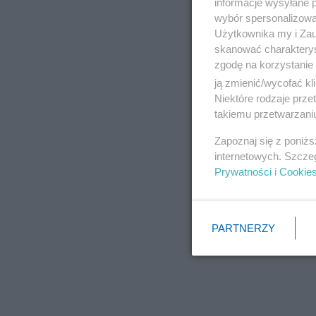
informacje wysyłane 
wybór spersonalizowan
Użytkownika my i Zau
skanować charakterys
zgodę na korzystanie 
ją zmienić/wycofać kl
Niektóre rodzaje prz
takiemu przetwarzaniu
Zapoznaj się z poniż
internetowych. Szcze
Prywatności
i
Cookie
PARTNERZY