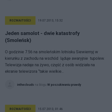
ROZMAITOŚCI
19.07.2013, 15:32
Jeden samolot - dwie katastrofy
(Smoleńsk)
O godzinie 7.56 na smoleńskim lotnisku Siewiernyj w
kierunku z zachodu na wschód ląduje awaryjnie tupolew.
Telewizja nadaje na żywo, część z osób widziała na
ekranie telewizora “takie wielkie...
intheclouds
na blogu
W poszukiwaniu prawdy
ROZMAITOŚCI
15.07.2013, 01:46