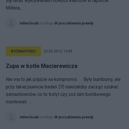
się teraz wykrywaniem nowych kłamstw w raporcie
Millera,...
intheclouds
na blogu
W poszukiwaniu prawdy
ROZMAITOŚCI
22.02.2013, 13:05
Zupa w kotle Macierewicza
Nie ma to jak pójście na kompromis. Były bumbumy, ale
przy takiej puencie badań ZP, należałoby zacząć szukać
zamachowców, co to trotyl czy coś tam bombowego
montowali. ...
intheclouds
na blogu
W poszukiwaniu prawdy