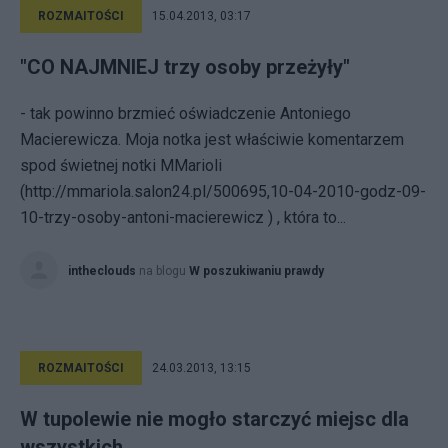
ROZMAITOŚCI
15.04.2013, 03:17
"CO NAJMNIEJ trzy osoby przeżyły"
- tak powinno brzmieć oświadczenie Antoniego
Macierewicza. Moja notka jest właściwie komentarzem
spod świetnej notki MMarioli
(http://mmariola.salon24.pl/500695,10-04-2010-godz-09-
10-trzy-osoby-antoni-macierewicz ) , która to...
intheclouds
na blogu
W poszukiwaniu prawdy
ROZMAITOŚCI
24.03.2013, 13:15
W tupolewie nie mogło starczyć miejsc dla
wszystkich