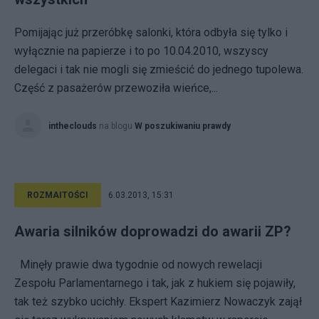
Pomijając już przeróbkę salonki, która odbyła się tylko i
wyłącznie na papierze i to po 10.04.2010, wszyscy
delegaci i tak nie mogli się zmieścić do jednego tupolewa.
Część z pasażerów przewoziła wieńce,...
intheclouds
na blogu
W poszukiwaniu prawdy
ROZMAITOŚCI
6.03.2013, 15:31
Awaria silników doprowadzi do awarii ZP?
Minęły prawie dwa tygodnie od nowych rewelacji
Zespołu Parlamentarnego i tak, jak z hukiem się pojawiły,
tak też szybko ucichły. Ekspert Kazimierz Nowaczyk zajął