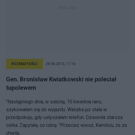
ROZMAITOŚCI
26.06.2013, 17:16
Gen. Bronisław Kwiatkowski nie poleciał
tupolewem
"Następnego dnia, w sobotę, 10 kwietnia rano,
szykowałam się do wyjazdu. Walizka już stała w
przedpokoju, gdy usłyszałam telefon. Dzwoniła starsza
córka. Zapytała, co robię. "Przecież wiesz, Kamilciu, że za
chwilę...