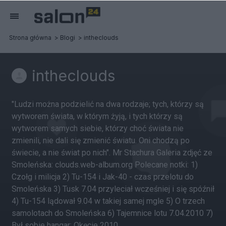
Strona główna
Blogi
intheclouds
intheclouds
"Ludzi można podzielić na dwa rodzaje; tych, którzy są
wytworem świata, w którym żyją, i tych którzy są
wytworem samych siebie, którzy choć świata nie
zmienili, nie dali się zmienić światu. Oni chodzą po
świecie, a nie świat po nich". Mr Stachura Galeria zdjęć ze
Smoleńska: clouds.web-album.org Polecane notki: 1)
Czołg i milicja 2) Tu-154 i Jak-40 - czas przelotu do
Smoleńska 3) Tusk 7.04 przyleciał wcześniej i się spóźnił
4) Tu-154 lądował 9.04 w takiej samej mgle 5) O trzech
samolotach do Smoleńska 6) Tajemnice lotu 7.04.2010 7)
Był sobie hangar; Okęcie 2010