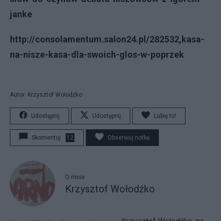
janke
http://consolamentum.salon24.pl/282532,kasa-
na-nisze-kasa-dla-swoich-glos-w-poprzek
Autor: Krzysztof Wołodźko
Udostępnij
Udostępnij
Lubię to!
Skomentuj
12
Obserwuj notkę
O mnie
Krzysztof Wołodźko