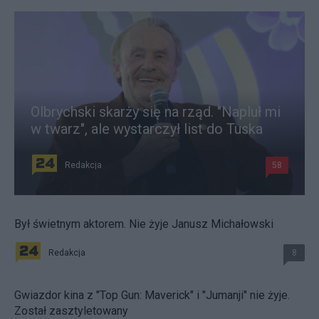
Olbrychski skarży się na rząd. "Napluł mi
w twarz", ale wystarczył list do Tuska
Redakcja
58
Był świetnym aktorem. Nie żyje Janusz Michałowski
Redakcja
8
Gwiazdor kina z "Top Gun: Maverick" i "Jumanji" nie żyje.
Został zasztyletowany