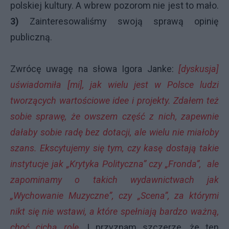
polskiej kultury. A wbrew pozorom nie jest to mało.
3)
Zainteresowaliśmy swoją sprawą opinię
publiczną.
Zwrócę uwagę na słowa Igora Janke:
[dyskusja]
uświadomiła [mi], jak wielu jest w Polsce ludzi
tworzących wartościowe idee i projekty. Zdałem też
sobie sprawę, że owszem część z nich, zapewnie
dałaby sobie radę bez dotacji, ale wielu nie miałoby
szans. Ekscytujemy się tym, czy kasę dostają takie
instytucje jak „Krytyka Polityczna” czy „Fronda”, ale
zapominamy o takich wydawnictwach jak
„Wychowanie Muzyczne”, czy „Scena”, za którymi
nikt się nie wstawi, a które spełniają bardzo ważną,
choć cichą rolę
. I przyznam szczerze, że ten