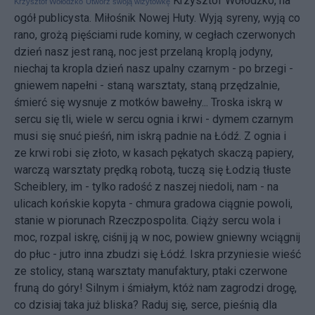
Krzysztof Wołodźko, na
Krzysztof Wołodźko
Utwórz swoją wizytówkę
ogół publicysta. Miłośnik Nowej Huty. Wyją syreny, wyją co
rano, grożą pięściami rude kominy, w cegłach czerwonych
dzień nasz jest raną, noc jest przelaną kroplą jodyny,
niechaj ta kropla dzień nasz upalny czarnym - po brzegi -
gniewem napełni - staną warsztaty, staną przędzalnie,
śmierć się wysnuje z motków bawełny... Troska iskrą w
sercu się tli, wiele w sercu ognia i krwi - dymem czarnym
musi się snuć pieśń, nim iskrą padnie na Łódź. Z ognia i
ze krwi robi się złoto, w kasach pękatych skaczą papiery,
warczą warsztaty prędką robotą, tuczą się Łodzią tłuste
Scheiblery, im - tylko radość z naszej niedoli, nam - na
ulicach końskie kopyta - chmura gradowa ciągnie powoli,
stanie w piorunach Rzeczpospolita. Ciąży sercu wola i
moc, rozpal iskrę, ciśnij ją w noc, powiew gniewny wciągnij
do płuc - jutro inna zbudzi się Łódź. Iskra przyniesie wieść
ze stolicy, staną warsztaty manufaktury, ptaki czerwone
fruną do góry! Silnym i śmiałym, któż nam zagrodzi drogę,
co dzisiaj taka już bliska? Raduj się, serce, pieśnią dla