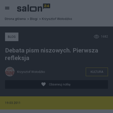
Strona główna
Blogi
Krzysztof Wołodźko
1682
BLOG
Debata pism niszowych. Pierwsza
refleksja
Krzysztof Wołodźko
KULTURA
Obserwuj notkę
19.03.2011