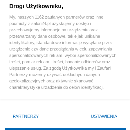
Drogi Użytkowniku,
Sport
My, naszych 1162 zaufanych partnerów oraz inne
podmioty z salon24.pl uzyskujemy dostęp i
Społeczeństwo
przechowujemy informacje na urządzeniu oraz
przetwarzamy dane osobowe, takie jak unikalne
Kultura
identyfikatory, standardowe informacje wysyłane przez
urządzenie czy dane przeglądania w celu zapewniania
spersonalizowanych reklam, wybór spersonalizowanych
treści, pomiar reklam i treści, badanie odbiorców oraz
ulepszanie usług. Za zgodą Użytkownika my i Zaufani
X
Facebook
Instagram
Youtube
Partnerzy możemy używać dokładnych danych
geolokalizacyjnych oraz aktywnie skanować
charakterystykę urządzenia do celów identyfikacji.
Web Content Media sp. z o. o. © 2022
Ponieważ cenimy Twoją prywatność, prosimy o zgodę na
korzystanie z tych technologii poprzez kliknięcie
„Akceptuję”. Zgoda jest dobrowolna i zawsze możesz ją
Pomoc
O nas
Praca
Reklama
Kontakt
zmienić/wycofać klikając przycisk ustawień prywatności
PARTNERZY
USTAWIENIA
znajdujący się w lewym dolnym rogu strony
. Niektóre
rodzaje przetwarzania danych nie wymagają zgody