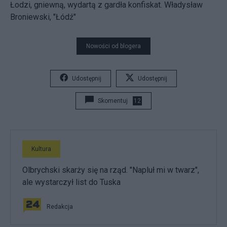
Łodzi, gniewną, wydartą z gardła konfiskat. Władysław
Broniewski, "Łódź"
Nowości od blogera
Udostępnij
Udostępnij
Skomentuj
12
Kultura
Olbrychski skarży się na rząd. "Napluł mi w twarz",
ale wystarczył list do Tuska
Redakcja