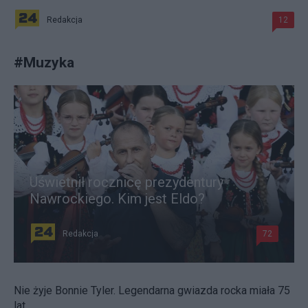
Redakcja
12
#
Muzyka
Uświetnił rocznicę prezydentury
Nawrockiego. Kim jest Eldo?
Redakcja
72
Nie żyje Bonnie Tyler. Legendarna gwiazda rocka miała 75
lat