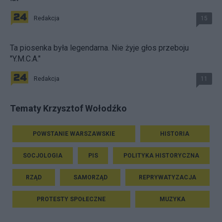
Redakcja
15
Ta piosenka była legendarna. Nie żyje głos przeboju
"Y.M.C.A."
Redakcja
11
Tematy Krzysztof Wołodźko
POWSTANIE WARSZAWSKIE
HISTORIA
SOCJOLOGIA
PIS
POLITYKA HISTORYCZNA
RZĄD
SAMORZĄD
REPRYWATYZACJA
PROTESTY SPOŁECZNE
MUZYKA