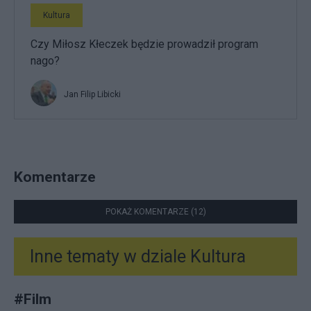
Kultura
Czy Miłosz Kłeczek będzie prowadził program
nago?
Jan Filip Libicki
Komentarze
POKAŻ KOMENTARZE (12)
Inne tematy w dziale
Kultura
#
Film