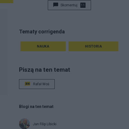
rozumiejąc, mógł się ocalić.
Skomentuj
11
Tematy corrigenda
NAUKA
HISTORIA
Piszą na ten temat
Rafał Woś
Blogi na ten temat
Jan Filip Libicki