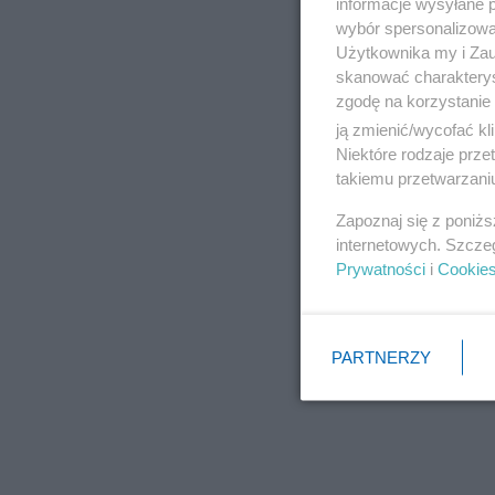
informacje wysyłane 
wybór spersonalizowan
Użytkownika my i Zau
skanować charakterys
zgodę na korzystanie 
ją zmienić/wycofać kl
Niektóre rodzaje prz
takiemu przetwarzaniu
Zapoznaj się z poniż
internetowych. Szcze
Prywatności
i
Cookie
PARTNERZY