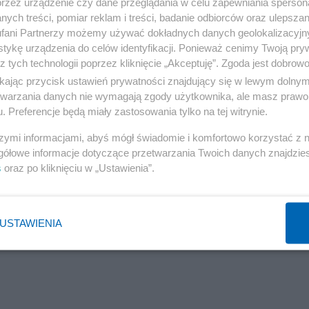
przez urządzenie czy dane przeglądania w celu zapewniania sperson
ych treści, pomiar reklam i treści, badanie odbiorców oraz ulepszan
fani Partnerzy możemy używać dokładnych danych geolokalizacyjn
tykę urządzenia do celów identyfikacji. Ponieważ cenimy Twoją pry
z tych technologii poprzez kliknięcie „Akceptuję”. Zgoda jest dobro
ikając przycisk ustawień prywatności znajdujący się w lewym dolny
etwarzania danych nie wymagają zgody użytkownika, ale masz prawo 
. Preferencje będą miały zastosowania tylko na tej witrynie.
szymi informacjami, abyś mógł świadomie i komfortowo korzystać z
gółowe informacje dotyczące przetwarzania Twoich danych znajdzi
s
oraz po kliknięciu w „Ustawienia”.
USTAWIENIA