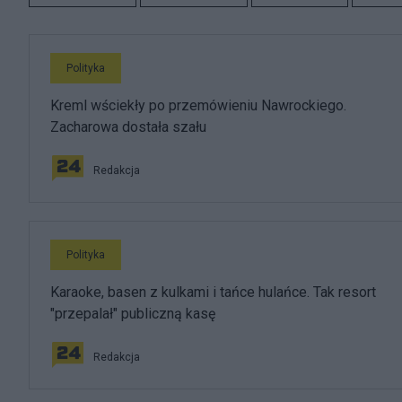
Polityka
Kreml wściekły po przemówieniu Nawrockiego.
Zacharowa dostała szału
Redakcja
Polityka
Karaoke, basen z kulkami i tańce hulańce. Tak resort
"przepalał" publiczną kasę
Redakcja