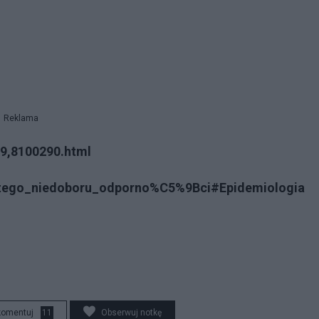
Reklama
9,8100290.html
ytego_niedoboru_odporno%C5%9Bci#Epidemiologia
komentuj
11
Obserwuj notkę