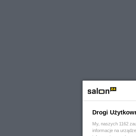
Drogi Użytkow
My, naszych 1162 zau
informacje na urządze