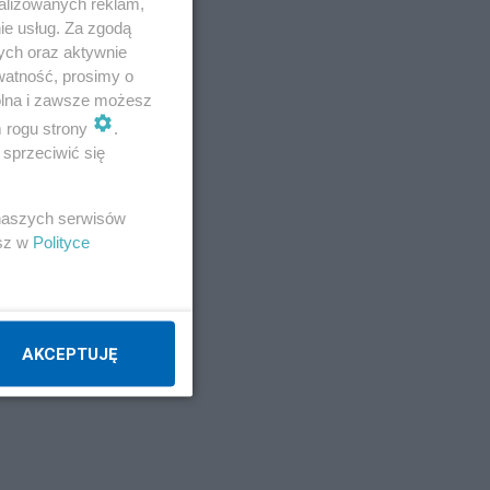
alizowanych reklam,
ie usług. Za zgodą
ych oraz aktywnie
watność, prosimy o
wolna i zawsze możesz
m rogu strony
.
sprzeciwić się
 naszych serwisów
esz w
Polityce
AKCEPTUJĘ