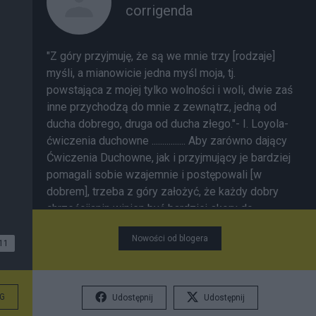
corrigenda
"Z góry przyjmuję, że są we mnie trzy [rodzaje]
myśli, a mianowicie jedna myśl moja, tj.
powstająca z mojej tylko wolności i woli, dwie zaś
inne przychodzą do mnie z zewnątrz, jedną od
ducha dobrego, druga od ducha złego."- I. Loyola-
ćwiczenia duchowne ................ Aby zarówno dający
Ćwiczenia Duchowne, jak i przyjmujący je bardziej
pomagali sobie wzajemnie i postępowali [w
dobrem], trzeba z góry założyć, że każdy dobry
chrześcijanin winien być bardziej skory do
ocalenia wypowiedzi bliźniego, niż do jej
Nowości od blogera
potępienia. A jeśli nie może jej ocalić, niech spyta
11
go, jak on ją rozumie; a jeśli on rozumie ją źle,
niech go poprawi z miłością; a jeśli to nie
wystarcza, niech szuka wszelkich środków
G
Udostępnij
Udostępnij
stosownych do tego, aby on, dobrze ją