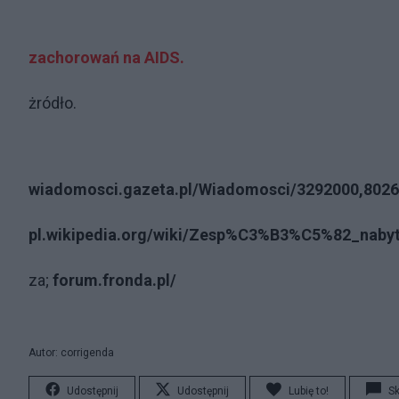
zachorowań na AIDS.
żródło.
wiadomosci.gazeta.pl/Wiadomosci/3292000,8026
pl.wikipedia.org/wiki/Zesp%C3%B3%C5%82_nab
za;
forum.fronda.pl/
Autor: corrigenda
Udostępnij
Udostępnij
Lubię to!
S