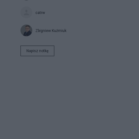
catrw
Zbigniew Kuźmiuk
Napisz notkę