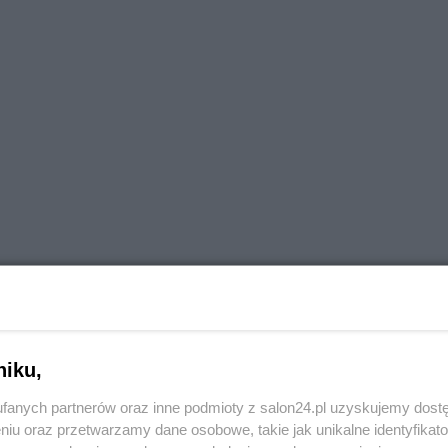
niku,
Reklama
fanych partnerów oraz inne podmioty z salon24.pl uzyskujemy dost
niu oraz przetwarzamy dane osobowe, takie jak unikalne identyfikat