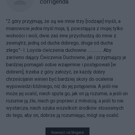
corrigenda
"Z góry przyjmuję, że są we mnie trzy [rodzaje] myśli, a
mianowicie jedna myśl moja, tj. powstająca z mojej tylko
wolności i woli, dwie zaś inne przychodzą do mnie z
zewnątrz, jedną od ducha dobrego, druga od ducha
złego."- I. Loyola-ćwiczenia duchowne ................ Aby
zarówno dający Ćwiczenia Duchowne, jak i przyjmujący je
bardziej pomagali sobie wzajemnie i postępowali [w
dobrem], trzeba z góry założyć, że każdy dobry
chrześcijanin winien być bardziej skory do ocalenia
wypowiedzi bliźniego, niż do jej potępienia. A jeśli nie
może jej ocalić, niech spyta go, jak on ją rozumie; a jeśli on
rozumie ją źle, niech go poprawi z miłością; a jeśli to nie
wystarcza, niech szuka wszelkich środków stosownych
do tego, aby on, dobrze ją rozumiejąc, mógł się ocalić.
Nowości od blogera