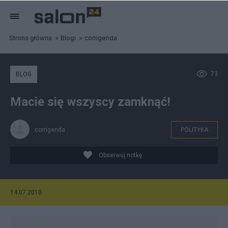
Strona główna
Blogi
corrigenda
73
BLOG
Macie się wszyscy zamknąć!
corrigenda
POLITYKA
Obserwuj notkę
14.07.2010