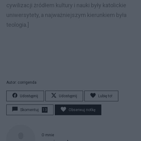
cywilizacji żródłem kultury i nauki były katolickie
uniwersytety, a najważniejszym kierunkiem była
teologia.]
Autor: corrigenda
Udostępnij
Udostępnij
Lubię to!
Skomentuj
13
Obserwuj notkę
O mnie