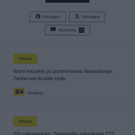
Udostępnij
Udostępnij
Skomentuj
13
Polityka
Kreml wściekły po przemówieniu Nawrockiego.
Zacharowa dostała szału
Redakcja
Polityka
PiS odkrywa karty. Demografia, mieszkania, ETS,