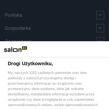
Polityka
Gospodarka
Rozmaitości
Technologie
Drogi Użytkowniku,
Sport
My, naszych 1162 zaufanych partnerów oraz inne
podmioty z salon24.pl uzyskujemy dostęp i
Społeczeństwo
przechowujemy informacje na urządzeniu oraz
przetwarzamy dane osobowe, takie jak unikalne
Kultura
identyfikatory, standardowe informacje wysyłane przez
urządzenie czy dane przeglądania w celu zapewniania
spersonalizowanych reklam, wybór spersonalizowanych