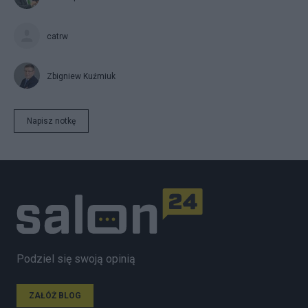
catrw
Zbigniew Kuźmiuk
Napisz notkę
Podziel się swoją opinią
ZAŁÓŻ BLOG