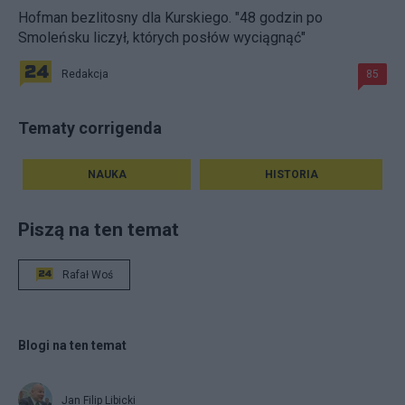
Hofman bezlitosny dla Kurskiego. "48 godzin po
Smoleńsku liczył, których posłów wyciągnąć"
Redakcja
85
Tematy corrigenda
NAUKA
HISTORIA
Piszą na ten temat
Rafał Woś
Blogi na ten temat
Jan Filip Libicki