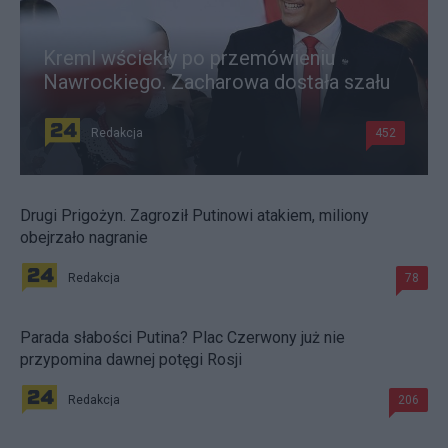
Kreml wściekły po przemówieniu
Nawrockiego. Zacharowa dostała szału
Redakcja
452
Drugi Prigożyn. Zagroził Putinowi atakiem, miliony
obejrzało nagranie
Redakcja
78
Parada słabości Putina? Plac Czerwony już nie
przypomina dawnej potęgi Rosji
Redakcja
206