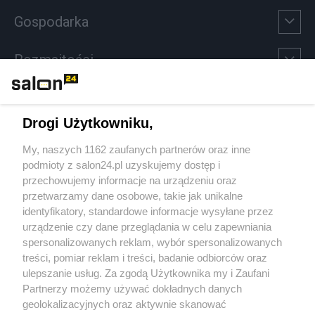
Gospodarka
Rozmaitości
Technologie
Drogi Użytkowniku,
Sport
My, naszych 1162 zaufanych partnerów oraz inne
podmioty z salon24.pl uzyskujemy dostęp i
Społeczeństwo
przechowujemy informacje na urządzeniu oraz
przetwarzamy dane osobowe, takie jak unikalne
Kultura
identyfikatory, standardowe informacje wysyłane przez
urządzenie czy dane przeglądania w celu zapewniania
spersonalizowanych reklam, wybór spersonalizowanych
treści, pomiar reklam i treści, badanie odbiorców oraz
ulepszanie usług. Za zgodą Użytkownika my i Zaufani
X
Facebook
Instagram
Youtube
Partnerzy możemy używać dokładnych danych
geolokalizacyjnych oraz aktywnie skanować