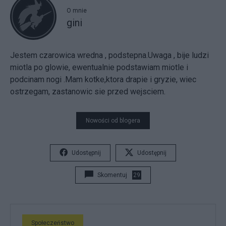
O mnie
gini
Jestem czarowica wredna , podstepna.Uwaga , bije ludzi
miotla po glowie, ewentualnie podstawiam miotle i
podcinam nogi .Mam kotke,ktora drapie i gryzie, wiec
ostrzegam, zastanowic sie przed wejsciem.
Nowości od blogera
Udostępnij
Udostępnij
Skomentuj
29
Społeczeństwo