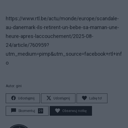
https://www.rtl.be/actu/monde/europe/scandale-
au-danemark-ils-retirent-un-bebe-sa-maman-une-
heure-apres-laccouchement/2025-08-
24/article/760959?
utm_medium=pimp&utm_source=facebook+rtl+inf
o
Autor: gini
Udostępnij
Udostępnij
Lubię to!
Skomentuj
29
Obserwuj notkę