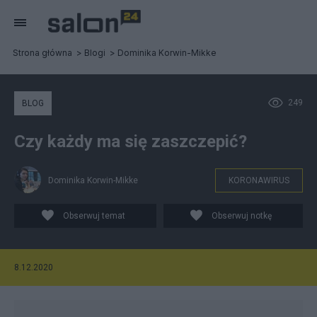
Strona główna
Blogi
Dominika Korwin-Mikke
249
BLOG
Czy każdy ma się zaszczepić?
Dominika Korwin-Mikke
KORONAWIRUS
Obserwuj temat
Obserwuj notkę
8.12.2020