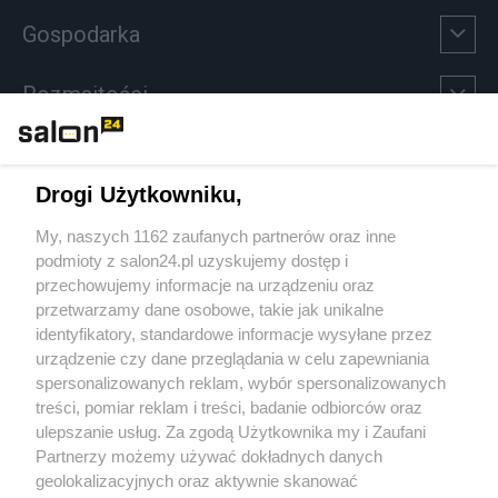
Gospodarka
Rozmaitości
Technologie
Drogi Użytkowniku,
Sport
My, naszych 1162 zaufanych partnerów oraz inne
podmioty z salon24.pl uzyskujemy dostęp i
Społeczeństwo
przechowujemy informacje na urządzeniu oraz
przetwarzamy dane osobowe, takie jak unikalne
Kultura
identyfikatory, standardowe informacje wysyłane przez
urządzenie czy dane przeglądania w celu zapewniania
spersonalizowanych reklam, wybór spersonalizowanych
treści, pomiar reklam i treści, badanie odbiorców oraz
ulepszanie usług. Za zgodą Użytkownika my i Zaufani
X
Facebook
Instagram
Youtube
Partnerzy możemy używać dokładnych danych
geolokalizacyjnych oraz aktywnie skanować