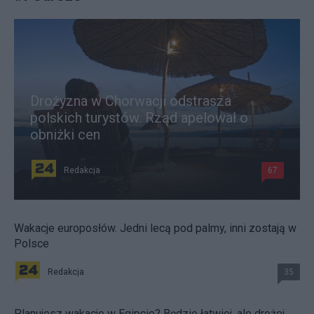
Drożyzna w Chorwacji odstrasza
polskich turystów. Rząd apelował o
obniżki cen
Redakcja
67
Wakacje europosłów. Jedni lecą pod palmy, inni zostają w
Polsce
Redakcja
35
Planujesz wakacje w Egipcie? Będzie łatwiej, ale drożej