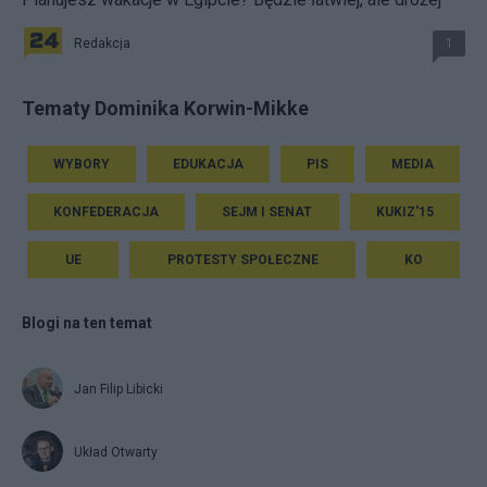
Redakcja
1
Tematy Dominika Korwin-Mikke
WYBORY
EDUKACJA
PIS
MEDIA
KONFEDERACJA
SEJM I SENAT
KUKIZ'15
UE
PROTESTY SPOŁECZNE
KO
Blogi na ten temat
Jan Filip Libicki
Układ Otwarty