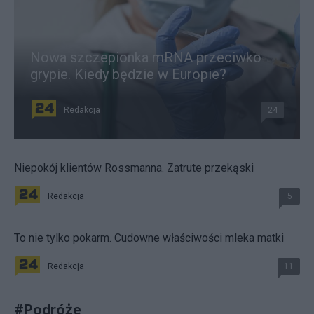
Nowa szczepionka mRNA przeciwko
grypie. Kiedy będzie w Europie?
Redakcja
24
Niepokój klientów Rossmanna. Zatrute przekąski
Redakcja
5
To nie tylko pokarm. Cudowne właściwości mleka matki
Redakcja
11
#
Podróże