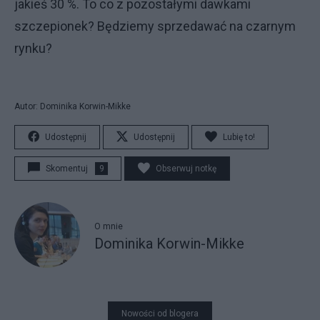
jakieś 30 %. To co z pozostałymi dawkami
szczepionek? Będziemy sprzedawać na czarnym
rynku?
Autor: Dominika Korwin-Mikke
Udostępnij
Udostępnij
Lubię to!
Skomentuj
9
Obserwuj notkę
O mnie
Dominika Korwin-Mikke
Nowości od blogera