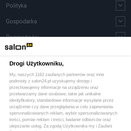
Polityka
Gospodarka
Rozmaitości
Technologie
Drogi Użytkowniku,
Sport
My, naszych 1162 zaufanych partnerów oraz inne
podmioty z salon24.pl uzyskujemy dostęp i
Społeczeństwo
przechowujemy informacje na urządzeniu oraz
przetwarzamy dane osobowe, takie jak unikalne
Kultura
identyfikatory, standardowe informacje wysyłane przez
urządzenie czy dane przeglądania w celu zapewniania
spersonalizowanych reklam, wybór spersonalizowanych
treści, pomiar reklam i treści, badanie odbiorców oraz
ulepszanie usług. Za zgodą Użytkownika my i Zaufani
X
Facebook
Instagram
Youtube