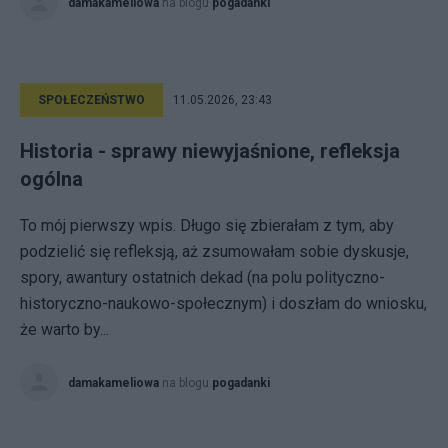
damakameliowa
na blogu
pogadanki
SPOŁECZEŃSTWO
11.05.2026, 23:43
Historia - sprawy niewyjaśnione, refleksja
ogólna
To mój pierwszy wpis. Długo się zbierałam z tym, aby
podzielić się refleksją, aż zsumowałam sobie dyskusje,
spory, awantury ostatnich dekad (na polu polityczno-
historyczno-naukowo-społecznym) i doszłam do wniosku,
że warto by...
damakameliowa
na blogu
pogadanki