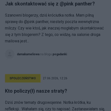
Jak skontaktować się z @pink panther?
Szanowni blogerzy, dziś króciutka notka. Mam pilną
sprawę do @pink panther, niestety poczta wewnętrzna
milczy. Czy wie ktoś, jak inaczej mogłabym skontaktować
się z tym blogerem? Z tego, co widzę, na salonie droga
mailowa jest...
damakameliowa
na blogu
pogadanki
SPOŁECZEŃSTWO
27.06.2026, 12:26
Kto policzy(ł) nasze straty?
Dziś znów tematy drugowojenne. Notka krótka, ku
refleksji. Wahałam się, czy to napisać. Zastanawiałam się,