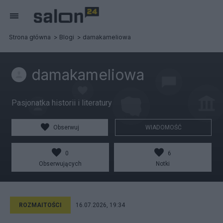
Strona główna
Blogi
damakameliowa
damakameliowa
Pasjonatka historii i literatury
Obserwuj
WIADOMOŚĆ
0
6
Obserwujących
Notki
ROZMAITOŚCI
16.07.2026, 19:34