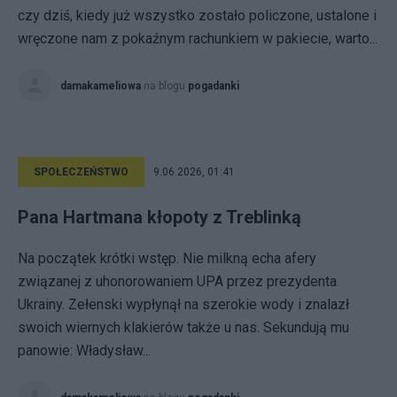
czy dziś, kiedy już wszystko zostało policzone, ustalone i
wręczone nam z pokaźnym rachunkiem w pakiecie, warto...
damakameliowa
na blogu
pogadanki
SPOŁECZEŃSTWO
9.06.2026, 01:41
Pana Hartmana kłopoty z Treblinką
Na początek krótki wstęp. Nie milkną echa afery
związanej z uhonorowaniem UPA przez prezydenta
Ukrainy. Zełenski wypłynął na szerokie wody i znalazł
swoich wiernych klakierów także u nas. Sekundują mu
panowie: Władysław...