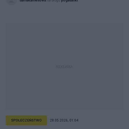
damakameliowa
na blogu
pogadanki
SPOŁECZEŃSTWO
28.05.2026, 01:04