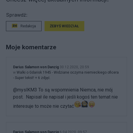
Sprawdź:
Redakcja
ŻEBYŚ WIEDZIAŁ
Moje komentarze
Darius Salamon von Danzig
30.12.2020, 20:59
w
Walki o Gdańsk 1945 - Widziane oczyma niemieckiego oficera
- Super tekst! + 6 zdjęć.
@myslKM3 To są wspomnienia Niemca, nie mój
post. Napisał ile napisał i jeśli kogoś ten temat nie
interesuje to może nie czytać
Darius Salamon von Danzig
6.04.2020, 09:57