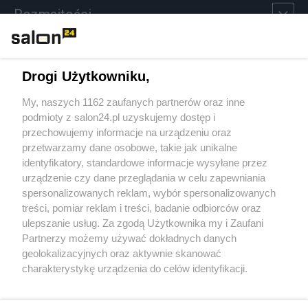
Rozmaitości
Technologie
Drogi Użytkowniku,
Sport
My, naszych 1162 zaufanych partnerów oraz inne
podmioty z salon24.pl uzyskujemy dostęp i
Społeczeństwo
przechowujemy informacje na urządzeniu oraz
przetwarzamy dane osobowe, takie jak unikalne
Kultura
identyfikatory, standardowe informacje wysyłane przez
urządzenie czy dane przeglądania w celu zapewniania
spersonalizowanych reklam, wybór spersonalizowanych
treści, pomiar reklam i treści, badanie odbiorców oraz
ulepszanie usług. Za zgodą Użytkownika my i Zaufani
X
Facebook
Instagram
Youtube
Partnerzy możemy używać dokładnych danych
geolokalizacyjnych oraz aktywnie skanować
charakterystykę urządzenia do celów identyfikacji.
Web Content Media sp. z o. o. © 2022
Ponieważ cenimy Twoją prywatność, prosimy o zgodę na
korzystanie z tych technologii poprzez kliknięcie