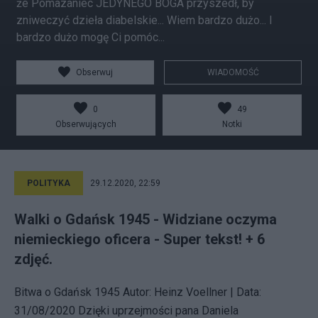
że Pomazaniec JEDYNEGO BOGA przyszedł, by
zniweczyć dzieła diabelskie... Wiem bardzo dużo... I
bardzo dużo mogę Ci pomóc...
Obserwuj
WIADOMOŚĆ
0
49
Obserwujących
Notki
POLITYKA
29.12.2020, 22:59
Walki o Gdańsk 1945 - Widziane oczyma
niemieckiego oficera - Super tekst! + 6
zdjęć.
Bitwa o Gdańsk 1945 Autor: Heinz Voellner | Data:
31/08/2020 Dzięki uprzejmości pana Daniela