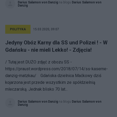
Darius Salamon von Danzig
na blogu
Darius Salamon von
Danzig
POLITYKA
15.03.2020, 09:07
Jedyny Obóz Karny dla SS und Polizei ! - W
Gdańsku - nie mieli Lekko! - Zdjęcia!
/ Tutaj jest DUŻO zdjęć z obozu SS -
https://praust.wordpress.com/2018/07/14/ss-kaserne-
danzig-matzkau/ Gdańska dzielnica Maćkowy dziś
kojarzona jest przede wszystkim ze spółdzielnią
mleczarską. Jednak blisko 70 lat...
Darius Salamon von Danzig
na blogu
Darius Salamon von
Danzig