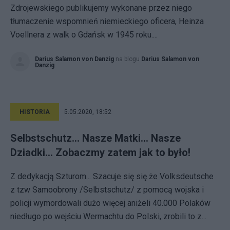
Zdrojewskiego publikujemy wykonane przez niego
tłumaczenie wspomnień niemieckiego oficera, Heinza
Voellnera z walk o Gdańsk w 1945 roku....
Darius Salamon von Danzig
na blogu
Darius Salamon von
Danzig
HISTORIA
5.05.2020, 18:52
Selbstschutz... Nasze Matki... Nasze
Dziadki... Zobaczmy zatem jak to było!
Z dedykacją Szturom... Szacuje się się że Volksdeutsche
z tzw Samoobrony /Selbstschutz/ z pomocą wojska i
policji wymordowali dużo więcej aniżeli 40.000 Polaków
niedługo po wejściu Wermachtu do Polski, zrobili to z...