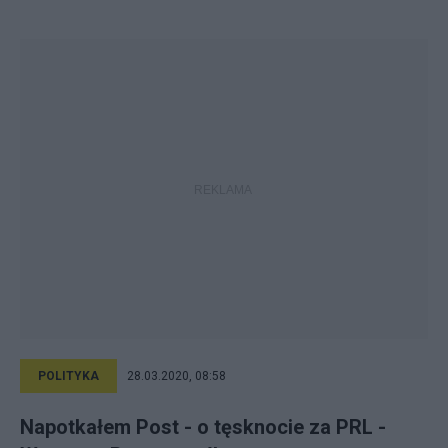
POLITYKA
28.03.2020, 08:58
Napotkałem Post - o tęsknocie za PRL -