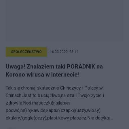
SPOŁECZEŃSTWO
16.03.2020, 23:14
Uwaga! Znalazłem taki PORADNIK na
Korono wirusa w Internecie!
Tak się chronią skutecznie Chińczycy i Polacy w
Chinach.Jest to b.uciążliwe,na szali Twoje życie i
zdrowie.Noś maseczki(najlepiej
podwójne),rękawice,kaptur/czapkę(uszy,włosy)
okulary/gogle(oczy),plastikowy płaszcz.Nie dotykaj:...