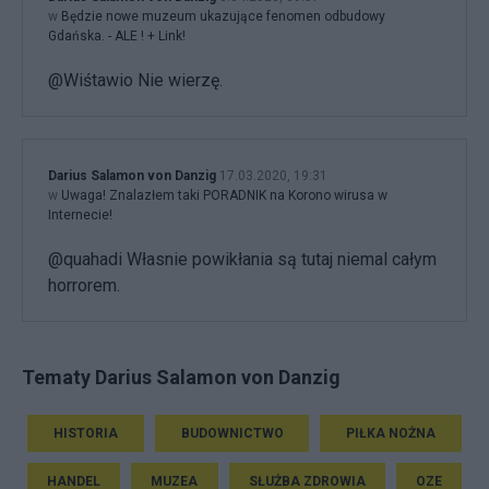
w
Będzie nowe muzeum ukazujące fenomen odbudowy
Gdańska. - ALE ! + Link!
@Wiśtawio Nie wierzę.
Darius Salamon von Danzig
17.03.2020, 19:31
w
Uwaga! Znalazłem taki PORADNIK na Korono wirusa w
Internecie!
@quahadi Własnie powikłania są tutaj niemal całym
horrorem.
Tematy Darius Salamon von Danzig
HISTORIA
BUDOWNICTWO
PIŁKA NOŻNA
HANDEL
MUZEA
SŁUŻBA ZDROWIA
OZE