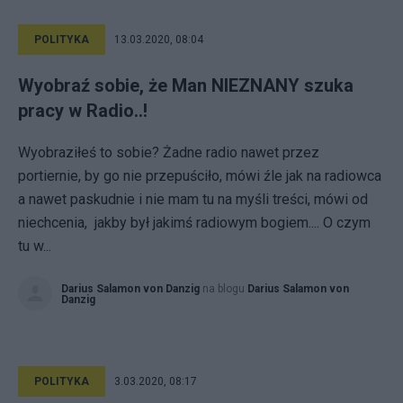
POLITYKA
13.03.2020, 08:04
Wyobraź sobie, że Man NIEZNANY szuka
pracy w Radio..!
Wyobraziłeś to sobie? Żadne radio nawet przez
portiernie, by go nie przepuściło, mówi źle jak na radiowca
a nawet paskudnie i nie mam tu na myśli treści, mówi od
niechcenia, jakby był jakimś radiowym bogiem.... O czym
tu w...
Darius Salamon von Danzig
na blogu
Darius Salamon von
Danzig
POLITYKA
3.03.2020, 08:17